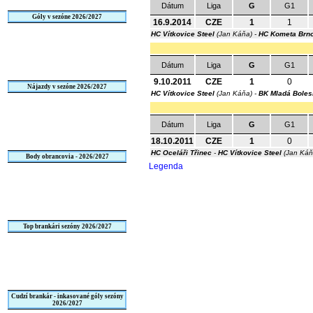
Dátum
Liga
G
G1
Góly v sezóne 2026/2027
16.9.2014
CZE
1
1
HC Vítkovice Steel
(Jan Káňa) -
HC Kometa Brn
Dátum
Liga
G
G1
9.10.2011
CZE
1
0
Nájazdy v sezóne 2026/2027
HC Vítkovice Steel
(Jan Káňa) -
BK Mladá Boles
Dátum
Liga
G
G1
18.10.2011
CZE
1
0
HC Oceláři Třinec
-
HC Vítkovice Steel
(Jan Ká
Body obrancovia - 2026/2027
Legenda
Top brankári sezóny 2026/2027
Cudzí brankár - inkasované góly sezóny
2026/2027