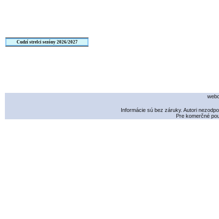
Cudzí strelci sezóny 2026/2027
webd
Informácie sú bez záruky. Autori nezodp
Pre komerčné použ