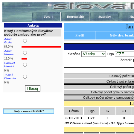
Úvod
Reprezentácie
Štatistiky
Hrá
Jan
Anketa
Ktorý z draftovaných Slovákov
podpíše zmluvu ako prvý?
Profil
Góly slov. bran
Adam
Goljer
87.5 %
Adam
Sezóna
Liga
Nemec
12.5 %
Zoradiť
Samuel
Hrenák
0 %
Tomáš
Celkový počet s
Chrenko
Celkový počet bra
0 %
Celkový počet g
Celkový počet gólov v samos
Celkový počet gólov v samostatný
1.
Dátum
Liga
G
G1
Body v sezóne 2026/2027
8.10.2013
CZE
1
0
HC Vítkovice Steel
(Jan Káňa) -
Bílí Tygři Liber