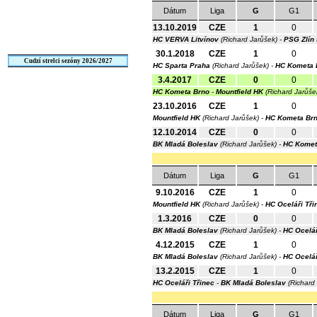
Dátum
Liga
G
G1
13.10.2019
CZE
1
0
HC VERVA Litvínov
(Richard Jarůšek) -
PSG Zlín
30.1.2018
CZE
1
0
Cudzí strelci sezóny 2026/2027
HC Sparta Praha
(Richard Jarůšek) -
HC Kometa 
3.4.2017
CZE
0
0
HC Kometa Brno
-
Mountfield HK
(Richard Jarůše
23.10.2016
CZE
1
0
Mountfield HK
(Richard Jarůšek) -
HC Kometa Br
12.10.2014
CZE
0
0
BK Mladá Boleslav
(Richard Jarůšek) -
HC Komet
Dátum
Liga
G
G1
9.10.2016
CZE
1
0
Mountfield HK
(Richard Jarůšek) -
HC Oceláři Tři
1.3.2016
CZE
0
0
BK Mladá Boleslav
(Richard Jarůšek) -
HC Ocelář
4.12.2015
CZE
1
0
BK Mladá Boleslav
(Richard Jarůšek) -
HC Ocelář
13.2.2015
CZE
1
0
HC Oceláři Třinec
-
BK Mladá Boleslav
(Richard
Dátum
Liga
G
G1