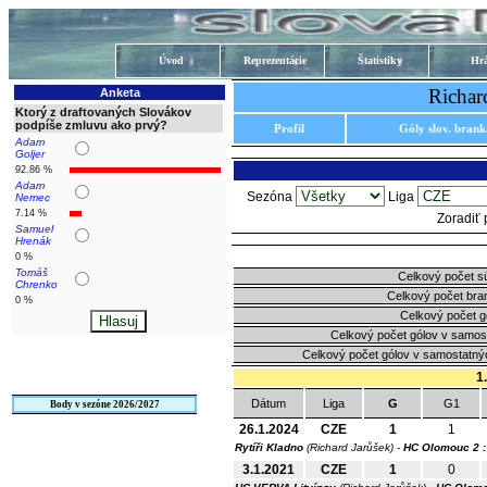
Úvod
Reprezentácie
Štatistiky
Hrá
Richar
Anketa
Ktorý z draftovaných Slovákov
podpíše zmluvu ako prvý?
Profil
Góly slov. bran
Adam
Goljer
92.86 %
Adam
Sezóna
Liga
Nemec
7.14 %
Zoradiť
Samuel
Hrenák
0 %
Tomáš
Celkový počet s
Chrenko
Celkový počet bra
0 %
Celkový počet g
Celkový počet gólov v samos
Celkový počet gólov v samostatný
1
Dátum
Liga
G
G1
Body v sezóne 2026/2027
26.1.2024
CZE
1
1
Rytíři Kladno
(Richard Jarůšek) -
HC Olomouc
2 :
3.1.2021
CZE
1
0