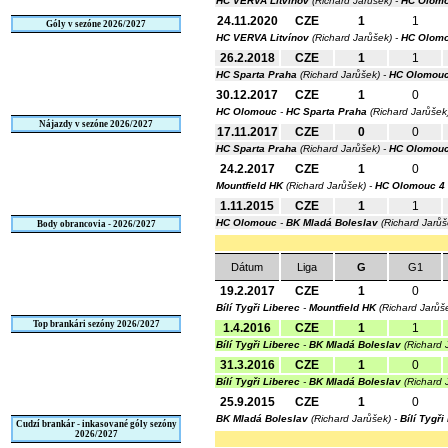
HC VERVA Litvínov
(Richard Jarůšek) -
HC Olom
24.11.2020
CZE
1
1
Góly v sezóne 2026/2027
HC VERVA Litvínov
(Richard Jarůšek) -
HC Olom
26.2.2018
CZE
1
1
HC Sparta Praha
(Richard Jarůšek) -
HC Olomou
30.12.2017
CZE
1
0
HC Olomouc
-
HC Sparta Praha
(Richard Jarůšek
Nájazdy v sezóne 2026/2027
17.11.2017
CZE
0
0
HC Sparta Praha
(Richard Jarůšek) -
HC Olomou
24.2.2017
CZE
1
0
Mountfield HK
(Richard Jarůšek) -
HC Olomouc
4 
1.11.2015
CZE
1
1
HC Olomouc
-
BK Mladá Boleslav
(Richard Jarů
Body obrancovia - 2026/2027
Dátum
Liga
G
G1
19.2.2017
CZE
1
0
Bílí Tygři Liberec
-
Mountfield HK
(Richard Jarůš
Top brankári sezóny 2026/2027
1.4.2016
CZE
1
1
Bílí Tygři Liberec
-
BK Mladá Boleslav
(Richard 
31.3.2016
CZE
1
0
Bílí Tygři Liberec
-
BK Mladá Boleslav
(Richard 
25.9.2015
CZE
1
0
BK Mladá Boleslav
(Richard Jarůšek) -
Bílí Tygři
Cudzí brankár - inkasované góly sezóny
2026/2027