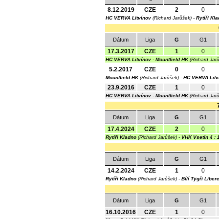
8.12.2019
CZE
2
0
HC VERVA Litvínov
(Richard Jarůšek) -
Rytíři Kl
Dátum
Liga
G
G1
17.3.2017
CZE
1
0
HC VERVA Litvínov
-
Mountfield HK
(Richard Jar
5.2.2017
CZE
0
0
Mountfield HK
(Richard Jarůšek) -
HC VERVA Litv
23.9.2016
CZE
1
0
HC VERVA Litvínov
-
Mountfield HK
(Richard Jar
Dátum
Liga
G
G1
17.4.2024
CZE
2
0
Rytíři Kladno
(Richard Jarůšek) -
VHK Vsetín
4 : 
Dátum
Liga
G
G1
14.2.2024
CZE
1
0
Rytíři Kladno
(Richard Jarůšek) -
Bílí Tygři Liber
Dátum
Liga
G
G1
16.10.2016
CZE
1
0