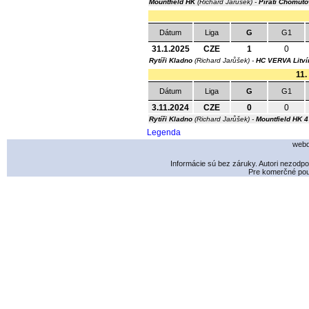
Mountfield HK
(Richard Jarůšek) -
Piráti Chomuto
Dátum
Liga
G
G1
31.1.2025
CZE
1
0
Rytíři Kladno
(Richard Jarůšek) -
HC VERVA Litví
11.
Dátum
Liga
G
G1
3.11.2024
CZE
0
0
Rytíři Kladno
(Richard Jarůšek) -
Mountfield HK
4
Legenda
webd
Informácie sú bez záruky. Autori nezodp
Pre komerčné použ