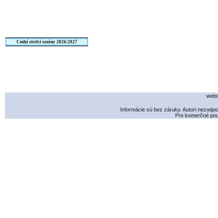
Cudzí strelci sezóny 2026/2027
webd
Informácie sú bez záruky. Autori nezodp
Pre komerčné použ