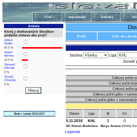
Úvod
Reprezentácie
Štatistiky
Hrá
Dmi
Anketa
Ktorý z draftovaných Slovákov
podpíše zmluvu ako prvý?
Profil
Góly slov. bran
Adam
Goljer
87.5 %
Adam
Sezóna
Liga
Nemec
12.5 %
Zoradiť
Samuel
Hrenák
0 %
Tomáš
Celkový počet s
Chrenko
Celkový počet bra
0 %
Celkový počet g
Celkový počet gólov v samos
Celkový počet gólov v samostatný
Dátum
Liga
G
G1
Body v sezóne 2026/2027
5.11.2018
KHL
1
0
HC Slovan Bratislava
-
Barys Astana
(Dmitrij Gr
Legenda