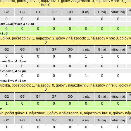
republika, počet gólov: 1, nájazdov: 1, gólov v nájazdoch: 0, nájazdov v hre: 0, gó
hre: 0
#
G2
G3
G4
GP
GO
# náj.
G náj.
víťaz. náj.
0
0
0
0
0
1
0
0
eské Budějovice
4 : 3 sn
0
0
0
0
0
0
0
0
)
3 : 2
ublika, počet gólov: 1, nájazdov: 2, gólov v nájazdoch: 1, nájazdov v hre: 0, gólov 
0
#
G2
G3
G4
GP
GO
# náj.
G náj.
víťaz. náj.
0
0
0
0
0
1
1
0
meta Brno
4 : 3 sn
1
0
0
0
0
0
0
0
š Zohorna)
4 : 3 pp
0
0
0
0
0
1
0
0
meta Brno
0 : 1 sn
blika, počet gólov: 1, nájazdov: 0, gólov v nájazdoch: 0, nájazdov v hre: 0, gólov 
0
#
G2
G3
G4
GP
GO
# náj.
G náj.
víťaz. náj.
1
0
0
0
0
0
0
0
pp
sko, počet gólov: 1, nájazdov: 0, gólov v nájazdoch: 0, nájazdov v hre: 0, gólov v ná
#
G2
G3
G4
GP
GO
# náj.
G náj.
víťaz. náj.
1
0
0
0
0
0
0
0