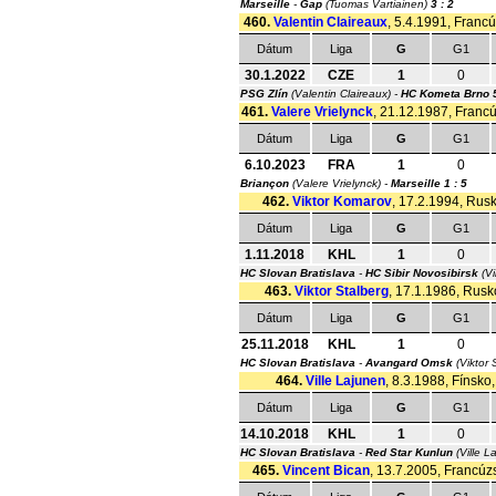
Marseille
-
Gap
(Tuomas Vartiainen)
3 : 2
460.
Valentin Claireaux
, 5.4.1991, Francú
Dátum
Liga
G
G1
30.1.2022
CZE
1
0
PSG Zlín
(Valentin Claireaux) -
HC Kometa Brno
461.
Valere Vrielynck
, 21.12.1987, Francú
Dátum
Liga
G
G1
6.10.2023
FRA
1
0
Briançon
(Valere Vrielynck) -
Marseille
1 : 5
462.
Viktor Komarov
, 17.2.1994, Rusk
Dátum
Liga
G
G1
1.11.2018
KHL
1
0
HC Slovan Bratislava
-
HC Sibir Novosibirsk
(Vi
463.
Viktor Stalberg
, 17.1.1986, Rusko
Dátum
Liga
G
G1
25.11.2018
KHL
1
0
HC Slovan Bratislava
-
Avangard Omsk
(Viktor 
464.
Ville Lajunen
, 8.3.1988, Fínsko,
Dátum
Liga
G
G1
14.10.2018
KHL
1
0
HC Slovan Bratislava
-
Red Star Kunlun
(Ville L
465.
Vincent Bican
, 13.7.2005, Francúzs