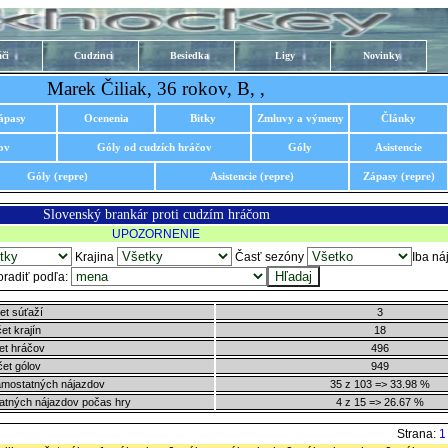
či
Cudzinci
Besiedka
Ligy
Novinky
Marek Čiliak, 36 rokov, B, ,
ápasy
Ocenenia
Bitky
Zmluvy a výmeny
Články
ov
Góly od cudzích hráčov
Góly
Asistencie
Góly (repre)
Asistencie (repre)
Zápasy (repre)
Slovenský brankár proti cudzím hráčom
UPOZORNENIE
Krajina
Časť sezóny
Iba ná
oradiť podľa:
et súťaží
3
et krajín
18
et hráčov
496
et gólov
949
amostatných nájazdov
35 z 103 => 33.98 %
atných nájazdov počas hry
4 z 15 => 26.67 %
Strana: