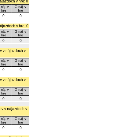
nájazdoch v hre: 0
 náj. v
G náj. v
hre
hre
0
0
nájazdoch v hre: 0
 náj. v
G náj. v
hre
hre
0
0
ov v nájazdoch v
 náj. v
G náj. v
hre
hre
0
0
ov v nájazdoch v
 náj. v
G náj. v
hre
hre
0
0
lov v nájazdoch v
 náj. v
G náj. v
hre
hre
0
0