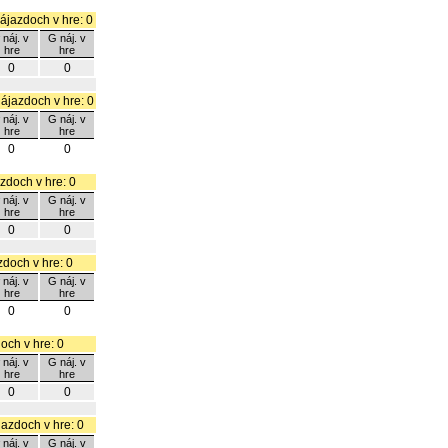
nájazdoch v hre: 0
 náj. v
G náj. v
hre
hre
0
0
nájazdoch v hre: 0
 náj. v
G náj. v
hre
hre
0
0
azdoch v hre: 0
 náj. v
G náj. v
hre
hre
0
0
zdoch v hre: 0
 náj. v
G náj. v
hre
hre
0
0
doch v hre: 0
 náj. v
G náj. v
hre
hre
0
0
jazdoch v hre: 0
 náj. v
G náj. v