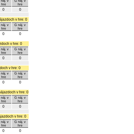
 náj. v
G náj. v
hre
hre
0
0
ájazdoch v hre: 0
 náj. v
G náj. v
hre
hre
0
0
zdoch v hre: 0
 náj. v
G náj. v
hre
hre
0
0
doch v hre: 0
 náj. v
G náj. v
hre
hre
0
0
nájazdoch v hre: 0
 náj. v
G náj. v
hre
hre
0
0
ájazdoch v hre: 0
 náj. v
G náj. v
hre
hre
0
0