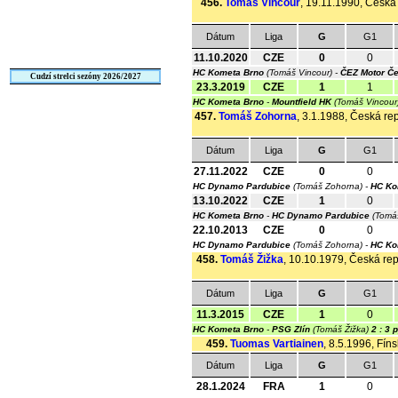
456.
Tomáš Vincour
, 19.11.1990, Česká 
Dátum
Liga
G
G1
11.10.2020
CZE
0
0
HC Kometa Brno
(Tomáš Vincour) -
ČEZ Motor Č
Cudzí strelci sezóny 2026/2027
23.3.2019
CZE
1
1
HC Kometa Brno
-
Mountfield HK
(Tomáš Vincour
457.
Tomáš Zohorna
, 3.1.1988, Česká rep
Dátum
Liga
G
G1
27.11.2022
CZE
0
0
HC Dynamo Pardubice
(Tomáš Zohorna) -
HC Ko
13.10.2022
CZE
1
0
HC Kometa Brno
-
HC Dynamo Pardubice
(Tomá
22.10.2013
CZE
0
0
HC Dynamo Pardubice
(Tomáš Zohorna) -
HC Ko
458.
Tomáš Žižka
, 10.10.1979, Česká repu
Dátum
Liga
G
G1
11.3.2015
CZE
1
0
HC Kometa Brno
-
PSG Zlín
(Tomáš Žižka)
2 : 3 
459.
Tuomas Vartiainen
, 8.5.1996, Fín
Dátum
Liga
G
G1
28.1.2024
FRA
1
0