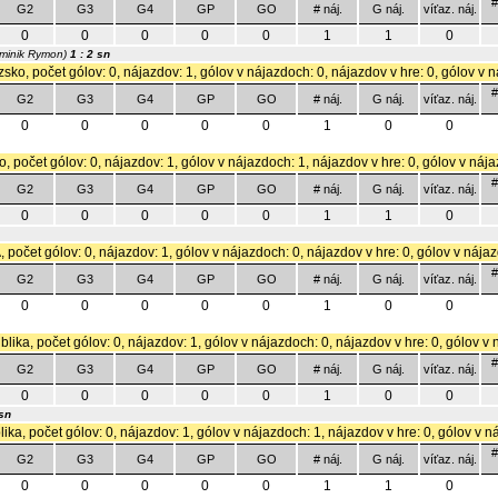
#
G2
G3
G4
GP
GO
# náj.
G náj.
víťaz. náj.
0
0
0
0
0
1
1
0
minik Rymon)
1 : 2 sn
sko, počet gólov: 0, nájazdov: 1, gólov v nájazdoch: 0, nájazdov v hre: 0, gólov v n
#
G2
G3
G4
GP
GO
# náj.
G náj.
víťaz. náj.
0
0
0
0
0
1
0
0
o, počet gólov: 0, nájazdov: 1, gólov v nájazdoch: 1, nájazdov v hre: 0, gólov v nája
#
G2
G3
G4
GP
GO
# náj.
G náj.
víťaz. náj.
0
0
0
0
0
1
1
0
 počet gólov: 0, nájazdov: 1, gólov v nájazdoch: 0, nájazdov v hre: 0, gólov v nájaz
#
G2
G3
G4
GP
GO
# náj.
G náj.
víťaz. náj.
0
0
0
0
0
1
0
0
lika, počet gólov: 0, nájazdov: 1, gólov v nájazdoch: 0, nájazdov v hre: 0, gólov v 
#
G2
G3
G4
GP
GO
# náj.
G náj.
víťaz. náj.
0
0
0
0
0
1
0
0
 sn
ika, počet gólov: 0, nájazdov: 1, gólov v nájazdoch: 1, nájazdov v hre: 0, gólov v n
#
G2
G3
G4
GP
GO
# náj.
G náj.
víťaz. náj.
0
0
0
0
0
1
1
0