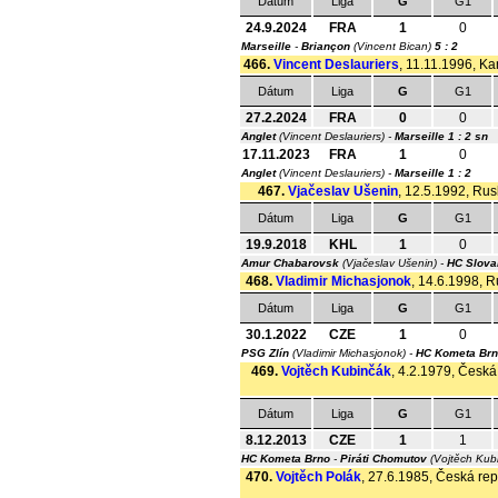
Dátum
Liga
G
G1
24.9.2024
FRA
1
0
Marseille
-
Briançon
(Vincent Bican)
5 : 2
466.
Vincent Deslauriers
, 11.11.1996, Ka
Dátum
Liga
G
G1
27.2.2024
FRA
0
0
Anglet
(Vincent Deslauriers) -
Marseille
1 : 2 sn
17.11.2023
FRA
1
0
Anglet
(Vincent Deslauriers) -
Marseille
1 : 2
467.
Vjačeslav Ušenin
, 12.5.1992, Rus
Dátum
Liga
G
G1
19.9.2018
KHL
1
0
Amur Chabarovsk
(Vjačeslav Ušenin) -
HC Slova
468.
Vladimir Michasjonok
, 14.6.1998, R
Dátum
Liga
G
G1
30.1.2022
CZE
1
0
PSG Zlín
(Vladimir Michasjonok) -
HC Kometa Br
469.
Vojtěch Kubinčák
, 4.2.1979, Česká 
Dátum
Liga
G
G1
8.12.2013
CZE
1
1
HC Kometa Brno
-
Piráti Chomutov
(Vojtěch Kub
470.
Vojtěch Polák
, 27.6.1985, Česká repu