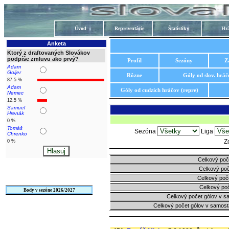
Úvod
Reprezentácie
Štatistiky
Hrá
Anketa
Ktorý z draftovaných Slovákov
podpíše zmluvu ako prvý?
Profil
Sezóny
Z
Adam
Goljer
Rôzne
Góly od slov. hráč
87.5 %
Adam
Góly od cudzích hráčov (repre)
Nemec
12.5 %
Samuel
Hrenák
0 %
Tomáš
Sezóna
Liga
Chrenko
Z
0 %
Celkový poč
Celkový poč
Celkový poč
Celkový poč
Body v sezóne 2026/2027
Celkový počet gólov v s
Celkový počet gólov v samost