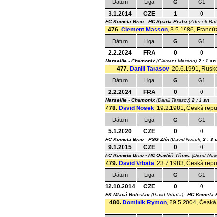
Dátum
Liga
G
G1
3.1.2014
CZE
1
0
HC Kometa Brno
-
HC Sparta Praha
(Zdeněk Ba
476.
Clement Masson
, 3.5.1986, Francúz
Dátum
Liga
G
G1
2.2.2024
FRA
0
0
Marseille
-
Chamonix
(Clement Masson)
2 : 1 sn
477.
Daniil Tarasov
, 20.6.1991, Rusko
Dátum
Liga
G
G1
2.2.2024
FRA
0
0
Marseille
-
Chamonix
(Daniil Tarasov)
2 : 1 sn
478.
David Nosek
, 19.2.1981, Česká repub
Dátum
Liga
G
G1
5.1.2020
CZE
0
0
HC Kometa Brno
-
PSG Zlín
(David Nosek)
2 : 3 
9.1.2015
CZE
0
0
HC Kometa Brno
-
HC Oceláři Třinec
(David Nos
479.
David Vrbata
, 23.7.1983, Česká repub
Dátum
Liga
G
G1
12.10.2014
CZE
0
0
BK Mladá Boleslav
(David Vrbata) -
HC Kometa 
480.
Dominik Rymon
, 29.5.2004, Česká 