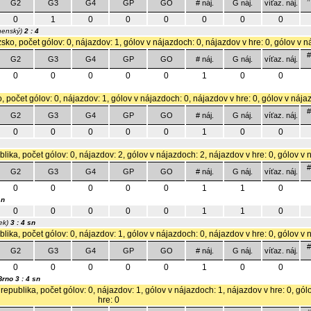
G2
G3
G4
GP
GO
# náj.
G náj.
víťaz. náj.
0
1
0
0
0
0
0
0
henský)
2 : 4
sko, počet gólov: 0, nájazdov: 1, gólov v nájazdoch: 0, nájazdov v hre: 0, gólov v n
#
G2
G3
G4
GP
GO
# náj.
G náj.
víťaz. náj.
0
0
0
0
0
1
0
0
, počet gólov: 0, nájazdov: 1, gólov v nájazdoch: 0, nájazdov v hre: 0, gólov v nája
#
G2
G3
G4
GP
GO
# náj.
G náj.
víťaz. náj.
0
0
0
0
0
1
0
0
lika, počet gólov: 0, nájazdov: 2, gólov v nájazdoch: 2, nájazdov v hre: 0, gólov v 
#
G2
G3
G4
GP
GO
# náj.
G náj.
víťaz. náj.
0
0
0
0
0
1
1
0
sn
0
0
0
0
0
1
1
0
ek)
3 : 4 sn
lika, počet gólov: 0, nájazdov: 1, gólov v nájazdoch: 0, nájazdov v hre: 0, gólov v 
#
G2
G3
G4
GP
GO
# náj.
G náj.
víťaz. náj.
0
0
0
0
0
1
0
0
Brno
3 : 4 sn
republika, počet gólov: 0, nájazdov: 1, gólov v nájazdoch: 1, nájazdov v hre: 0, gó
hre: 0