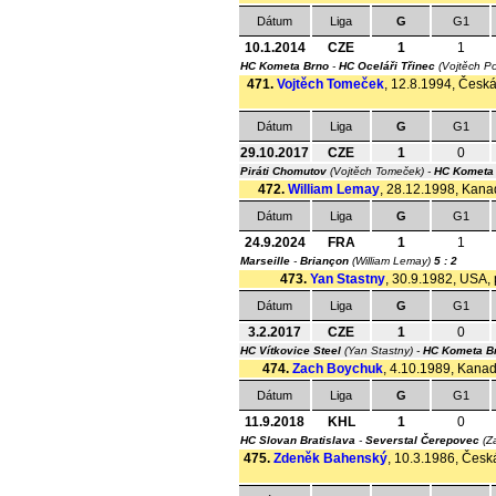
Dátum
Liga
G
G1
10.1.2014
CZE
1
1
HC Kometa Brno
-
HC Oceláři Třinec
(Vojtěch P
471.
Vojtěch Tomeček
, 12.8.1994, Česká
Dátum
Liga
G
G1
29.10.2017
CZE
1
0
Piráti Chomutov
(Vojtěch Tomeček) -
HC Kometa
472.
William Lemay
, 28.12.1998, Kanad
Dátum
Liga
G
G1
24.9.2024
FRA
1
1
Marseille
-
Briançon
(William Lemay)
5 : 2
473.
Yan Stastny
, 30.9.1982, USA, 
Dátum
Liga
G
G1
3.2.2017
CZE
1
0
HC Vítkovice Steel
(Yan Stastny) -
HC Kometa B
474.
Zach Boychuk
, 4.10.1989, Kanada
Dátum
Liga
G
G1
11.9.2018
KHL
1
0
HC Slovan Bratislava
-
Severstal Čerepovec
(Z
475.
Zdeněk Bahenský
, 10.3.1986, Česká