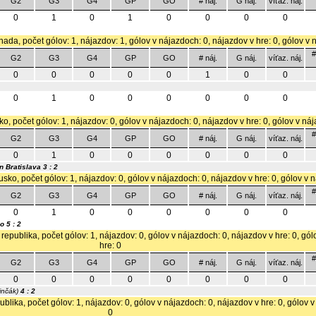
G2
G3
G4
GP
GO
# náj.
G náj.
víťaz. náj.
0
1
0
1
0
0
0
0
nada, počet gólov: 1, nájazdov: 1, gólov v nájazdoch: 0, nájazdov v hre: 0, gólov v 
#
G2
G3
G4
GP
GO
# náj.
G náj.
víťaz. náj.
0
0
0
0
0
1
0
0
0
1
0
0
0
0
0
0
ko, počet gólov: 1, nájazdov: 0, gólov v nájazdoch: 0, nájazdov v hre: 0, gólov v ná
#
G2
G3
G4
GP
GO
# náj.
G náj.
víťaz. náj.
0
1
0
0
0
0
0
0
n Bratislava
3 : 2
usko, počet gólov: 1, nájazdov: 0, gólov v nájazdoch: 0, nájazdov v hre: 0, gólov v 
#
G2
G3
G4
GP
GO
# náj.
G náj.
víťaz. náj.
0
1
0
0
0
0
0
0
no
5 : 2
republika, počet gólov: 1, nájazdov: 0, gólov v nájazdoch: 0, nájazdov v hre: 0, gó
hre: 0
#
G2
G3
G4
GP
GO
# náj.
G náj.
víťaz. náj.
0
0
0
0
0
0
0
0
inčák)
4 : 2
blika, počet gólov: 1, nájazdov: 0, gólov v nájazdoch: 0, nájazdov v hre: 0, gólov 
0