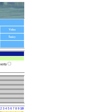
Video
Šnúry
jazdy
1
2
3
4
5
6
7
8
9
10