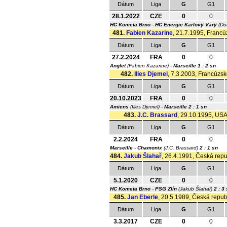
Dátum
Liga
G
G1
28.1.2022
CZE
0
0
HC Kometa Brno
-
HC Energie Karlovy Vary
(Do
481.
Fabien Kazarine
, 21.7.1995, Francúz
Dátum
Liga
G
G1
27.2.2024
FRA
0
0
Anglet
(Fabien Kazarine) -
Marseille
1 : 2 sn
482.
Ilies Djemel
, 7.3.2003, Francúzsk
Dátum
Liga
G
G1
20.10.2023
FRA
0
0
Amiens
(Ilies Djemel) -
Marseille
2 : 1 sn
483.
J.C. Brassard
, 29.10.1995, USA,
Dátum
Liga
G
G1
2.2.2024
FRA
0
0
Marseille
-
Chamonix
(J.C. Brassard)
2 : 1 sn
484.
Jakub Šlahař
, 26.4.1991, Česká repub
Dátum
Liga
G
G1
5.1.2020
CZE
0
0
HC Kometa Brno
-
PSG Zlín
(Jakub Šlahař)
2 : 3
485.
Jan Eberle
, 20.5.1989, Česká republ
Dátum
Liga
G
G1
3.3.2017
CZE
0
0