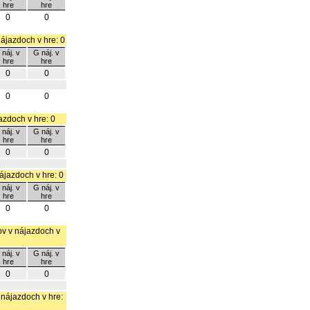
hre
hre
0
0
nájazdoch v hre: 0
 náj. v
G náj. v
hre
hre
0
0
0
0
jazdoch v hre: 0
 náj. v
G náj. v
hre
hre
0
0
nájazdoch v hre: 0
 náj. v
G náj. v
hre
hre
0
0
lov v nájazdoch v
 náj. v
G náj. v
hre
hre
0
0
v nájazdoch v hre: