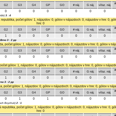
#
G2
G3
G4
GP
GO
# náj.
G náj.
víťaz. náj.
0
0
0
0
0
0
0
0
olák)
3 : 4
 republika, počet gólov: 1, nájazdov: 0, gólov v nájazdoch: 0, nájazdov v hre: 0, gó
hre: 0
#
G2
G3
G4
GP
GO
# náj.
G náj.
víťaz. náj.
1
0
0
0
0
0
0
0
 Brno
3 : 2 pp
a, počet gólov: 1, nájazdov: 0, gólov v nájazdoch: 0, nájazdov v hre: 0, gólov v náj
#
G2
G3
G4
GP
GO
# náj.
G náj.
víťaz. náj.
0
0
0
0
0
0
0
0
počet gólov: 1, nájazdov: 0, gólov v nájazdoch: 0, nájazdov v hre: 0, gólov v nájazd
#
G2
G3
G4
GP
GO
# náj.
G náj.
víťaz. náj.
1
0
0
0
0
0
0
0
rno
3 : 2 pp
, počet gólov: 1, nájazdov: 0, gólov v nájazdoch: 0, nájazdov v hre: 0, gólov v náj
#
G2
G3
G4
GP
GO
# náj.
G náj.
víťaz. náj.
0
1
0
1
0
0
0
0
ach Boychuk)
2 : 1
 republika, počet gólov: 1, nájazdov: 0, gólov v nájazdoch: 0, nájazdov v hre: 0, g
hre: 0
#