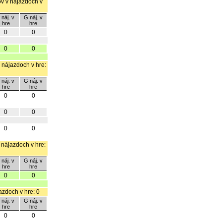
lov v nájazdoch v
 náj. v
G náj. v
hre
hre
0
0
0
0
v nájazdoch v hre:
 náj. v
G náj. v
hre
hre
0
0
0
0
0
0
v nájazdoch v hre:
 náj. v
G náj. v
hre
hre
0
0
jazdoch v hre: 0
 náj. v
G náj. v
hre
hre
0
0