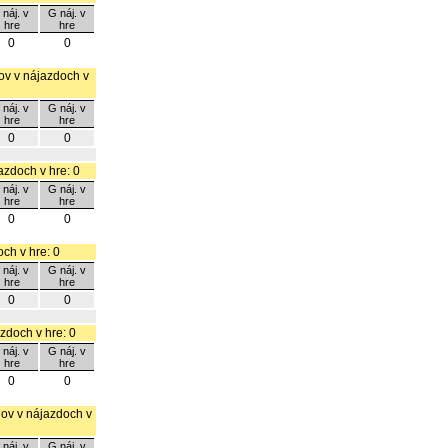
 náj. v
G náj. v
hre
hre
0
0
lov v nájazdoch v
 náj. v
G náj. v
hre
hre
0
0
azdoch v hre: 0
 náj. v
G náj. v
hre
hre
0
0
och v hre: 0
 náj. v
G náj. v
hre
hre
0
0
azdoch v hre: 0
 náj. v
G náj. v
hre
hre
0
0
ólov v nájazdoch v
 náj. v
G náj. v