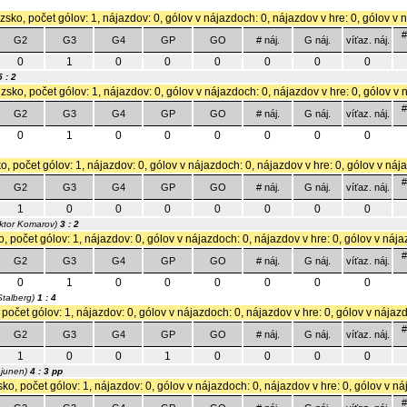
zsko, počet gólov: 1, nájazdov: 0, gólov v nájazdoch: 0, nájazdov v hre: 0, gólov v 
#
G2
G3
G4
GP
GO
# náj.
G náj.
víťaz. náj.
0
1
0
0
0
0
0
0
5 : 2
zsko, počet gólov: 1, nájazdov: 0, gólov v nájazdoch: 0, nájazdov v hre: 0, gólov v 
#
G2
G3
G4
GP
GO
# náj.
G náj.
víťaz. náj.
0
1
0
0
0
0
0
0
o, počet gólov: 1, nájazdov: 0, gólov v nájazdoch: 0, nájazdov v hre: 0, gólov v náj
#
G2
G3
G4
GP
GO
# náj.
G náj.
víťaz. náj.
1
0
0
0
0
0
0
0
ktor Komarov)
3 : 2
, počet gólov: 1, nájazdov: 0, gólov v nájazdoch: 0, nájazdov v hre: 0, gólov v nája
#
G2
G3
G4
GP
GO
# náj.
G náj.
víťaz. náj.
0
1
0
0
0
0
0
0
Stalberg)
1 : 4
 počet gólov: 1, nájazdov: 0, gólov v nájazdoch: 0, nájazdov v hre: 0, gólov v nájaz
#
G2
G3
G4
GP
GO
# náj.
G náj.
víťaz. náj.
1
0
0
1
0
0
0
0
ajunen)
4 : 3 pp
ko, počet gólov: 1, nájazdov: 0, gólov v nájazdoch: 0, nájazdov v hre: 0, gólov v ná
#