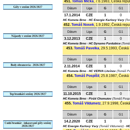
451.
Tomáš Micka
, 7.6.1983, Česká repub
Góly v sezóne 2026/2027
Dátum
Liga
G
G1
17.1.2014
CZE
1
0
HC Kometa Brno
-
HC Energie Karlovy Vary
(To
452.
Tomáš Nosek
, 1.9.1992, Česká repub
Dátum
Liga
G
G1
Nájazdy v sezóne 2026/2027
3.12.2013
CZE
1
0
HC Kometa Brno
-
HC Dynamo Pardubice
(Tomá
453.
Tomáš Pavelka
, 29.5.1993, Česká 
Dátum
Liga
G
G1
Body obrancovia - 2026/2027
2.11.2014
CZE
1
0
HC Kometa Brno
-
HC VERVA Litvínov
(Tomáš P
454.
Tomáš Pospíšil
, 25.8.1987, Česká 
Dátum
Liga
G
G1
11.10.2015
CZE
1
0
Top brankári sezóny 2026/2027
HC Kometa Brno
-
Piráti Chomutov
(Tomáš Pospí
455.
Tomáš Vildumetz
, 27.9.1998, Česká
Dátum
Liga
G
G1
14.2.2020
CZE
1
0
Cudzí brankár - inkasované góly sezóny
2026/2027
HC Energie Karlovy Vary
(Tomáš Vildumetz) -
HC