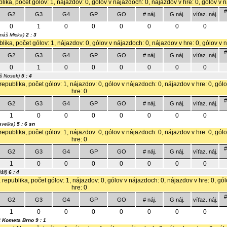
lika, počet gólov: 1, nájazdov: 0, gólov v nájazdoch: 0, nájazdov v hre: 0, gólov v 
#
G2
G3
G4
GP
GO
# náj.
G náj.
víťaz. náj.
0
1
0
0
0
0
0
0
máš Micka)
2 : 3
lika, počet gólov: 1, nájazdov: 0, gólov v nájazdoch: 0, nájazdov v hre: 0, gólov v 
#
G2
G3
G4
GP
GO
# náj.
G náj.
víťaz. náj.
0
1
0
0
0
0
0
0
š Nosek)
5 : 4
republika, počet gólov: 1, nájazdov: 0, gólov v nájazdoch: 0, nájazdov v hre: 0, gól
hre: 0
#
G2
G3
G4
GP
GO
# náj.
G náj.
víťaz. náj.
1
0
0
0
0
0
0
0
avelka)
5 : 6 sn
republika, počet gólov: 1, nájazdov: 0, gólov v nájazdoch: 0, nájazdov v hre: 0, gól
hre: 0
#
G2
G3
G4
GP
GO
# náj.
G náj.
víťaz. náj.
1
0
0
0
0
0
0
0
šil)
6 : 4
 republika, počet gólov: 1, nájazdov: 0, gólov v nájazdoch: 0, nájazdov v hre: 0, gó
hre: 0
#
G2
G3
G4
GP
GO
# náj.
G náj.
víťaz. náj.
1
0
0
0
0
0
0
0
 Kometa Brno
9 : 1