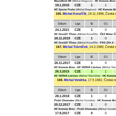
Mountfield HK
(Michal Dragoun) -
HC Kometa Brno
19.1.2016
CZE
1
1
HC Sparta Praha
(Michal Dragoun) -
HC Kometa B
166.
Michal Kovařčík
, 19.11.1996, Česká r
Dátum
Liga
G
G1
24.1.2021
CZE
1
0
HC Oceláři Třinec
(Michal Kovařčík) -
ČEZ Motor Č
26.11.2019
CZE
1
0
HC Oceláři Třinec
(Michal Kovařčík) -
PSG Zlín
4 :
167.
Michal Trávníček
, 14.3.1980, Česká r
Dátum
Liga
G
G1
26.11.2017
CZE
1
0
HC Kometa Brno
-
HC VERVA Litvínov
(Michal Trá
26.3.2015
CZE
1
1
HC VERVA Litvínov
(Michal Trávníček) -
HC Kometa
168.
Michal Vondrka
, 17.5.1982, Česká re
Dátum
Liga
G
G1
28.1.2018
CZE
1
0
Piráti Chomutov
(Michal Vondrka) -
HC Kometa Br
20.12.2017
CZE
1
0
HC Kometa Brno
-
Piráti Chomutov
(Michal Vondr
17.9.2017
CZE
0
0