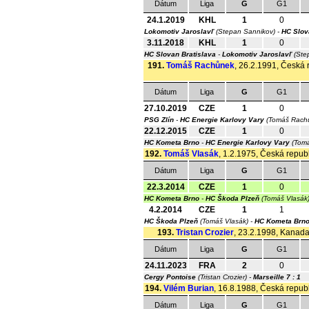
Dátum
Liga
G
G1
24.1.2019
KHL
1
0
Lokomotiv Jaroslavľ
(Stepan Sannikov) -
HC Slov
3.11.2018
KHL
1
0
HC Slovan Bratislava
-
Lokomotiv Jaroslavľ
(Ste
191.
Tomáš Rachůnek
, 26.2.1991, Česká r
Dátum
Liga
G
G1
27.10.2019
CZE
1
0
PSG Zlín
-
HC Energie Karlovy Vary
(Tomáš Rach
22.12.2015
CZE
1
0
HC Kometa Brno
-
HC Energie Karlovy Vary
(Tom
192.
Tomáš Vlasák
, 1.2.1975, Česká republ
Dátum
Liga
G
G1
22.3.2014
CZE
1
0
HC Kometa Brno
-
HC Škoda Plzeň
(Tomáš Vlasák
4.2.2014
CZE
1
1
HC Škoda Plzeň
(Tomáš Vlasák) -
HC Kometa Brn
193.
Tristan Crozier
, 23.2.1998, Kanada,
Dátum
Liga
G
G1
24.11.2023
FRA
2
0
Cergy Pontoise
(Tristan Crozier) -
Marseille
7 : 1
194.
Vilém Burian
, 16.8.1988, Česká republ
Dátum
Liga
G
G1