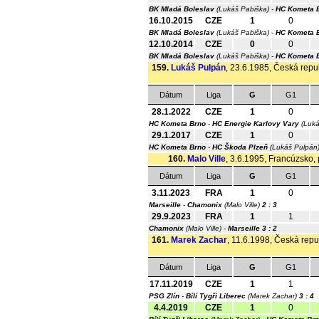
BK Mladá Boleslav
(Lukáš Pabiška) -
HC Kometa 
16.10.2015
CZE
1
0
BK Mladá Boleslav
(Lukáš Pabiška) -
HC Kometa 
12.10.2014
CZE
0
0
BK Mladá Boleslav
(Lukáš Pabiška) -
HC Kometa 
159.
Lukáš Pulpán
, 23.6.1985, Česká repub
Dátum
Liga
G
G1
28.1.2022
CZE
1
0
HC Kometa Brno
-
HC Energie Karlovy Vary
(Luká
29.1.2017
CZE
1
0
HC Kometa Brno
-
HC Škoda Plzeň
(Lukáš Pulpán
160.
Malo Ville
, 3.6.1995, Francúzsko, 
Dátum
Liga
G
G1
3.11.2023
FRA
1
0
Marseille
-
Chamonix
(Malo Ville)
2 : 3
29.9.2023
FRA
1
1
Chamonix
(Malo Ville) -
Marseille
3 : 2
161.
Marek Zachar
, 11.6.1998, Česká repub
Dátum
Liga
G
G1
17.11.2019
CZE
1
1
PSG Zlín
-
Bílí Tygři Liberec
(Marek Zachar)
3 : 4
4.4.2019
CZE
1
0