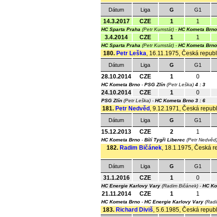
Dátum
Liga
G
G1
14.3.2017
CZE
1
1
HC Sparta Praha
(Petr Kumstát) -
HC Kometa Brno
3.4.2014
CZE
1
1
HC Sparta Praha
(Petr Kumstát) -
HC Kometa Brno
180.
Petr Leška
, 16.11.1975, Česká republi
Dátum
Liga
G
G1
28.10.2014
CZE
1
0
HC Kometa Brno
-
PSG Zlín
(Petr Leška)
4 : 3
24.10.2014
CZE
1
0
PSG Zlín
(Petr Leška) -
HC Kometa Brno
3 : 6
181.
Petr Nedvěd
, 9.12.1971, Česká republi
Dátum
Liga
G
G1
15.12.2013
CZE
2
1
HC Kometa Brno
-
Bílí Tygři Liberec
(Petr Nedvěd
182.
Radim Bičánek
, 18.1.1975, Česká re
Dátum
Liga
G
G1
31.1.2016
CZE
1
0
HC Energie Karlovy Vary
(Radim Bičánek) -
HC Ko
21.11.2014
CZE
1
1
HC Kometa Brno
-
HC Energie Karlovy Vary
(Radi
183.
Richard Diviš
, 5.6.1985, Česká republ