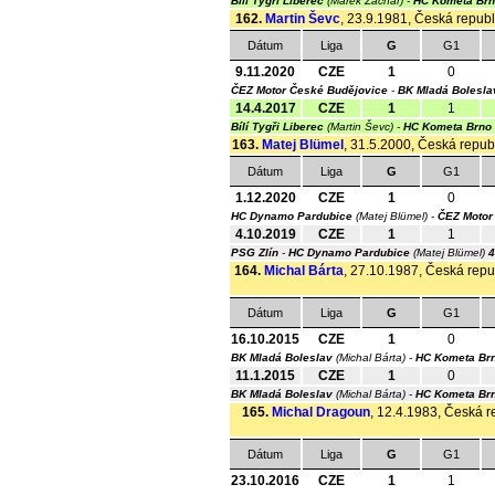
Bílí Tygři Liberec
(Marek Zachar) -
HC Kometa Br
162.
Martin Ševc
, 23.9.1981, Česká republi
Dátum
Liga
G
G1
9.11.2020
CZE
1
0
ČEZ Motor České Budějovice
-
BK Mladá Bolesla
14.4.2017
CZE
1
1
Bílí Tygři Liberec
(Martin Ševc) -
HC Kometa Brno
163.
Matej Blümel
, 31.5.2000, Česká republ
Dátum
Liga
G
G1
1.12.2020
CZE
1
0
HC Dynamo Pardubice
(Matej Blümel) -
ČEZ Motor
4.10.2019
CZE
1
1
PSG Zlín
-
HC Dynamo Pardubice
(Matej Blümel)
4
164.
Michal Bárta
, 27.10.1987, Česká repub
Dátum
Liga
G
G1
16.10.2015
CZE
1
0
BK Mladá Boleslav
(Michal Bárta) -
HC Kometa Br
11.1.2015
CZE
1
0
BK Mladá Boleslav
(Michal Bárta) -
HC Kometa Br
165.
Michal Dragoun
, 12.4.1983, Česká re
Dátum
Liga
G
G1
23.10.2016
CZE
1
1