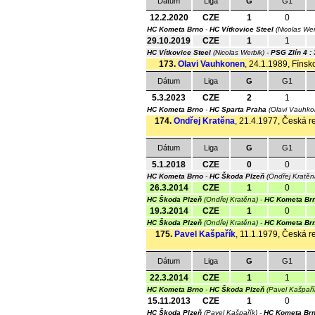
Dátum
Liga
G
G1
12.2.2020
CZE
1
0
HC Kometa Brno
-
HC Vítkovice Steel
(Nicolas We
29.10.2019
CZE
1
1
HC Vítkovice Steel
(Nicolas Werbik) -
PSG Zlín
4 :
173.
Olavi Vauhkonen
, 24.1.1989, Fínsk
Dátum
Liga
G
G1
5.3.2023
CZE
2
1
HC Kometa Brno
-
HC Sparta Praha
(Olavi Vauhk
174.
Ondřej Kratěna
, 21.4.1977, Česká re
Dátum
Liga
G
G1
5.1.2018
CZE
0
0
HC Kometa Brno
-
HC Škoda Plzeň
(Ondřej Kratě
26.3.2014
CZE
1
0
HC Škoda Plzeň
(Ondřej Kratěna) -
HC Kometa Br
19.3.2014
CZE
1
0
HC Škoda Plzeň
(Ondřej Kratěna) -
HC Kometa Br
175.
Pavel Kašpařík
, 11.1.1979, Česká re
Dátum
Liga
G
G1
22.3.2014
CZE
1
1
HC Kometa Brno
-
HC Škoda Plzeň
(Pavel Kašpaří
15.11.2013
CZE
1
0
HC Škoda Plzeň
(Pavel Kašpařík) -
HC Kometa Br