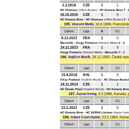
2.3.2018
CZE
1
1
HC Olomouc
(Vilém Burian) -
HC Kometa Brno
7 : 
16.10.2016
CZE
1
0
HC Kometa Brno
-
HC Olomouc
(Vilém Burian)
5 : 
195.
Vincent Melin
, 16.8.1998, Francúzsko
Dátum
Liga
G
G1
8.12.2023
FRA
1
0
Marseille
-
Cergy Pontoise
(Vincent Melin)
2 : 4
24.11.2023
FRA
1
0
Cergy Pontoise
(Vincent Melin) -
Marseille
7 : 1
196.
Vojtěch Mozík
, 26.12.1992, Česká repub
Dátum
Liga
G
G1
15.9.2018
KHL
1
0
Víťaz Podolsk
(Vojtěch Mozík) -
HC Slovan Bratis
16.11.2014
CZE
1
1
HC Škoda Plzeň
(Vojtěch Mozík) -
HC Kometa Brn
197.
Aaron Irving
, 3.3.1996, Kanada, p
Dátum
Liga
G
G1
22.2.2022
CZE
1
0
HC Kometa Brno
-
HC VERVA Litvínov
(Aaron Irvi
198.
Adam Courchaine
, 23.5.1984, Kanad
Dátum
Liga
G
G1