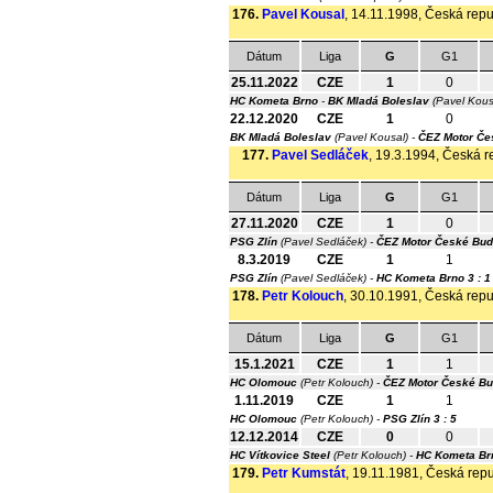
176.
Pavel Kousal
, 14.11.1998, Česká repub
Dátum
Liga
G
G1
25.11.2022
CZE
1
0
HC Kometa Brno
-
BK Mladá Boleslav
(Pavel Kous
22.12.2020
CZE
1
0
BK Mladá Boleslav
(Pavel Kousal) -
ČEZ Motor Če
177.
Pavel Sedláček
, 19.3.1994, Česká re
Dátum
Liga
G
G1
27.11.2020
CZE
1
0
PSG Zlín
(Pavel Sedláček) -
ČEZ Motor České Bud
8.3.2019
CZE
1
1
PSG Zlín
(Pavel Sedláček) -
HC Kometa Brno
3 : 1
178.
Petr Kolouch
, 30.10.1991, Česká repub
Dátum
Liga
G
G1
15.1.2021
CZE
1
1
HC Olomouc
(Petr Kolouch) -
ČEZ Motor České Bu
1.11.2019
CZE
1
1
HC Olomouc
(Petr Kolouch) -
PSG Zlín
3 : 5
12.12.2014
CZE
0
0
HC Vítkovice Steel
(Petr Kolouch) -
HC Kometa Br
179.
Petr Kumstát
, 19.11.1981, Česká repub