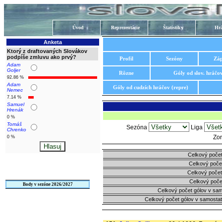
Úvod
Reprezentácie
Štatistiky
Hrá
Anketa
Ktorý z draftovaných Slovákov
podpíše zmluvu ako prvý?
Profil
Sezóny
Zá
Adam
Goljer
Rôzne
Góly od slov. hráčo
92.86 %
Adam
Góly od cudzích hráčov (repre)
Nemec
7.14 %
Samuel
Hrenák
0 %
Tomáš
Sezóna
Liga
Chrenko
Zor
0 %
Celkový počet
Celkový počet
Celkový počet
Celkový poče
Body v sezóne 2026/2027
Celkový počet gólov v sa
Celkový počet gólov v samosta