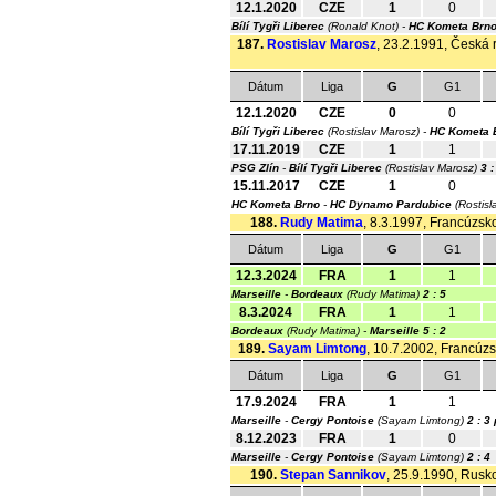
12.1.2020
CZE
1
0
Bílí Tygři Liberec
(Ronald Knot) -
HC Kometa Brn
187.
Rostislav Marosz
, 23.2.1991, Česká r
Dátum
Liga
G
G1
12.1.2020
CZE
0
0
Bílí Tygři Liberec
(Rostislav Marosz) -
HC Kometa 
17.11.2019
CZE
1
1
PSG Zlín
-
Bílí Tygři Liberec
(Rostislav Marosz)
3 :
15.11.2017
CZE
1
0
HC Kometa Brno
-
HC Dynamo Pardubice
(Rostisl
188.
Rudy Matima
, 8.3.1997, Francúzsko
Dátum
Liga
G
G1
12.3.2024
FRA
1
1
Marseille
-
Bordeaux
(Rudy Matima)
2 : 5
8.3.2024
FRA
1
1
Bordeaux
(Rudy Matima) -
Marseille
5 : 2
189.
Sayam Limtong
, 10.7.2002, Francúzs
Dátum
Liga
G
G1
17.9.2024
FRA
1
1
Marseille
-
Cergy Pontoise
(Sayam Limtong)
2 : 3
8.12.2023
FRA
1
0
Marseille
-
Cergy Pontoise
(Sayam Limtong)
2 : 4
190.
Stepan Sannikov
, 25.9.1990, Rusko