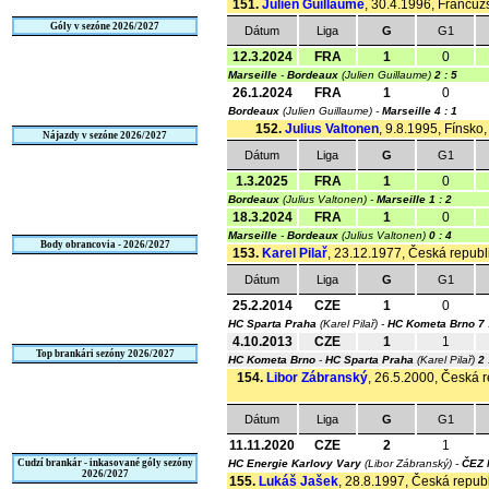
151.
Julien Guillaume
, 30.4.1996, Francúzs
Góly v sezóne 2026/2027
Dátum
Liga
G
G1
12.3.2024
FRA
1
0
Marseille
-
Bordeaux
(Julien Guillaume)
2 : 5
26.1.2024
FRA
1
0
Bordeaux
(Julien Guillaume) -
Marseille
4 : 1
152.
Julius Valtonen
, 9.8.1995, Fínsko,
Nájazdy v sezóne 2026/2027
Dátum
Liga
G
G1
1.3.2025
FRA
1
0
Bordeaux
(Julius Valtonen) -
Marseille
1 : 2
18.3.2024
FRA
1
0
Marseille
-
Bordeaux
(Julius Valtonen)
0 : 4
Body obrancovia - 2026/2027
153.
Karel Pilař
, 23.12.1977, Česká republi
Dátum
Liga
G
G1
25.2.2014
CZE
1
0
HC Sparta Praha
(Karel Pilař) -
HC Kometa Brno
7 
4.10.2013
CZE
1
1
Top brankári sezóny 2026/2027
HC Kometa Brno
-
HC Sparta Praha
(Karel Pilař)
2 
154.
Libor Zábranský
, 26.5.2000, Česká r
Dátum
Liga
G
G1
11.11.2020
CZE
2
1
Cudzí brankár - inkasované góly sezóny
HC Energie Karlovy Vary
(Libor Zábranský) -
ČEZ 
2026/2027
155.
Lukáš Jašek
, 28.8.1997, Česká republ