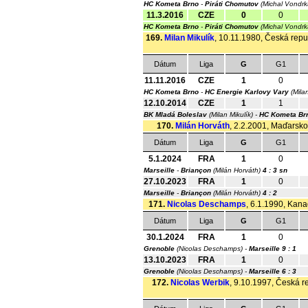
HC Kometa Brno
-
Piráti Chomutov
(Michal Vondr
11.3.2016
CZE
0
0
HC Kometa Brno
-
Piráti Chomutov
(Michal Vondr
169.
Milan Mikulík
, 10.11.1980, Česká repub
Dátum
Liga
G
G1
11.11.2016
CZE
1
0
HC Kometa Brno
-
HC Energie Karlovy Vary
(Milan
12.10.2014
CZE
1
1
BK Mladá Boleslav
(Milan Mikulík) -
HC Kometa Br
170.
Milán Horváth
, 2.2.2001, Maďarsko,
Dátum
Liga
G
G1
5.1.2024
FRA
1
0
Marseille
-
Briançon
(Milán Horváth)
4 : 3 sn
27.10.2023
FRA
1
0
Marseille
-
Briançon
(Milán Horváth)
4 : 2
171.
Nicolas Deschamps
, 6.1.1990, Kana
Dátum
Liga
G
G1
30.1.2024
FRA
1
0
Grenoble
(Nicolas Deschamps) -
Marseille
9 : 1
13.10.2023
FRA
1
0
Grenoble
(Nicolas Deschamps) -
Marseille
6 : 3
172.
Nicolas Werbik
, 9.10.1997, Česká re