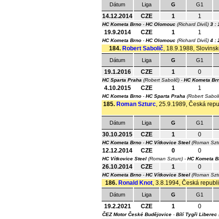
Dátum
Liga
G
G1
14.12.2014
CZE
1
1
HC Kometa Brno
-
HC Olomouc
(Richard Diviš)
3 : 
19.9.2014
CZE
1
1
HC Kometa Brno
-
HC Olomouc
(Richard Diviš)
4 : 
184.
Robert Sabolič
, 18.9.1988, Slovinsk
Dátum
Liga
G
G1
19.1.2016
CZE
1
0
HC Sparta Praha
(Robert Sabolič) -
HC Kometa Br
4.10.2015
CZE
1
1
HC Kometa Brno
-
HC Sparta Praha
(Robert Sabol
185.
Roman Szturc
, 25.9.1989, Česká repub
Dátum
Liga
G
G1
30.10.2015
CZE
1
0
HC Kometa Brno
-
HC Vítkovice Steel
(Roman Szt
12.12.2014
CZE
0
0
HC Vítkovice Steel
(Roman Szturc) -
HC Kometa B
26.10.2014
CZE
1
0
HC Kometa Brno
-
HC Vítkovice Steel
(Roman Szt
186.
Ronald Knot
, 3.8.1994, Česká republi
Dátum
Liga
G
G1
19.2.2021
CZE
1
0
ČEZ Motor České Budějovice
-
Bílí Tygři Liberec