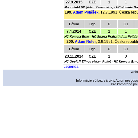
27.9.2015
CZE
1
1
Mountfield HK
(Adam Courchaine) -
HC Kometa Br
199.
Adam Polášek
, 12.7.1991, Česká repu
Dátum
Liga
G
G1
7.4.2014
CZE
1
1
HC Kometa Brno
-
HC Sparta Praha
(Adam Poláše
200.
Adam Rufer
, 3.9.1991, Česká republi
Dátum
Liga
G
G1
23.11.2014
CZE
1
0
HC Oceláři Třinec
(Adam Rufer) -
HC Kometa Brn
Legenda
webd
Informácie sú bez záruky. Autori nezodp
Pre komerčné použ