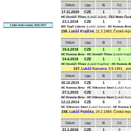
Dátum
Liga
G
G1
17.11.2020
CZE
1
0
HC Oceláři Třinec
(Lukáš Jašek) -
ČEZ Motor Čes
23.1.2018
CZE
1
0
Cudzí strelci sezóny 2026/2027
Bílí Tygři Liberec
(Lukáš Jašek) -
HC Kometa Brn
156.
Lukáš Krajíček
, 11.3.1983, Česká repu
Dátum
Liga
G
G1
19.4.2018
CZE
1
0
HC Kometa Brno
-
HC Oceláři Třinec
(Lukáš Krají
14.4.2018
CZE
1
1
HC Oceláři Třinec
(Lukáš Krajíček) -
HC Kometa B
157.
Lukáš Kucsera
, 9.9.1991, , p
Dátum
Liga
G
G1
30.10.2015
CZE
1
0
HC Kometa Brno
-
HC Vítkovice Steel
(Lukáš Kuc
27.1.2015
CZE
1
1
HC Kometa Brno
-
HC Vítkovice Steel
(Lukáš Kuc
12.12.2014
CZE
0
0
HC Vítkovice Steel
(Lukáš Kucsera) -
HC Kometa 
158.
Lukáš Pabiška
, 24.2.1984, Česká repu
Dátum
Liga
G
G1
21.1.2018
CZE
1
0