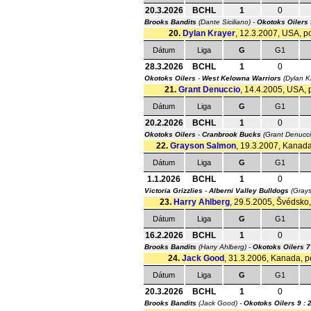
20.3.2026
BCHL
1
0
Brooks Bandits
(Dante Siciliano) -
Okotoks Oilers
20.
Dylan Krayer
, 12.3.2007, USA, po
Dátum
Liga
G
G1
28.3.2026
BCHL
1
0
Okotoks Oilers
-
West Kelowna Warriors
(Dylan K
21.
Grant Denuccio
, 14.4.2005, USA, p
Dátum
Liga
G
G1
20.2.2026
BCHL
1
0
Okotoks Oilers
-
Cranbrook Bucks
(Grant Denucc
22.
Grayson Salmon
, 19.3.2007, Kanada,
Dátum
Liga
G
G1
1.1.2026
BCHL
1
0
Victoria Grizzlies
-
Alberni Valley Bulldogs
(Gray
23.
Harry Ahlberg
, 29.5.2005, Švédsko, 
Dátum
Liga
G
G1
16.2.2026
BCHL
1
0
Brooks Bandits
(Harry Ahlberg) -
Okotoks Oilers
7
24.
Jack Good
, 31.3.2006, Kanada, po
Dátum
Liga
G
G1
20.3.2026
BCHL
1
0
Brooks Bandits
(Jack Good) -
Okotoks Oilers
9 : 