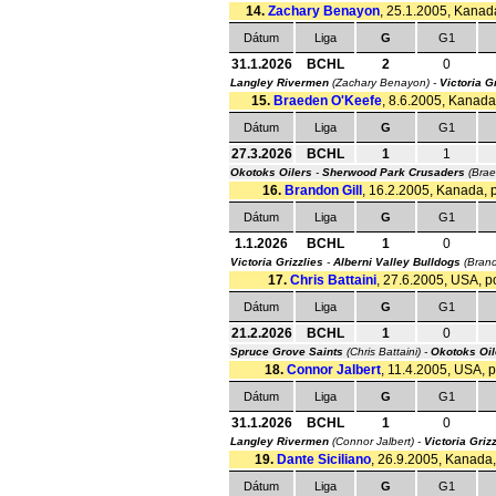
14.
Zachary Benayon
, 25.1.2005, Kanada
Dátum
Liga
G
G1
31.1.2026
BCHL
2
0
Langley Rivermen
(Zachary Benayon) -
Victoria G
15.
Braeden O'Keefe
, 8.6.2005, Kanada,
Dátum
Liga
G
G1
27.3.2026
BCHL
1
1
Okotoks Oilers
-
Sherwood Park Crusaders
(Brae
16.
Brandon Gill
, 16.2.2005, Kanada, p
Dátum
Liga
G
G1
1.1.2026
BCHL
1
0
Victoria Grizzlies
-
Alberni Valley Bulldogs
(Brand
17.
Chris Battaini
, 27.6.2005, USA, po
Dátum
Liga
G
G1
21.2.2026
BCHL
1
0
Spruce Grove Saints
(Chris Battaini) -
Okotoks Oil
18.
Connor Jalbert
, 11.4.2005, USA, p
Dátum
Liga
G
G1
31.1.2026
BCHL
1
0
Langley Rivermen
(Connor Jalbert) -
Victoria Griz
19.
Dante Siciliano
, 26.9.2005, Kanada, 
Dátum
Liga
G
G1