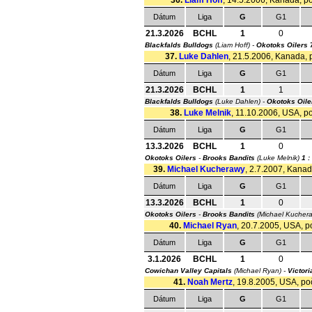
36.
Liam Hoff
, 14.5.2006, Kanada, poč
Dátum
Liga
G
G1
21.3.2026
BCHL
1
0
Blackfalds Bulldogs
(Liam Hoff) -
Okotoks Oilers
37.
Luke Dahlen
, 21.5.2006, Kanada, p
Dátum
Liga
G
G1
21.3.2026
BCHL
1
1
Blackfalds Bulldogs
(Luke Dahlen) -
Okotoks Oile
38.
Luke Melnik
, 11.10.2006, USA, po
Dátum
Liga
G
G1
13.3.2026
BCHL
1
0
Okotoks Oilers
-
Brooks Bandits
(Luke Melnik)
1 :
39.
Michael Kucherawy
, 2.7.2007, Kanada
Dátum
Liga
G
G1
13.3.2026
BCHL
1
0
Okotoks Oilers
-
Brooks Bandits
(Michael Kucher
40.
Michael Ryan
, 20.7.2005, USA, po
Dátum
Liga
G
G1
3.1.2026
BCHL
1
0
Cowichan Valley Capitals
(Michael Ryan) -
Victori
41.
Noah Mertz
, 19.8.2005, USA, poč
Dátum
Liga
G
G1