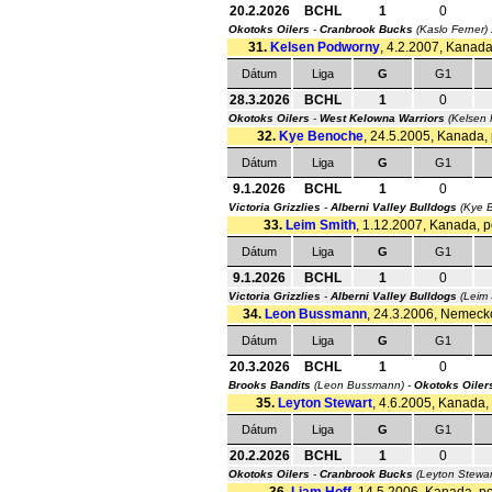
20.2.2026
BCHL
1
0
Okotoks Oilers
-
Cranbrook Bucks
(Kaslo Ferner)
31.
Kelsen Podworny
, 4.2.2007, Kanada,
Dátum
Liga
G
G1
28.3.2026
BCHL
1
0
Okotoks Oilers
-
West Kelowna Warriors
(Kelsen
32.
Kye Benoche
, 24.5.2005, Kanada, 
Dátum
Liga
G
G1
9.1.2026
BCHL
1
0
Victoria Grizzlies
-
Alberni Valley Bulldogs
(Kye 
33.
Leim Smith
, 1.12.2007, Kanada, po
Dátum
Liga
G
G1
9.1.2026
BCHL
1
0
Victoria Grizzlies
-
Alberni Valley Bulldogs
(Leim 
34.
Leon Bussmann
, 24.3.2006, Nemecko,
Dátum
Liga
G
G1
20.3.2026
BCHL
1
0
Brooks Bandits
(Leon Bussmann) -
Okotoks Oiler
35.
Leyton Stewart
, 4.6.2005, Kanada, 
Dátum
Liga
G
G1
20.2.2026
BCHL
1
0
Okotoks Oilers
-
Cranbrook Bucks
(Leyton Stewar