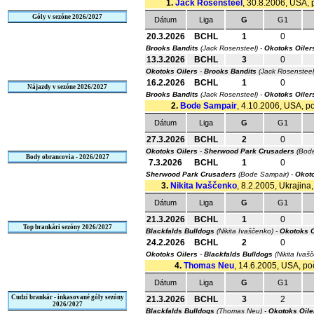
1.
Jack Rosensteel
, 30.8.2006, USA, p
Góly v sezóne 2026/2027
Dátum
Liga
G
G1
20.3.2026
BCHL
1
0
Brooks Bandits
(Jack Rosensteel) -
Okotoks Oiler
13.3.2026
BCHL
3
0
Okotoks Oilers
-
Brooks Bandits
(Jack Rosenstee
16.2.2026
BCHL
1
0
Nájazdy v sezóne 2026/2027
Brooks Bandits
(Jack Rosensteel) -
Okotoks Oiler
2.
Bode Sampair
, 4.10.2006, USA, po
Dátum
Liga
G
G1
27.3.2026
BCHL
2
0
Okotoks Oilers
-
Sherwood Park Crusaders
(Bode
Body obrancovia - 2026/2027
7.3.2026
BCHL
1
0
Sherwood Park Crusaders
(Bode Sampair) -
Okoto
3.
Nikita Ivaščenko
, 8.2.2005, Ukrajina
Dátum
Liga
G
G1
21.3.2026
BCHL
1
0
Top brankári sezóny 2026/2027
Blackfalds Bulldogs
(Nikita Ivaščenko) -
Okotoks O
24.2.2026
BCHL
2
0
Okotoks Oilers
-
Blackfalds Bulldogs
(Nikita Ivaš
4.
Thomas Neu
, 14.6.2005, USA, poč
Dátum
Liga
G
G1
Cudzí brankár - inkasované góly sezóny
21.3.2026
BCHL
3
2
2026/2027
Blackfalds Bulldogs
(Thomas Neu) -
Okotoks Oile