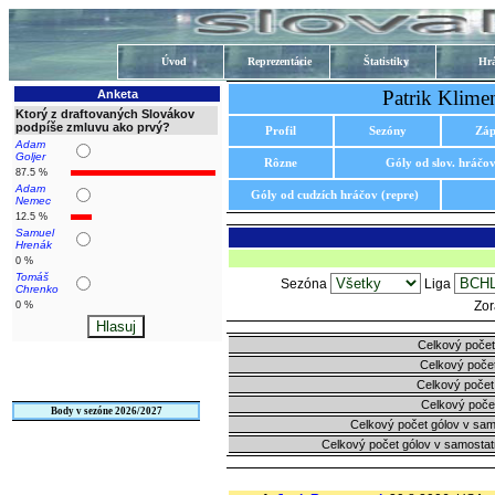
Úvod
Reprezentácie
Štatistiky
Hrá
Patrik Klim
Anketa
Ktorý z draftovaných Slovákov
podpíše zmluvu ako prvý?
Profil
Sezóny
Záp
Adam
Goljer
Rôzne
Góly od slov. hráčo
87.5 %
Adam
Góly od cudzích hráčov (repre)
Nemec
12.5 %
Samuel
Hrenák
0 %
Tomáš
Sezóna
Liga
Chrenko
Zor
0 %
Celkový počet
Celkový počet
Celkový počet
Celkový poče
Body v sezóne 2026/2027
Celkový počet gólov v sa
Celkový počet gólov v samosta