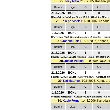
25.
Joey Melo
, 21.6.2005, Kanada, po
Dátum
Liga
G
G1
21.3.2026
BCHL
1
0
Blackfalds Bulldogs
(Joey Melo) -
Okotoks Oilers
26.
Joseph Sinclair
, 6.10.2007, Kanada,
Dátum
Liga
G
G1
7.3.2026
BCHL
1
0
Sherwood Park Crusaders
(Joseph Sinclair) -
Okot
27.
Joshua Polak
, 30.8.2006, Kanada, 
Dátum
Liga
G
G1
21.2.2026
BCHL
1
0
Spruce Grove Saints
(Joshua Polak) -
Okotoks Oi
28.
Junior Podein
, 19.9.2006, USA, po
Dátum
Liga
G
G1
21.2.2026
BCHL
1
0
Spruce Grove Saints
(Junior Podein) -
Okotoks Oi
29.
Kai Matthew
, 10.6.2005, Kanada, p
Dátum
Liga
G
G1
1.1.2026
BCHL
1
0
Victoria Grizzlies
-
Alberni Valley Bulldogs
(Kai M
30.
Kaslo Ferner
, 14.4.2006, Kanada, p
Dátum
Liga
G
G1