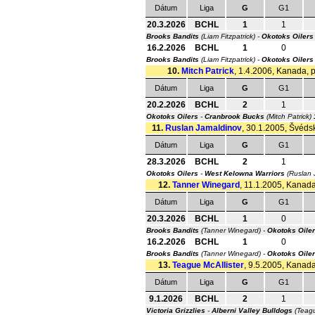
Dátum
Liga
G
G1
20.3.2026
BCHL
1
1
Brooks Bandits
(Liam Fitzpatrick) -
Okotoks Oilers
16.2.2026
BCHL
1
0
Brooks Bandits
(Liam Fitzpatrick) -
Okotoks Oilers
10.
Mitch Patrick
, 1.4.2006, Kanada, p
Dátum
Liga
G
G1
20.2.2026
BCHL
2
1
Okotoks Oilers
-
Cranbrook Bucks
(Mitch Patrick)
11.
Ruslan Jamaldinov
, 30.1.2005, Švédsk
Dátum
Liga
G
G1
28.3.2026
BCHL
2
1
Okotoks Oilers
-
West Kelowna Warriors
(Ruslan 
12.
Tanner Winegard
, 11.1.2005, Kanada,
Dátum
Liga
G
G1
20.3.2026
BCHL
1
0
Brooks Bandits
(Tanner Winegard) -
Okotoks Oile
16.2.2026
BCHL
1
0
Brooks Bandits
(Tanner Winegard) -
Okotoks Oile
13.
Teague McAllister
, 9.5.2005, Kanada,
Dátum
Liga
G
G1
9.1.2026
BCHL
2
1
Victoria Grizzlies
-
Alberni Valley Bulldogs
(Teagu