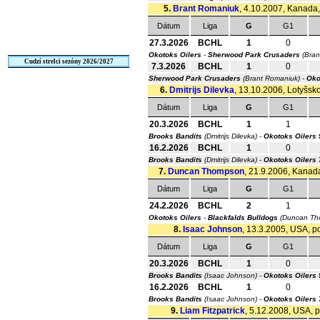
5.
Brant Romaniuk
, 4.10.2007, Kanada, 
Dátum
Liga
G
G1
27.3.2026
BCHL
1
0
Okotoks Oilers
-
Sherwood Park Crusaders
(Bran
Cudzí strelci sezóny 2026/2027
7.3.2026
BCHL
1
0
Sherwood Park Crusaders
(Brant Romaniuk) -
Oko
6.
Dmitrijs Dilevka
, 13.10.2006, Lotyšsko
Dátum
Liga
G
G1
20.3.2026
BCHL
1
1
Brooks Bandits
(Dmitrijs Dilevka) -
Okotoks Oilers
16.2.2026
BCHL
1
0
Brooks Bandits
(Dmitrijs Dilevka) -
Okotoks Oilers
7.
Duncan Thompson
, 21.9.2006, Kanada
Dátum
Liga
G
G1
24.2.2026
BCHL
2
1
Okotoks Oilers
-
Blackfalds Bulldogs
(Duncan Th
8.
Isaac Johnson
, 13.3.2005, USA, po
Dátum
Liga
G
G1
20.3.2026
BCHL
1
0
Brooks Bandits
(Isaac Johnson) -
Okotoks Oilers
16.2.2026
BCHL
1
0
Brooks Bandits
(Isaac Johnson) -
Okotoks Oilers
9.
Liam Fitzpatrick
, 5.12.2008, USA, p