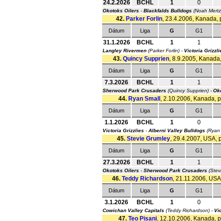
24.2.2026
BCHL
1
0
Okotoks Oilers
-
Blackfalds Bulldogs
(Noah Mert
42.
Parker Forlin
, 23.4.2006, Kanada, p
Dátum
Liga
G
G1
31.1.2026
BCHL
1
1
Langley Rivermen
(Parker Forlin) -
Victoria Grizzli
43.
Quincy Supprien
, 8.9.2005, Kanada,
Dátum
Liga
G
G1
7.3.2026
BCHL
1
1
Sherwood Park Crusaders
(Quincy Supprien) -
Oko
44.
Ryan Small
, 2.10.2006, Kanada, po
Dátum
Liga
G
G1
1.1.2026
BCHL
1
0
Victoria Grizzlies
-
Alberni Valley Bulldogs
(Ryan 
45.
Stevie Grumley
, 29.4.2007, USA, p
Dátum
Liga
G
G1
27.3.2026
BCHL
1
1
Okotoks Oilers
-
Sherwood Park Crusaders
(Stev
46.
Teddy Richardson
, 21.11.2006, USA,
Dátum
Liga
G
G1
3.1.2026
BCHL
1
0
Cowichan Valley Capitals
(Teddy Richardson) -
Vic
47.
Teo Pisani
, 12.10.2006, Kanada, po