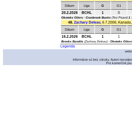
Dátum
Liga
G
G1
20.2.2026
BCHL
1
0
Okotoks Oilers
-
Cranbrook Bucks
(Teo Pisani)
1 
48.
Zachary Deleau
, 6.7.2006, Kanada, 
Dátum
Liga
G
G1
16.2.2026
BCHL
1
1
Brooks Bandits
(Zachary Deleau) -
Okotoks Oilers
Legenda
webd
Informácie sú bez záruky. Autori nezodp
Pre komerčné použ