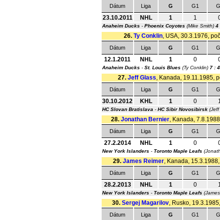
Dátum
Liga
G
G1
G
23.10.2011
NHL
1
1
Anaheim Ducks
-
Phoenix Coyotes
(Mike Smith)
4 
26.
Ty Conklin
, USA, 30.3.1976, poče
Dátum
Liga
G
G1
G
12.1.2011
NHL
1
0
Anaheim Ducks
-
St. Louis Blues
(Ty Conklin)
7 : 4
27.
Jeff Glass
, Kanada, 19.11.1985, po
Dátum
Liga
G
G1
G
30.10.2012
KHL
1
0
HC Slovan Bratislava
-
HC Sibir Novosibirsk
(Jeff
28.
Jonathan Bernier
, Kanada, 7.8.1988,
Dátum
Liga
G
G1
G
27.2.2014
NHL
1
0
New York Islanders
-
Toronto Maple Leafs
(Jonath
29.
James Reimer
, Kanada, 15.3.1988, 
Dátum
Liga
G
G1
G
28.2.2013
NHL
1
0
New York Islanders
-
Toronto Maple Leafs
(James
30.
Sergej Magarilov
, Rusko, 19.3.1985,
Dátum
Liga
G
G1
G