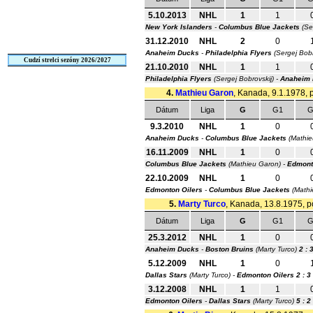
5.10.2013
NHL
1
1
New York Islanders
-
Columbus Blue Jackets
(Se
31.12.2010
NHL
2
0
Anaheim Ducks
-
Philadelphia Flyers
(Sergej Bobr
Cudzí strelci sezóny 2026/2027
21.10.2010
NHL
1
1
Philadelphia Flyers
(Sergej Bobrovskij) -
Anaheim
4.
Mathieu Garon
, Kanada, 9.1.1978, p
Dátum
Liga
G
G1
G
9.3.2010
NHL
1
0
Anaheim Ducks
-
Columbus Blue Jackets
(Mathie
16.11.2009
NHL
1
0
Columbus Blue Jackets
(Mathieu Garon) -
Edmont
22.10.2009
NHL
1
0
Edmonton Oilers
-
Columbus Blue Jackets
(Mathi
5.
Marty Turco
, Kanada, 13.8.1975, po
Dátum
Liga
G
G1
G
25.3.2012
NHL
1
0
Anaheim Ducks
-
Boston Bruins
(Marty Turco)
2 : 
5.12.2009
NHL
1
0
Dallas Stars
(Marty Turco) -
Edmonton Oilers
2 : 3
3.12.2008
NHL
1
1
Edmonton Oilers
-
Dallas Stars
(Marty Turco)
5 : 2