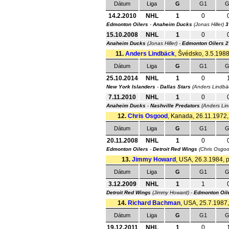
Dátum
Liga
G
G1
G
14.2.2010
NHL
1
0
Edmonton Oilers
-
Anaheim Ducks
(Jonas Hiller)
3
15.10.2008
NHL
1
0
Anaheim Ducks
(Jonas Hiller) -
Edmonton Oilers
2
11.
Anders Lindbäck
, Švédsko, 3.5.1988,
Dátum
Liga
G
G1
G
25.10.2014
NHL
1
0
New York Islanders
-
Dallas Stars
(Anders Lindbä
7.11.2010
NHL
1
0
Anaheim Ducks
-
Nashville Predators
(Anders Li
12.
Chris Osgood
, Kanada, 26.11.1972, 
Dátum
Liga
G
G1
G
20.11.2008
NHL
1
0
Edmonton Oilers
-
Detroit Red Wings
(Chris Osgo
13.
Jimmy Howard
, USA, 26.3.1984, p
Dátum
Liga
G
G1
G
3.12.2009
NHL
1
1
Detroit Red Wings
(Jimmy Howard) -
Edmonton Oil
14.
Richard Bachman
, USA, 25.7.1987,
Dátum
Liga
G
G1
G
19.12.2011
NHL
1
0