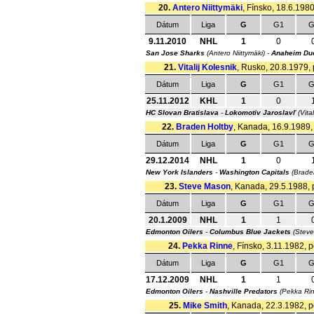
20.
Antero Niittymäki
, Fínsko, 18.6.1980
Dátum
Liga
G
G1
G
9.11.2010
NHL
1
0
San Jose Sharks
(Antero Niittymäki) -
Anaheim Du
21.
Vitalij Kolesnik
, Rusko, 20.8.1979, 
Dátum
Liga
G
G1
G
25.11.2012
KHL
1
0
HC Slovan Bratislava
-
Lokomotiv Jaroslavľ
(Vital
22.
Braden Holtby
, Kanada, 16.9.1989, 
Dátum
Liga
G
G1
G
29.12.2014
NHL
1
0
New York Islanders
-
Washington Capitals
(Brade
23.
Steve Mason
, Kanada, 29.5.1988, p
Dátum
Liga
G
G1
G
20.1.2009
NHL
1
1
Edmonton Oilers
-
Columbus Blue Jackets
(Stev
24.
Pekka Rinne
, Fínsko, 3.11.1982, 
Dátum
Liga
G
G1
G
17.12.2009
NHL
1
1
Edmonton Oilers
-
Nashville Predators
(Pekka Ri
25.
Mike Smith
, Kanada, 22.3.1982, po