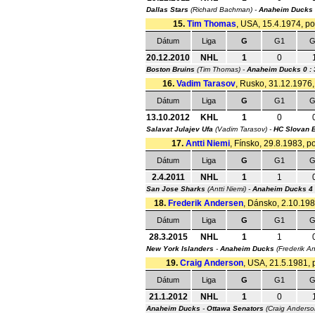
Dallas Stars
(Richard Bachman) -
Anaheim Ducks
15.
Tim Thomas
, USA, 15.4.1974, poč
Dátum
Liga
G
G1
G
20.12.2010
NHL
1
0
Boston Bruins
(Tim Thomas) -
Anaheim Ducks
0 : 
16.
Vadim Tarasov
, Rusko, 31.12.1976, 
Dátum
Liga
G
G1
G
13.10.2012
KHL
1
0
Salavat Julajev Ufa
(Vadim Tarasov) -
HC Slovan B
17.
Antti Niemi
, Fínsko, 29.8.1983, p
Dátum
Liga
G
G1
G
2.4.2011
NHL
1
1
San Jose Sharks
(Antti Niemi) -
Anaheim Ducks
4 
18.
Frederik Andersen
, Dánsko, 2.10.1989
Dátum
Liga
G
G1
G
28.3.2015
NHL
1
1
New York Islanders
-
Anaheim Ducks
(Frederik A
19.
Craig Anderson
, USA, 21.5.1981, p
Dátum
Liga
G
G1
G
21.1.2012
NHL
1
0
Anaheim Ducks
-
Ottawa Senators
(Craig Anders