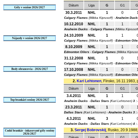
Dátum
Liga
G
G1
G
Góly v sezóne 2026/2027
30.3.2011
NHL
1
0
Calgary Flames
(Miikka Kiprusoff) -
Anaheim Duck
10.12.2010
NHL
1
1
Anaheim Ducks
-
Calgary Flames
(Miikka Kiprusof
24.10.2009
NHL
1
1
Nájazdy v sezóne 2026/2027
Calgary Flames
(Miikka Kiprusoff) -
Edmonton Oile
8.10.2009
NHL
1
1
Edmonton Oilers
-
Calgary Flames
(Miikka Kipruso
31.12.2008
NHL
1
0
Calgary Flames
(Miikka Kiprusoff) -
Edmonton Oile
Body obrancovia - 2026/2027
17.10.2008
NHL
1
0
Calgary Flames
(Miikka Kiprusoff) -
Edmonton Oile
2.
Kari Lehtonen
, Fínsko, 16.11.1983, 
Dátum
Liga
G
G1
G
3.4.2011
NHL
1
1
Top brankári sezóny 2026/2027
Anaheim Ducks
-
Dallas Stars
(Kari Lehtonen)
3 :
23.3.2011
NHL
1
0
Dallas Stars
(Kari Lehtonen) -
Anaheim Ducks
3 :
4.3.2011
NHL
3
1
Anaheim Ducks
-
Dallas Stars
(Kari Lehtonen)
4 :
3.
Sergej Bobrovskij
, Rusko, 20.9.1988,
Cudzí brankár - inkasované góly sezóny
2026/2027
Dátum
Liga
G
G1
G