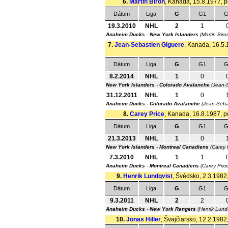
6.
Martin Biron
, Kanada, 15.8.1977, po
Dátum
Liga
G
G1
G
19.3.2010
NHL
2
1
Anaheim Ducks
-
New York Islanders
(Martin Biro
7.
Jean-Sebastien Giguere
, Kanada, 16.5.1
Dátum
Liga
G
G1
G
8.2.2014
NHL
1
0
New York Islanders
-
Colorado Avalanche
(Jean-
31.12.2011
NHL
1
0
Anaheim Ducks
-
Colorado Avalanche
(Jean-Seba
8.
Carey Price
, Kanada, 16.8.1987, po
Dátum
Liga
G
G1
G
21.3.2013
NHL
1
0
New York Islanders
-
Montreal Canadiens
(Carey 
7.3.2010
NHL
1
1
Anaheim Ducks
-
Montreal Canadiens
(Carey Pric
9.
Henrik Lundqvist
, Švédsko, 2.3.1982,
Dátum
Liga
G
G1
G
9.3.2011
NHL
2
2
Anaheim Ducks
-
New York Rangers
(Henrik Lund
10.
Jonas Hiller
, Švajčiarsko, 12.2.1982