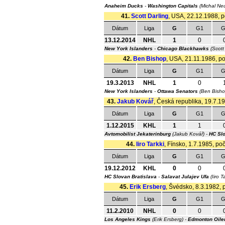
Anaheim Ducks
-
Washington Capitals
(Michal Neu
41.
Scott Darling
, USA, 22.12.1988, po
Dátum
Liga
G
G1
G
13.12.2014
NHL
1
0
New York Islanders
-
Chicago Blackhawks
(Scott
42.
Ben Bishop
, USA, 21.11.1986, po
Dátum
Liga
G
G1
G
19.3.2013
NHL
1
0
New York Islanders
-
Ottawa Senators
(Ben Bish
43.
Jakub Kovář
, Česká republika, 19.7.19
Dátum
Liga
G
G1
G
1.12.2015
KHL
1
1
Avtomobilist Jekaterinburg
(Jakub Kovář) -
HC Slo
44.
Iiro Tarkki
, Fínsko, 1.7.1985, po
Dátum
Liga
G
G1
G
19.12.2012
KHL
0
0
HC Slovan Bratislava
-
Salavat Julajev Ufa
(Iiro T
45.
Erik Ersberg
, Švédsko, 8.3.1982, p
Dátum
Liga
G
G1
G
11.2.2010
NHL
0
0
Los Angeles Kings
(Erik Ersberg) -
Edmonton Oile