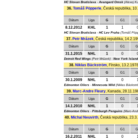
HC Slovan Bratislava
-
Avangard Omsk
(Alexej K
36.
Tomáš Pöpperle
, Česká republika, 10.
Dátum
Liga
G
G1
G
8.12.2012
KHL
1
1
HC Slovan Bratislava
-
HC Lev Praha
(Tomáš Pöpp
37.
Petr Mrázek
, Česká republika, 14.2.199
Dátum
Liga
G
G1
G
31.1.2015
NHL
1
0
Detroit Red Wings
(Petr Mrázek) -
New York Island
38.
Niklas Bäckström
, Fínsko, 13.2.1978
Dátum
Liga
G
G1
G
30.1.2009
NHL
1
0
Edmonton Oilers
-
Minnesota Wild
(Niklas Bäckstr
39.
Marc-Andre Fleury
, Kanada, 28.11.198
Dátum
Liga
G
G1
G
14.1.2010
NHL
1
0
Edmonton Oilers
-
Pittsburgh Penguins
(Marc-And
40.
Michal Neuvirth
, Česká republika, 23.3.
Dátum
Liga
G
G1
G
16.2.2011
NHL
1
0