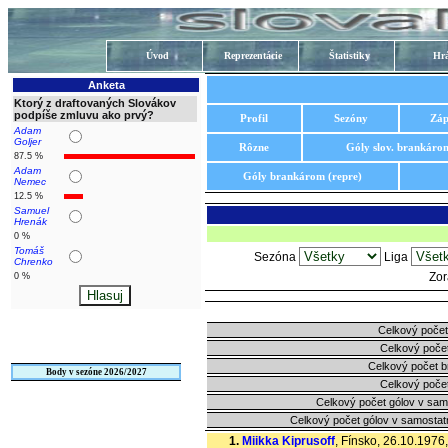
Úvod
Reprezentácie
Štatistiky
Hrá
Anketa
Ktorý z draftovaných Slovákov
podpíše zmluvu ako prvý?
Profil
Sezóny
Záp
Adam
Goljer
Rôzne
Góly slov. brankáro
87.5 %
Adam
Góly brankárom (repre)
Nemec
12.5 %
Samuel
Hrenák
0 %
Tomáš
Sezóna
Liga
Chrenko
Zor
0 %
Celkový počet
Celkový počet
Celkový počet 
Body v sezóne 2026/2027
Celkový počet
Celkový počet gólov v sam
Celkový počet gólov v samostat
1.
Miikka Kiprusoff
, Fínsko, 26.10.1976,