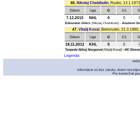
46.
Nikolaj Chabibulin
, Rusko, 13.1.1973
Dátum
Liga
G
G1
G
7.12.2010
NHL
0
0
Edmonton Oilers
(Nikolaj Chabibulin) -
Anaheim D
47.
Vitalij Koval
, Bielorusko, 31.3.1980,
Dátum
Liga
G
G1
G
18.11.2012
KHL
0
0
Torpedo Nižnij Novgorod
(Vitalij Koval) -
HC Slovan
Legenda
webd
Informácie sú bez záruky. Autori nezodp
Pre komerčné použ