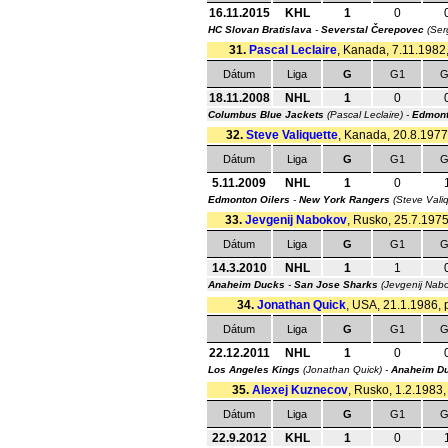
16.11.2015
KHL
1
0
HC Slovan Bratislava
-
Severstal Čerepovec
(Ser
31.
Pascal Leclaire
, Kanada, 7.11.1982,
Dátum
Liga
G
G1
G
18.11.2008
NHL
1
0
Columbus Blue Jackets
(Pascal Leclaire) -
Edmont
32.
Steve Valiquette
, Kanada, 20.8.1977,
Dátum
Liga
G
G1
G
5.11.2009
NHL
1
0
Edmonton Oilers
-
New York Rangers
(Steve Vali
33.
Jevgenij Nabokov
, Rusko, 25.7.1975
Dátum
Liga
G
G1
G
14.3.2010
NHL
1
1
Anaheim Ducks
-
San Jose Sharks
(Jevgenij Nab
34.
Jonathan Quick
, USA, 21.1.1986, p
Dátum
Liga
G
G1
G
22.12.2011
NHL
1
0
Los Angeles Kings
(Jonathan Quick) -
Anaheim D
35.
Alexej Kuznecov
, Rusko, 1.2.1983,
Dátum
Liga
G
G1
G
22.9.2012
KHL
1
0