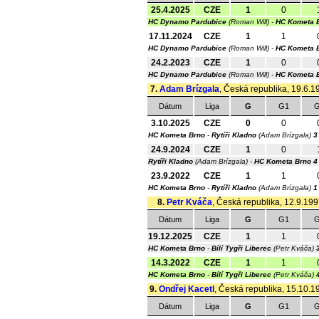
25.4.2025
CZE
1
0
HC Dynamo Pardubice
(Roman Will) -
HC Kometa 
17.11.2024
CZE
1
1
HC Dynamo Pardubice
(Roman Will) -
HC Kometa 
24.2.2023
CZE
1
0
HC Dynamo Pardubice
(Roman Will) -
HC Kometa 
7.
Adam Brízgala
, Česká republika, 19.6.19
Dátum
Liga
G
G1
G
3.10.2025
CZE
0
0
HC Kometa Brno
-
Rytíři Kladno
(Adam Brízgala)
3
24.9.2024
CZE
1
0
Rytíři Kladno
(Adam Brízgala) -
HC Kometa Brno
4
23.9.2022
CZE
1
1
HC Kometa Brno
-
Rytíři Kladno
(Adam Brízgala)
1
8.
Petr Kváča
, Česká republika, 12.9.1997
Dátum
Liga
G
G1
G
19.12.2025
CZE
1
1
HC Kometa Brno
-
Bílí Tygři Liberec
(Petr Kváča)
14.3.2022
CZE
1
1
HC Kometa Brno
-
Bílí Tygři Liberec
(Petr Kváča)
9.
Ondřej Kacetl
, Česká republika, 15.10.19
Dátum
Liga
G
G1
G