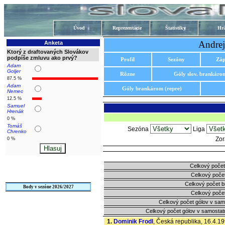
Úvod
Reprezentácie
Štatistiky
Hrá
Andrej
Anketa
Ktorý z draftovaných Slovákov
podpíše zmluvu ako prvý?
Profil
Sezóny
Záp
Adam
Goljer
Rôzne
Góly slov. brankáro
87.5 %
Adam
Góly brankárom (repre)
Nemec
12.5 %
Samuel
Hrenák
0 %
Tomáš
Sezóna
Liga
Chrenko
Zor
0 %
Celkový počet
Celkový počet
Celkový počet 
Body v sezóne 2026/2027
Celkový počet
Celkový počet gólov v sam
Celkový počet gólov v samostat
1.
Dominik Frodl
, Česká republika, 16.4.19