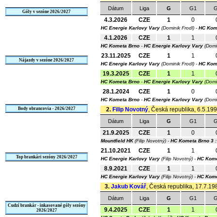
Dátum
Liga
G
G1
G
Góly v sezóne 2026/2027
4.3.2026
CZE
1
0
HC Energie Karlovy Vary
(Dominik Frodl) -
HC Kom
4.1.2026
CZE
1
1
HC Kometa Brno
-
HC Energie Karlovy Vary
(Domi
23.11.2025
CZE
1
1
Nájazdy v sezóne 2026/2027
HC Energie Karlovy Vary
(Dominik Frodl) -
HC Kom
19.3.2025
CZE
1
1
HC Kometa Brno
-
HC Energie Karlovy Vary
(Domi
28.1.2024
CZE
1
0
HC Kometa Brno
-
HC Energie Karlovy Vary
(Domi
Body obrancovia - 2026/2027
2.
Filip Novotný
, Česká republika, 6.5.199
Dátum
Liga
G
G1
G
21.9.2025
CZE
1
0
Mountfield HK
(Filip Novotný) -
HC Kometa Brno
3 :
21.10.2021
CZE
1
1
Top brankári sezóny 2026/2027
HC Energie Karlovy Vary
(Filip Novotný) -
HC Kome
8.9.2021
CZE
1
1
HC Energie Karlovy Vary
(Filip Novotný) -
HC Kome
3.
Jakub Kovář
, Česká republika, 17.7.198
Dátum
Liga
G
G1
G
Cudzí brankár - inkasované góly sezóny
9.4.2025
CZE
1
1
2026/2027