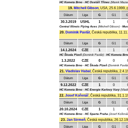
HC Kometa Brno
-
HC Oceláři Třinec
(Marek Maza
19.
Mitchell Gibson
, USA, 25.6.1999, p
Dátum
Liga
G
G1
G
30.3.2019
USHL
1
1
Central Illinois Flying Aces
(Mitchell Gibson) -
Mus
20.
Dominik Pavlát
, Česká republika, 11.11.
Dátum
Liga
G
G1
G
14.1.2024
CZE
1
1
HC Škoda Plzeň
(Dominik Pavlát) -
HC Kometa Brn
1.3.2022
CZE
0
0
HC Kometa Brno
-
HC Škoda Plzeň
(Dominik Pavlá
21.
Vladislav Habal
, Česká republika, 2.4.1
Dátum
Liga
G
G1
G
9.12.2022
CZE
1
0
HC Kometa Brno
-
HC Energie Karlovy Vary
(Vlad
22.
Josef Kořenář
, Česká republika, 31.1.1
Dátum
Liga
G
G1
G
20.10.2024
CZE
1
1
HC Kometa Brno
-
HC Sparta Praha
(Josef Kořená
23.
Jan Strmeň
, Česká republika, 26.12.19
Dátum
Liga
G
G1
G