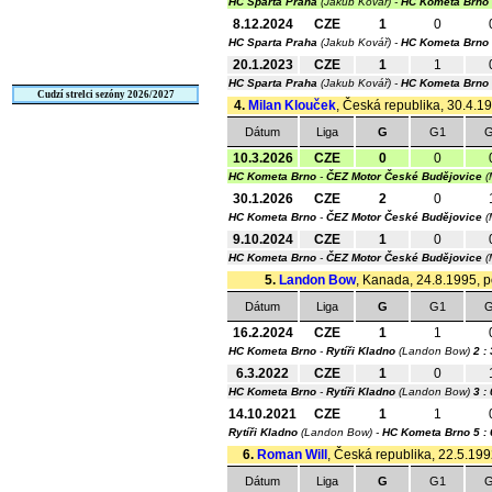
HC Sparta Praha
(Jakub Kovář) -
HC Kometa Brno
8.12.2024
CZE
1
0
HC Sparta Praha
(Jakub Kovář) -
HC Kometa Brno
20.1.2023
CZE
1
1
HC Sparta Praha
(Jakub Kovář) -
HC Kometa Brno
Cudzí strelci sezóny 2026/2027
4.
Milan Klouček
, Česká republika, 30.4.19
Dátum
Liga
G
G1
G
10.3.2026
CZE
0
0
HC Kometa Brno
-
ČEZ Motor České Budějovice
(
30.1.2026
CZE
2
0
HC Kometa Brno
-
ČEZ Motor České Budějovice
(
9.10.2024
CZE
1
0
HC Kometa Brno
-
ČEZ Motor České Budějovice
(
5.
Landon Bow
, Kanada, 24.8.1995, po
Dátum
Liga
G
G1
G
16.2.2024
CZE
1
1
HC Kometa Brno
-
Rytíři Kladno
(Landon Bow)
2 :
6.3.2022
CZE
1
0
HC Kometa Brno
-
Rytíři Kladno
(Landon Bow)
3 : 
14.10.2021
CZE
1
1
Rytíři Kladno
(Landon Bow) -
HC Kometa Brno
5 :
6.
Roman Will
, Česká republika, 22.5.1992
Dátum
Liga
G
G1
G