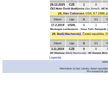
26.12.2025
CZE
1
0
ČEZ Motor České Budějovice
(Jan Strmeň) -
HC K
24.
Alec Calvaruso
, USA, 9.7.1998, p
Dátum
Liga
G
G1
G
17.2.2019
USHL
1
1
Muskegon Lumberjacks
-
Sioux Falls Stampede
(
25.
Matěj Machovský
, Česká republika, 2
Dátum
Liga
G
G1
G
3.11.2024
CZE
0
0
HC Olomouc
(Matěj Machovský) -
HC Kometa Brno
Legenda
webd
Informácie sú bez záruky. Autori nezodp
Pre komerčné použ