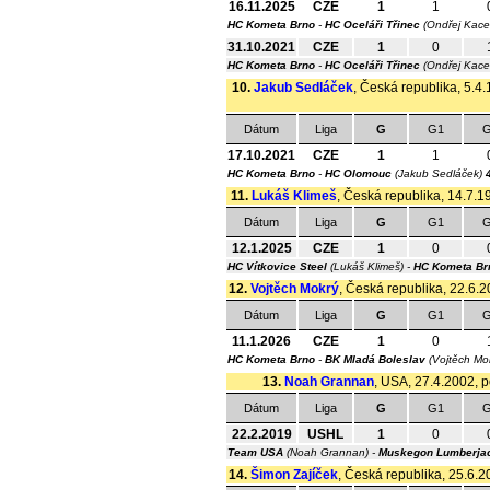
16.11.2025
CZE
1
1
HC Kometa Brno
-
HC Oceláři Třinec
(Ondřej Kace
31.10.2021
CZE
1
0
HC Kometa Brno
-
HC Oceláři Třinec
(Ondřej Kace
10.
Jakub Sedláček
, Česká republika, 5.4.
Dátum
Liga
G
G1
G
17.10.2021
CZE
1
1
HC Kometa Brno
-
HC Olomouc
(Jakub Sedláček)
11.
Lukáš Klimeš
, Česká republika, 14.7.19
Dátum
Liga
G
G1
G
12.1.2025
CZE
1
0
HC Vítkovice Steel
(Lukáš Klimeš) -
HC Kometa Br
12.
Vojtěch Mokrý
, Česká republika, 22.6.2
Dátum
Liga
G
G1
G
11.1.2026
CZE
1
0
HC Kometa Brno
-
BK Mladá Boleslav
(Vojtěch Mo
13.
Noah Grannan
, USA, 27.4.2002, p
Dátum
Liga
G
G1
G
22.2.2019
USHL
1
0
Team USA
(Noah Grannan) -
Muskegon Lumberja
14.
Šimon Zajíček
, Česká republika, 25.6.20