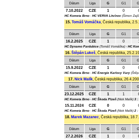
Dátum
Liga
G
G1
G
7.10.2022
CZE
1
0
HC Kometa Brno
-
HC VERVA Litvínov
(Šimon Zají
15.
Tomáš Vomáčka
, Česká republika, 2.5.
Dátum
Liga
G
G1
G
16.2.2025
CZE
1
0
HC Dynamo Pardubice
(Tomáš Vomáčka) -
HC Kom
16.
Štěpán Lukeš
, Česká republika, 25.2.19
Dátum
Liga
G
G1
G
15.9.2022
CZE
1
0
HC Kometa Brno
-
HC Energie Karlovy Vary
(Štěp
17.
Nick Malík
, Česká republika, 26.4.2002
Dátum
Liga
G
G1
G
23.12.2025
CZE
1
1
HC Kometa Brno
-
HC Škoda Plzeň
(Nick Malík)
3 :
15.11.2024
CZE
0
0
HC Kometa Brno
-
HC Škoda Plzeň
(Nick Malík)
2 :
18.
Marek Mazanec
, Česká republika, 18.7.
Dátum
Liga
G
G1
G
27.2.2026
CZE
1
0