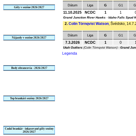
Dátum
Liga
G
G1
G
Góly v sezóne 2026/2027
11.10.2025
NCDC
1
1
Grand Junction River Hawks
-
Idaho Falls Spud 
2.
Colin Törnqvist Watson
, Švédsko, 14.7.
Dátum
Liga
G
G1
G
Nájazdy v sezóne 2026/2027
7.3.2026
NCDC
1
0
Utah Outliers
(Colin Törnqvist Watson) -
Grand Jun
Legenda
Body obrancovia - 2026/2027
Top brankári sezóny 2026/2027
Cudzí brankár - inkasované góly sezóny
2026/2027