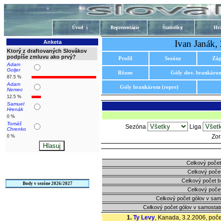
Úvod
Reprezentácie
Štatistiky
Hrá
Ivan Janák,
Anketa
Ktorý z draftovaných Slovákov
podpíše zmluvu ako prvý?
Profil
Sezóny
Záp
Adam
Goljer
Rôzne
Góly slov. brankáro
87.5 %
Adam
Góly brankárom (repre)
Nemec
12.5 %
Samuel
Hrenák
0 %
Tomáš
Sezóna
Liga
Chrenko
Zor
0 %
Celkový počet
Celkový počet
Celkový počet 
Body v sezóne 2026/2027
Celkový počet
Celkový počet gólov v sam
Celkový počet gólov v samostat
1.
Ty Levy
, Kanada, 3.2.2006, počet