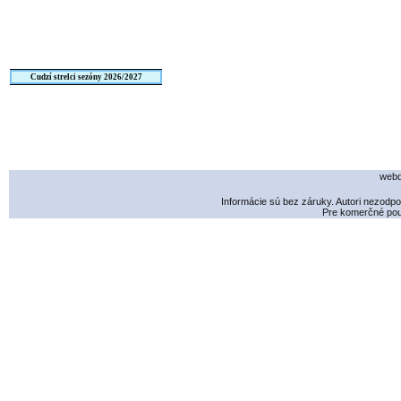
Cudzí strelci sezóny 2026/2027
webd
Informácie sú bez záruky. Autori nezodp
Pre komerčné použ