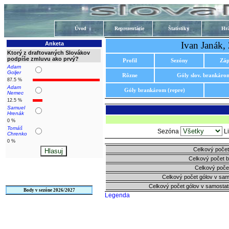
Úvod
Reprezentácie
Štatistiky
Hrá
Ivan Janák,
Anketa
Ktorý z draftovaných Slovákov
podpíše zmluvu ako prvý?
Profil
Sezóny
Záp
Adam
Goljer
Rôzne
Góly slov. brankáro
87.5 %
Adam
Góly brankárom (repre)
Nemec
12.5 %
Samuel
Hrenák
0 %
Tomáš
Sezóna
L
Chrenko
0 %
Celkový počet
Celkový počet 
Celkový poče
Celkový počet gólov v sa
Celkový počet gólov v samosta
Body v sezóne 2026/2027
Legenda