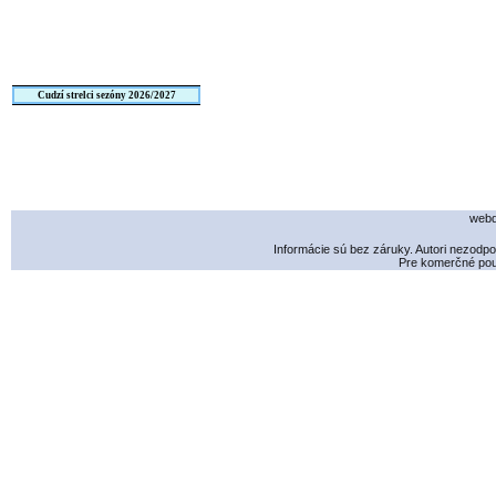
Cudzí strelci sezóny 2026/2027
webd
Informácie sú bez záruky. Autori nezodp
Pre komerčné použ