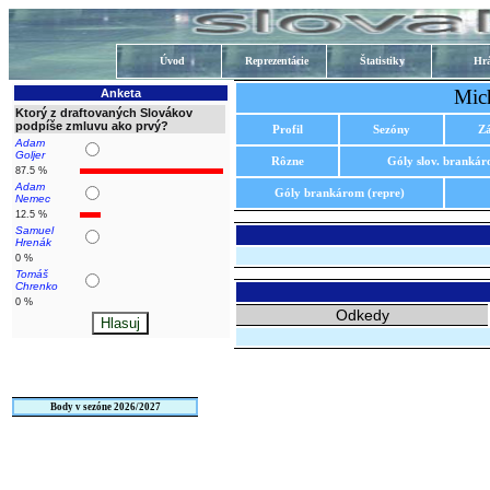
Úvod
Reprezentácie
Štatistiky
Hrá
Mich
Anketa
Ktorý z draftovaných Slovákov
podpíše zmluvu ako prvý?
Profil
Sezóny
Z
Adam
Goljer
Rôzne
Góly slov. branká
87.5 %
Adam
Góly brankárom (repre)
Nemec
12.5 %
Samuel
Hrenák
0 %
Tomáš
Chrenko
0 %
Odkedy
Body v sezóne 2026/2027