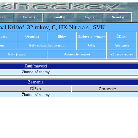
či
Cudzinci
Besiedka
Ligy
Novinky
al Krištof, 32 rokov, C, HK Nitra a.s., SVK
ápasy
Ocenenia
Bitky
Zmluvy a výmeny
Články
rom
Góly cudzím brankárom
Góly
Asistencie
Góly (repre)
Asistencie (repre)
Zápasy (repre)
Zaujímavosti
Žiadne záznamy
Zranenia
Dĺžka
Zranenie
Žiadne záznamy