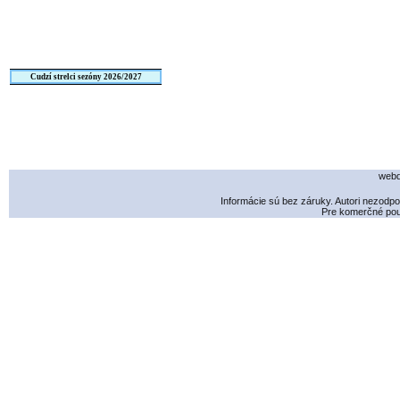
Cudzí strelci sezóny 2026/2027
webd
Informácie sú bez záruky. Autori nezodp
Pre komerčné použ