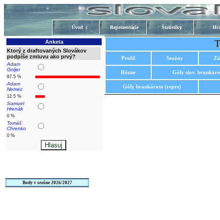
Úvod
Reprezentácie
Štatistiky
Hrá
T
Anketa
Ktorý z draftovaných Slovákov
podpíše zmluvu ako prvý?
Profil
Sezóny
Zá
Adam
Goljer
Rôzne
Góly slov. brankár
87.5 %
Adam
Góly brankárom (repre)
Nemec
12.5 %
Samuel
Hrenák
0 %
Tomáš
Chrenko
0 %
Body v sezóne 2026/2027