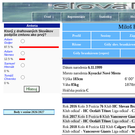
Úvod
Reprezentácie
Štatistiky
Hrá
Miloš 
Anketa
Ktorý z draftovaných Slovákov
podpíše zmluvu ako prvý?
Profil
Sezóny
Záp
Adam
Goljer
Rôzne
Góly slov. brankáro
87.5 %
Adam
Góly brankárom (repre)
Nemec
12.5 %
Samuel
Hrenák
Dátum narodenia
6.11.1999
0 %
Miesto narodenia
Kysucké Nové Mesto
Tomáš
Výška
183cm
6' 00"
Chrenko
0 %
Váha
85kg
187lb
Hráčska pozícia
C
Rok
2016
Kolo
3
Pozícia
76
Klub
HC Slovan Bra
Klub odkiaľ -
HC Oceláři Třinec
Liga odkiaľ -
C
Body v sezóne 2026/2027
Rok
2017
Kolo
1
Pozícia
6
Klub
Vancouver Gian
Klub odkiaľ -
HC Oceláři Třinec
Liga odkiaľ -
C
Rok
2018
Kolo
4
Pozícia
122
Klub
Calgary Flam
Klub odkiaľ -
Vancouver Giants
Liga odkiaľ -
W