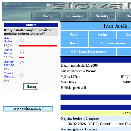
Úvod
Reprezentácie
Štatistiky
Hrá
Ivan Janák,
Anketa
Ktorý z draftovaných Slovákov
podpíše zmluvu ako prvý?
Profil
Sezóny
Záp
Adam
Goljer
Rôzne
Góly slov. brankáro
87.5 %
Adam
Góly brankárom (repre)
Nemec
12.5 %
Samuel
Hrenák
Dátum narodenia
8.1.2006
0 %
Miesto narodenia
Prešov
Tomáš
Výška
197cm
6' 46"
Chrenko
0 %
Váha
88kg
194lb
Hráčska pozícia
D
Body v sezóne 2026/2027
Sledo
Najviac bodov v 1 zápase
06.02.2026
NCDC, Grand Junction Riv
Najviac gólov v 1 zápase