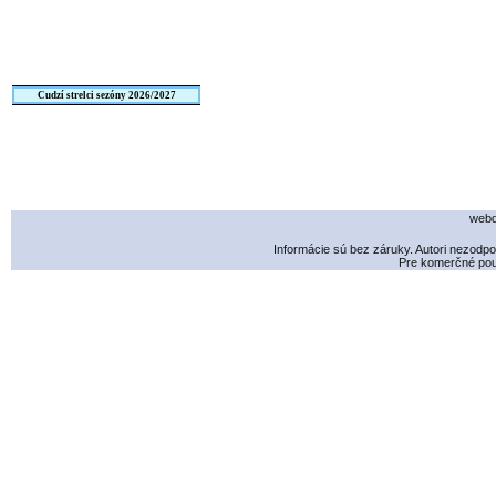
Cudzí strelci sezóny 2026/2027
webd
Informácie sú bez záruky. Autori nezodp
Pre komerčné použ