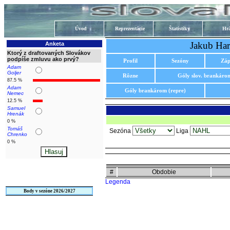
Úvod
Reprezentácie
Štatistiky
Hrá
Jakub Har
Anketa
Ktorý z draftovaných Slovákov
podpíše zmluvu ako prvý?
Profil
Sezóny
Záp
Adam
Goljer
Rôzne
Góly slov. brankáro
87.5 %
Adam
Góly brankárom (repre)
Nemec
12.5 %
Samuel
Hrenák
0 %
Tomáš
Sezóna
Liga
Chrenko
0 %
#
Obdobie
Legenda
Body v sezóne 2026/2027