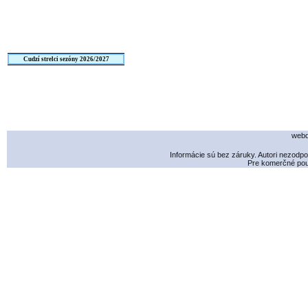
Cudzí strelci sezóny 2026/2027
webd
Informácie sú bez záruky. Autori nezodp
Pre komerčné použ