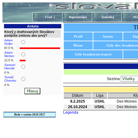
Úvod
Reprezentácie
Štatistiky
Hrá
T
Anketa
Ktorý z draftovaných Slovákov
podpíše zmluvu ako prvý?
Profil
Sezóny
Záp
Adam
Goljer
Rôzne
Góly slov. brankáro
87.5 %
Adam
Góly brankárom (repre)
Nemec
12.5 %
Samuel
Hrenák
0 %
Tomáš
Sezóna
Chrenko
0 %
Dátum
Liga
Kl
8.2.2025
USHL
Des Moines
26.10.2024
USHL
Des Moines
Legenda
Body v sezóne 2026/2027