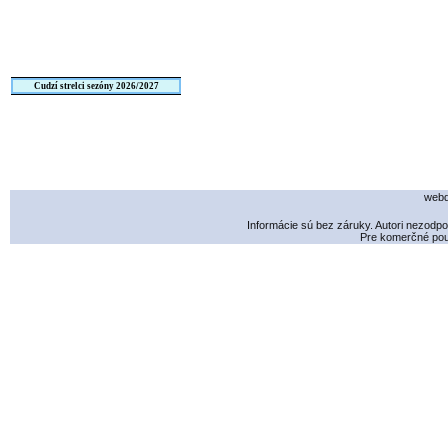
Cudzí strelci sezóny 2026/2027
webd
Informácie sú bez záruky. Autori nezodp
Pre komerčné použ