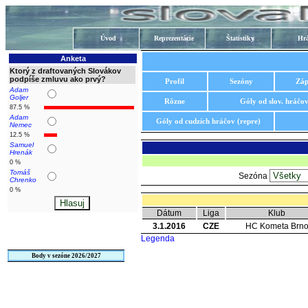
Úvod
Reprezentácie
Štatistiky
Hrá
Anketa
Ktorý z draftovaných Slovákov
podpíše zmluvu ako prvý?
Profil
Sezóny
Záp
Adam
Goljer
Rôzne
Góly od slov. hráčo
87.5 %
Adam
Góly od cudzích hráčov (repre)
Nemec
12.5 %
Samuel
Hrenák
0 %
Tomáš
Sezóna
Chrenko
0 %
Dátum
Liga
Klub
3.1.2016
CZE
HC Kometa Brn
Legenda
Body v sezóne 2026/2027