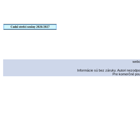
Cudzí strelci sezóny 2026/2027
webd
Informácie sú bez záruky. Autori nezodp
Pre komerčné použ