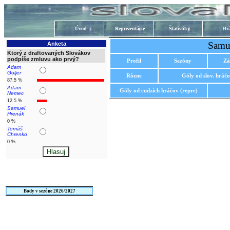
Úvod
Reprezentácie
Štatistiky
Hrá
Samue
Anketa
Ktorý z draftovaných Slovákov
podpíše zmluvu ako prvý?
Profil
Sezóny
Zá
Adam
Goljer
Rôzne
Góly od slov. hráč
87.5 %
Adam
Góly od cudzích hráčov (repre)
Nemec
12.5 %
Samuel
Hrenák
0 %
Tomáš
Chrenko
0 %
Body v sezóne 2026/2027