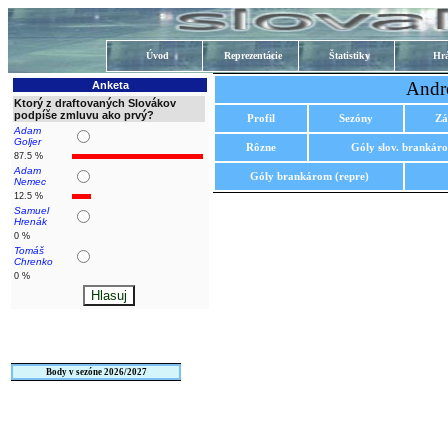
Úvod
Reprezentácie
Štatistiky
Hrá
Andre
Anketa
Ktorý z draftovaných Slovákov
podpíše zmluvu ako prvý?
Profil
Sezóny
Zá
Adam
Goljer
Rôzne
Góly slov. brankár
87.5 %
Adam
Góly brankárom (repre)
Nemec
12.5 %
Samuel
Hrenák
0 %
Tomáš
Chrenko
0 %
Body v sezóne 2026/2027