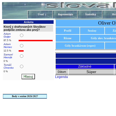
Úvod
Reprezentácie
Štatistiky
Hrá
Oliver O
Anketa
Ktorý z draftovaných Slovákov
podpíše zmluvu ako prvý?
Profil
Sezóny
Zá
Adam
Goljer
Rôzne
Góly slov. brankár
87.5 %
Adam
Góly brankárom (repre)
Nemec
12.5 %
Samuel
Hrenák
0 %
Tomáš
Základné
Chrenko
Súper
0 %
Dátum
Legenda
Body v sezóne 2026/2027