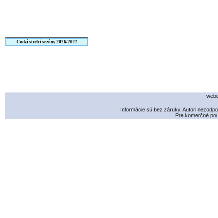
Cudzí strelci sezóny 2026/2027
webd
Informácie sú bez záruky. Autori nezodp
Pre komerčné použ