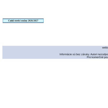
Cudzí strelci sezóny 2026/2027
webd
Informácie sú bez záruky. Autori nezodp
Pre komerčné použ