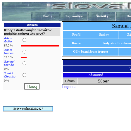
Úvod
Reprezentácie
Štatistiky
Hrá
Samuel 
Anketa
Ktorý z draftovaných Slovákov
podpíše zmluvu ako prvý?
Profil
Sezóny
Zá
Adam
Goljer
Rôzne
Góly slov. brankár
87.5 %
Adam
Góly brankárom (repre)
Nemec
12.5 %
Samuel
Hrenák
0 %
Tomáš
Základné
Chrenko
Súper
0 %
Dátum
Legenda
Body v sezóne 2026/2027