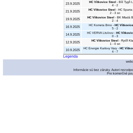
HC Vítkovice Steel
- Bílí Tygři 
23.9.2025
4 - 2
HC Vítkovice Steel
- HC Sparta
21.9.2025
2 - 3 sn
HC Vítkovice Steel
- BK Mladá B
19.9.2025
2 - 4
HC Kometa Brno -
HC Vítkovice
16.9.2025
5 - 2
HC VERVA Litvínov -
HC Vítkovic
14.9.2025
0 - 3
HC Vítkovice Steel
- Rytíři K
12.9.2025
1 - 0 sn
HC Energie Karlovy Vary -
HC Vítko
10.9.2025
4 - 7
Legenda
webd
Informácie sú bez záruky. Autori nezodp
Pre komerčné použ