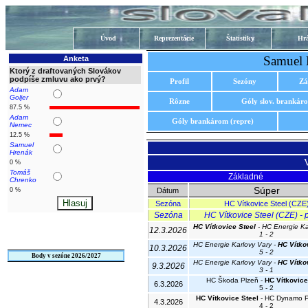
Úvod
Reprezentácie
Štatistiky
Hrá
Samuel 
Anketa
Ktorý z draftovaných Slovákov
podpíše zmluvu ako prvý?
Profil
Sezóny
Zá
Adam
Goljer
Rôzne
Góly slov. brankár
87.5 %
Adam
Góly brankárom (repre)
Nemec
12.5 %
Samuel
Hrenák
0 %
Tomáš
Základné
Chrenko
Súper
0 %
Dátum
Sezóna
HC Vítkovice Steel (CZE
Sezóna
HC Vítkovice Steel (CZE) - p
HC Vítkovice Steel
- HC Energie Ka
12.3.2026
1 - 2
HC Energie Karlovy Vary -
HC Vítko
10.3.2026
5 - 2
Body v sezóne 2026/2027
HC Energie Karlovy Vary -
HC Vítko
9.3.2026
3 - 1
HC Škoda Plzeň -
HC Vítkovice
6.3.2026
5 - 2
HC Vítkovice Steel
- HC Dynamo P
4.3.2026
4 - 2