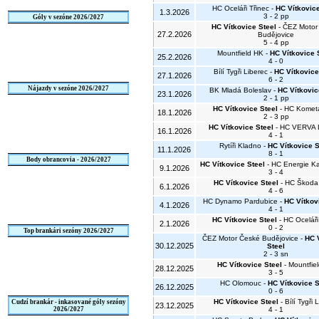
HC Oceláři Třinec -
HC Vítkovice
1.3.2026
3 - 2 pp
Góly v sezóne 2026/2027
HC Vítkovice Steel
- ČEZ Motor
27.2.2026
Budějovice
5 - 4 pp
Mountfield HK -
HC Vítkovice 
25.2.2026
4 - 0
Bílí Tygři Liberec -
HC Vítkovice
27.1.2026
6 - 2
Nájazdy v sezóne 2026/2027
BK Mladá Boleslav -
HC Vítkovic
23.1.2026
2 - 1 pp
HC Vítkovice Steel
- HC Komet
18.1.2026
2 - 3 pp
HC Vítkovice Steel
- HC VERVA L
16.1.2026
4 - 1
Rytíři Kladno -
HC Vítkovice S
11.1.2026
8 - 1
Body obrancovia - 2026/2027
HC Vítkovice Steel
- HC Energie Ka
9.1.2026
3 - 4
HC Vítkovice Steel
- HC Škoda
6.1.2026
4 - 6
HC Dynamo Pardubice -
HC Vítkov
4.1.2026
4 - 1
HC Vítkovice Steel
- HC Oceláři
2.1.2026
0 - 2
Top brankári sezóny 2026/2027
ČEZ Motor České Budějovice -
HC 
30.12.2025
Steel
2 - 3 sn
HC Vítkovice Steel
- Mountfie
28.12.2025
3 - 5
HC Olomouc -
HC Vítkovice S
26.12.2025
0 - 6
HC Vítkovice Steel
- Bílí Tygři 
Cudzí brankár - inkasované góly sezóny
23.12.2025
2026/2027
4 - 1