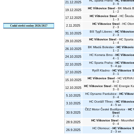
HC Sparta Praha -
HC Vítkovice
21.12.2025
3 - 6
HC Vítkovice Steel
- BK Mladá B
19.12.2025
1 - 2
HC Vítkovice Steel
- HC Škoda
17.12.2025
1 - 3
HC Vítkovice Steel
- HC Olo
2.11.2025
Cudzí strelci sezóny 2026/2027
2 - 3
Bílí Tygři Liberec -
HC Vítkovice
31.10.2025
2 - 3
HC Vítkovice Steel
- HC Sparta
29.10.2025
1 - 4
BK Mladá Boleslav -
HC Vítkovic
26.10.2025
1 - 2
HC Kometa Brno -
HC Vítkovice
24.10.2025
4 - 1
HC Sparta Praha -
HC Vítkovice
22.10.2025
5 - 4 pp
Rytíři Kladno -
HC Vítkovice S
17.10.2025
3 - 1
HC Vítkovice Steel
- HC VERVA L
15.10.2025
8 - 2
HC Vítkovice Steel
- HC Energie Ka
12.10.2025
3 - 0
HC Dynamo Pardubice -
HC Vítkov
5.10.2025
3 - 4
HC Oceláři Třinec -
HC Vítkovice
3.10.2025
4 - 5 sn
ČEZ Motor České Budějovice -
HC 
30.9.2025
Steel
2 - 1
HC Vítkovice Steel
- Mountfie
28.9.2025
0 - 4
HC Olomouc -
HC Vítkovice S
26.9.2025
2 - 3 sn