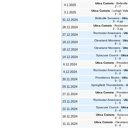
Utica Comets
- Bellevill
4.1.2025
2 - 7
Utica Comets
- Lehigh Val
3.1.2025
2 - 4
Belleville Senators -
Uti
31.12.2024
3 - 4 pp
Utica Comets
- Rochester
28.12.2024
2 - 3 pp
Rochester Americans -
Ut
27.12.2024
6 - 3
Cleveland Monsters -
Uti
19.12.2024
6 - 1
Cleveland Monsters -
Uti
18.12.2024
2 - 3
Syracuse Crunch -
Utic
14.12.2024
1 - 0
Utica Comets
- Providen
6.12.2024
2 - 3
Rochester Americans -
Ut
4.12.2024
3 - 2
Providence Bruins -
Uti
30.11.2024
0 - 3
Springfield Thunderbirds -
U
29.11.2024
2 - 3
Utica Comets
- Providen
27.11.2024
5 - 3
Rochester Americans -
Ut
23.11.2024
1 - 5
Syracuse Crunch -
Utic
22.11.2024
3 - 4
Utica Comets
- Syracus
16.11.2024
0 - 2
Utica Comets
- Clevelan
11.11.2024
0 - 4