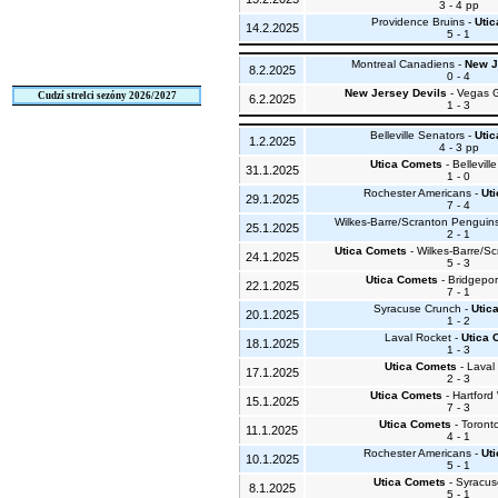
3 - 4 pp
Providence Bruins -
Uti
14.2.2025
5 - 1
Montreal Canadiens -
New J
8.2.2025
0 - 4
New Jersey Devils
- Vegas 
Cudzí strelci sezóny 2026/2027
6.2.2025
1 - 3
Belleville Senators -
Uti
1.2.2025
4 - 3 pp
Utica Comets
- Bellevill
31.1.2025
1 - 0
Rochester Americans -
Ut
29.1.2025
7 - 4
Wilkes-Barre/Scranton Penguin
25.1.2025
2 - 1
Utica Comets
- Wilkes-Barre/S
24.1.2025
5 - 3
Utica Comets
- Bridgepor
22.1.2025
7 - 1
Syracuse Crunch -
Utic
20.1.2025
1 - 2
Laval Rocket -
Utica 
18.1.2025
1 - 3
Utica Comets
- Laval
17.1.2025
2 - 3
Utica Comets
- Hartford
15.1.2025
7 - 3
Utica Comets
- Toronto
11.1.2025
4 - 1
Rochester Americans -
Ut
10.1.2025
5 - 1
Utica Comets
- Syracus
8.1.2025
5 - 1