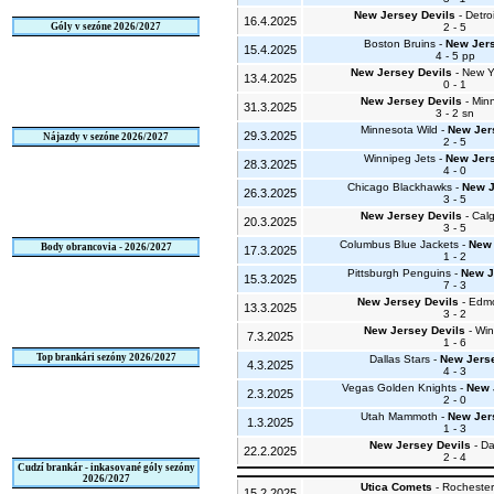
New Jersey Devils
- Detro
16.4.2025
Góly v sezóne 2026/2027
2 - 5
Boston Bruins -
New Jers
15.4.2025
4 - 5 pp
New Jersey Devils
- New Y
13.4.2025
0 - 1
New Jersey Devils
- Min
31.3.2025
3 - 2 sn
Minnesota Wild -
New Jer
29.3.2025
Nájazdy v sezóne 2026/2027
2 - 5
Winnipeg Jets -
New Jers
28.3.2025
4 - 0
Chicago Blackhawks -
New J
26.3.2025
3 - 5
New Jersey Devils
- Cal
20.3.2025
3 - 5
Columbus Blue Jackets -
New 
Body obrancovia - 2026/2027
17.3.2025
1 - 2
Pittsburgh Penguins -
New J
15.3.2025
7 - 3
New Jersey Devils
- Edmo
13.3.2025
3 - 2
New Jersey Devils
- Win
7.3.2025
1 - 6
Top brankári sezóny 2026/2027
Dallas Stars -
New Jerse
4.3.2025
4 - 3
Vegas Golden Knights -
New 
2.3.2025
2 - 0
Utah Mammoth -
New Jer
1.3.2025
1 - 3
New Jersey Devils
- Da
22.2.2025
2 - 4
Cudzí brankár - inkasované góly sezóny
2026/2027
Utica Comets
- Rochester
15.2.2025