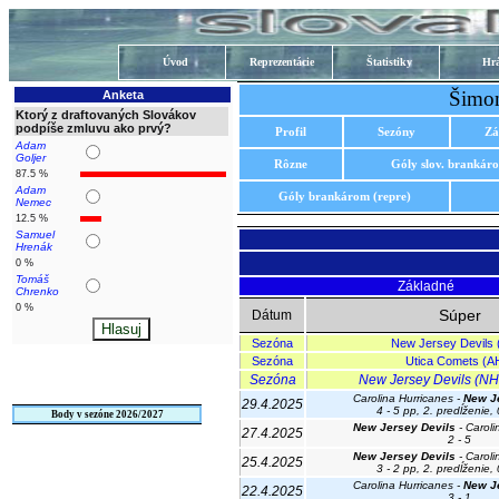
Úvod
Reprezentácie
Štatistiky
Hrá
Šimon
Anketa
Ktorý z draftovaných Slovákov
podpíše zmluvu ako prvý?
Profil
Sezóny
Zá
Adam
Goljer
Rôzne
Góly slov. brankár
87.5 %
Adam
Góly brankárom (repre)
Nemec
12.5 %
Samuel
Hrenák
0 %
Tomáš
Základné
Chrenko
0 %
Súper
Dátum
Sezóna
New Jersey Devils
Sezóna
Utica Comets (A
Sezóna
New Jersey Devils (NHL
Carolina Hurricanes -
New J
29.4.2025
4 - 5 pp, 2. predĺženie,
Body v sezóne 2026/2027
New Jersey Devils
- Caroli
27.4.2025
2 - 5
New Jersey Devils
- Caroli
25.4.2025
3 - 2 pp, 2. predĺženie,
Carolina Hurricanes -
New J
22.4.2025
3 - 1