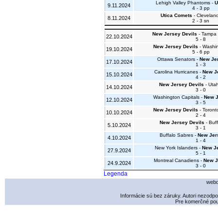
Lehigh Valley Phantoms -
U
9.11.2024
4 - 3 pp
Utica Comets
- Clevelan
8.11.2024
2 - 3 sn
New Jersey Devils
- Tampa 
22.10.2024
5 - 8
New Jersey Devils
- Washin
19.10.2024
5 - 6 pp
Ottawa Senators -
New Jer
17.10.2024
1 - 3
Carolina Hurricanes -
New J
15.10.2024
4 - 2
New Jersey Devils
- Uta
14.10.2024
3 - 0
Washington Capitals -
New J
12.10.2024
3 - 5
New Jersey Devils
- Toront
10.10.2024
2 - 4
New Jersey Devils
- Buf
5.10.2024
3 - 1
Buffalo Sabres -
New Jer
4.10.2024
1 - 4
New York Islanders -
New Je
27.9.2024
5 - 1
Montreal Canadiens -
New J
24.9.2024
3 - 0
Legenda
webd
Informácie sú bez záruky. Autori nezodp
Pre komerčné použ