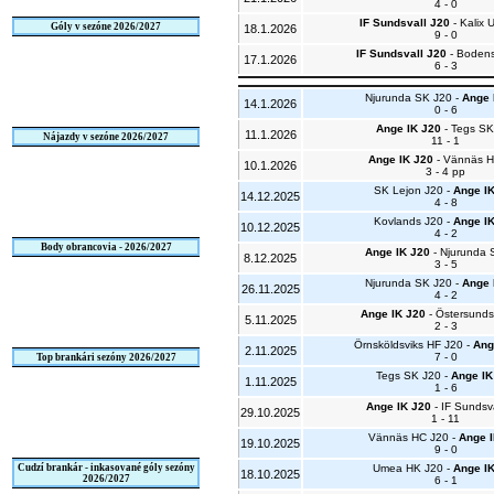
4 - 0
IF Sundsvall J20
- Kalix 
Góly v sezóne 2026/2027
18.1.2026
9 - 0
IF Sundsvall J20
- Bodens
17.1.2026
6 - 3
Njurunda SK J20 -
Ange 
14.1.2026
0 - 6
Ange IK J20
- Tegs SK
11.1.2026
Nájazdy v sezóne 2026/2027
11 - 1
Ange IK J20
- Vännäs H
10.1.2026
3 - 4 pp
SK Lejon J20 -
Ange I
14.12.2025
4 - 8
Kovlands J20 -
Ange I
10.12.2025
4 - 2
Body obrancovia - 2026/2027
Ange IK J20
- Njurunda 
8.12.2025
3 - 5
Njurunda SK J20 -
Ange 
26.11.2025
4 - 2
Ange IK J20
- Östersunds
5.11.2025
2 - 3
Örnsköldsviks HF J20 -
Ang
2.11.2025
7 - 0
Top brankári sezóny 2026/2027
Tegs SK J20 -
Ange IK
1.11.2025
1 - 6
Ange IK J20
- IF Sundsva
29.10.2025
1 - 11
Vännäs HC J20 -
Ange I
19.10.2025
9 - 0
Cudzí brankár - inkasované góly sezóny
Umea HK J20 -
Ange I
18.10.2025
2026/2027
6 - 1