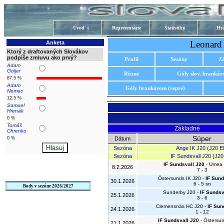
Úvod
Reprezentácie
Štatistiky
Hrá
Leonard 
Anketa
Ktorý z draftovaných Slovákov
podpíše zmluvu ako prvý?
Profil
Sezóny
Z
Adam
Goljer
Rôzne
Góly slov. branká
87.5 %
Adam
Góly brankárom (repre)
Nemec
12.5 %
Samuel
Hrenák
0 %
Tomáš
Základné
Chrenko
Súper
0 %
Dátum
Sezóna
Ange IK J20 (J20 Eli
Sezóna
IF Sundsvall J20 (J20 
IF Sundsvall J20
- Umea 
8.2.2026
7 - 3
Östersunds IK J20 -
IF Sund
30.1.2026
6 - 5 sn
Body v sezóne 2026/2027
Sunderby J20 -
IF Sundsv
25.1.2026
3 - 6
Clemensnäs HC J20 -
IF Sun
24.1.2026
1 - 12
IF Sundsvall J20
- Östersun
21.1.2026