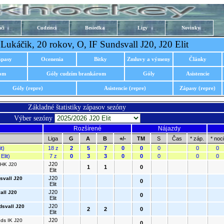
či
Cudzinci
Besiedka
Ligy
Novinky
Lukáčik, 20 rokov, O, IF Sundsvall J20, J20 Elit
ápasy
Ocenenia
Bitky
Zmluvy a výmeny
Články
rom
Góly cudzím brankárom
Góly
Asistencie
Góly (repre)
Asistencie (repre)
Zápasy (repre)
Základné štatistiky zápasov sezóny
Výber sezóny
Rozšírené
Nájazdy
Liga
G
A
B
+/-
TM
S
Čas
* záp.
* noci
t)
18 z
2
5
7
0
0
0
0
0
Elit)
7 z
0
3
3
0
0
0
0
0
J20
HK J20
1
1
0
Elit
J20
svall J20
0
Elit
J20
all J20
0
Elit
J20
dsvall J20
2
2
0
Elit
J20
ds IK J20
0