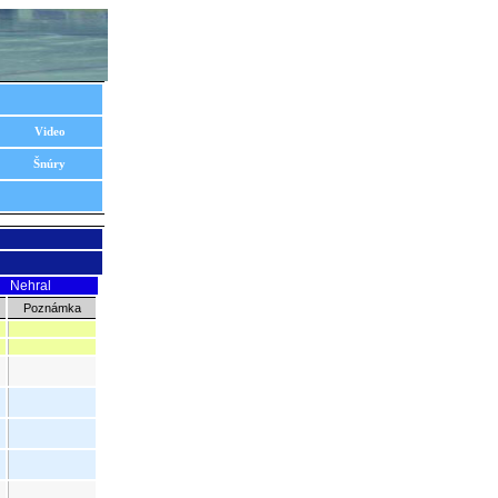
Video
Šnúry
Nehral
Poznámka