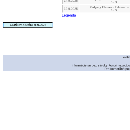
14.9.2025
5 - 3
Calgary Flames
- Edmonton 
12.9.2025
6 - 5
Legenda
Cudzí strelci sezóny 2026/2027
webd
Informácie sú bez záruky. Autori nezodp
Pre komerčné použ