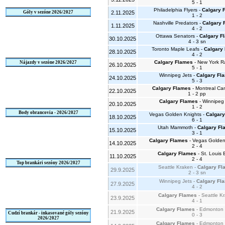
5 - 1
Philadelphia Flyers -
Calgary 
Góly v sezóne 2026/2027
2.11.2025
1 - 2
Nashville Predators -
Calgary 
1.11.2025
4 - 2
Ottawa Senators -
Calgary F
30.10.2025
4 - 3 sn
Toronto Maple Leafs -
Calgary
28.10.2025
4 - 2
Calgary Flames
- New York R
Nájazdy v sezóne 2026/2027
26.10.2025
5 - 1
Winnipeg Jets -
Calgary Fl
24.10.2025
5 - 3
Calgary Flames
- Montreal Ca
22.10.2025
1 - 2 pp
Calgary Flames
- Winnipeg 
20.10.2025
1 - 2
Body obrancovia - 2026/2027
Vegas Golden Knights -
Calgar
18.10.2025
6 - 1
Utah Mammoth -
Calgary Fl
15.10.2025
3 - 1
Calgary Flames
- Vegas Golden
14.10.2025
2 - 4
Calgary Flames
- St. Louis 
11.10.2025
2 - 4
Top brankári sezóny 2026/2027
Seattle Kraken -
Calgary Fl
29.9.2025
2 - 3 sn
Winnipeg Jets -
Calgary Fl
27.9.2025
4 - 2
Calgary Flames
- Seattle K
23.9.2025
4 - 1
Calgary Flames
- Edmonton 
21.9.2025
Cudzí brankár - inkasované góly sezóny
0 - 3
2026/2027
Calgary Flames
- Edmonton 