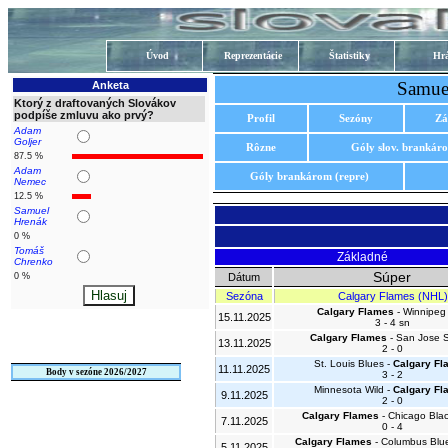
Úvod
Reprezentácie
Štatistiky
Hrá
Samue
Anketa
Ktorý z draftovaných Slovákov
podpíše zmluvu ako prvý?
Profil
Sezóny
Zá
Adam
Goljer
Rôzne
Góly slov. brankár
87.5 %
Adam
Góly brankárom (repre)
Nemec
12.5 %
Samuel
Hrenák
0 %
Tomáš
Základné
Chrenko
Súper
0 %
Dátum
Sezóna
Calgary Flames (NHL)
Calgary Flames
- Winnipeg 
15.11.2025
3 - 4 sn
Calgary Flames
- San Jose 
13.11.2025
2 - 0
St. Louis Blues -
Calgary Fl
11.11.2025
Body v sezóne 2026/2027
3 - 2
Minnesota Wild -
Calgary Fl
9.11.2025
2 - 0
Calgary Flames
- Chicago Bla
7.11.2025
0 - 4
Calgary Flames
- Columbus Blu
5.11.2025