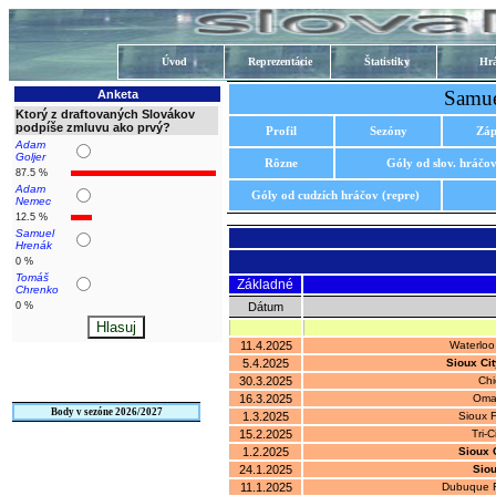
Úvod
Reprezentácie
Štatistiky
Hrá
Samue
Anketa
Ktorý z draftovaných Slovákov
podpíše zmluvu ako prvý?
Profil
Sezóny
Záp
Adam
Goljer
Rôzne
Góly od slov. hráčo
87.5 %
Adam
Góly od cudzích hráčov (repre)
Nemec
12.5 %
Samuel
Hrenák
0 %
Tomáš
Základné
Chrenko
0 %
Dátum
11.4.2025
Waterloo
5.4.2025
Sioux Ci
30.3.2025
Chi
16.3.2025
Oma
Body v sezóne 2026/2027
1.3.2025
Sioux 
15.2.2025
Tri-C
1.2.2025
Sioux 
24.1.2025
Siou
11.1.2025
Dubuque F