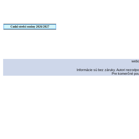
Cudzí strelci sezóny 2026/2027
webd
Informácie sú bez záruky. Autori nezodp
Pre komerčné použ