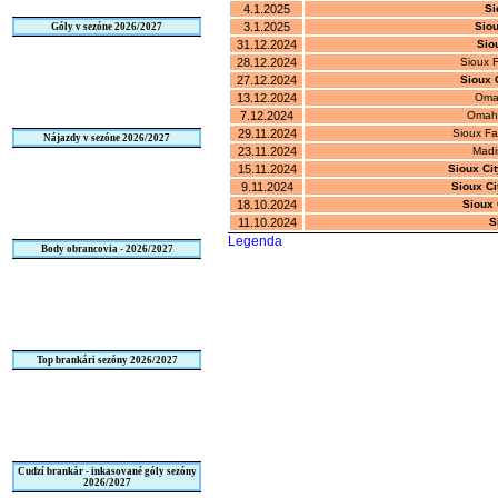
4.1.2025
Si
3.1.2025
Siou
Góly v sezóne 2026/2027
31.12.2024
Sio
28.12.2024
Sioux 
27.12.2024
Sioux 
13.12.2024
Oma
7.12.2024
Omaha
29.11.2024
Sioux Fa
Nájazdy v sezóne 2026/2027
23.11.2024
Madi
15.11.2024
Sioux Ci
9.11.2024
Sioux Ci
18.10.2024
Sioux 
11.10.2024
S
Legenda
Body obrancovia - 2026/2027
Top brankári sezóny 2026/2027
Cudzí brankár - inkasované góly sezóny
2026/2027