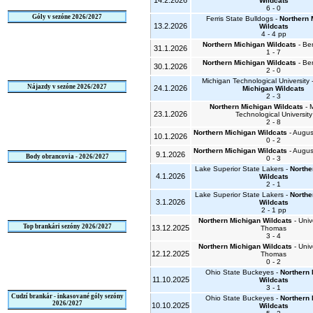
14.2.2026
Wildcats
6 - 0
Góly v sezóne 2026/2027
Ferris State Bulldogs -
Northern 
13.2.2026
Wildcats
4 - 4 pp
Northern Michigan Wildcats
- Bem
31.1.2026
1 - 7
Northern Michigan Wildcats
- Bem
30.1.2026
2 - 0
Michigan Technological University 
Nájazdy v sezóne 2026/2027
24.1.2026
Michigan Wildcats
2 - 3
Northern Michigan Wildcats
- 
23.1.2026
Technological University
2 - 8
Northern Michigan Wildcats
- Augus
10.1.2026
0 - 2
Northern Michigan Wildcats
- Augus
9.1.2026
Body obrancovia - 2026/2027
0 - 3
Lake Superior State Lakers -
Northe
4.1.2026
Wildcats
2 - 1
Lake Superior State Lakers -
Northe
3.1.2026
Wildcats
2 - 1 pp
Northern Michigan Wildcats
- Unive
Top brankári sezóny 2026/2027
13.12.2025
Thomas
3 - 4
Northern Michigan Wildcats
- Unive
12.12.2025
Thomas
0 - 2
Ohio State Buckeyes -
Northern 
11.10.2025
Wildcats
3 - 1
Cudzí brankár - inkasované góly sezóny
Ohio State Buckeyes -
Northern 
2026/2027
10.10.2025
Wildcats