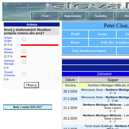
Úvod
Reprezentácie
Štatistiky
Hrá
Peter Císa
Anketa
Ktorý z draftovaných Slovákov
podpíše zmluvu ako prvý?
Profil
Sezóny
Zá
Adam
Goljer
Rôzne
Góly slov. brankár
87.5 %
Adam
Góly brankárom (repre)
Nemec
12.5 %
Samuel
Hrenák
0 %
Tomáš
Základné
Chrenko
Súper
0 %
Dátum
Sezóna
Northern Michigan Wildcats 
Minnesota State -
Northern Michig
28.2.2026
3 - 0
Minnesota State -
Northern Michig
27.2.2026
2 - 2 pp
Northern Michigan Wildcats
- Lak
Body v sezóne 2026/2027
21.2.2026
State Lakers
2 - 5
Northern Michigan Wildcats
- Lak
20.2.2026
State Lakers
5 - 7
Ferris State Bulldogs -
Northern 