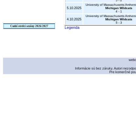
5 - 2
University of Massachusetts Amhers
5.10.2025
Michigan Wildcats
4 - 1
University of Massachusetts Amhers
4.10.2025
Michigan Wildcats
5 - 3
Cudzí strelci sezóny 2026/2027
Legenda
webd
Informácie sú bez záruky. Autori nezodp
Pre komerčné použ