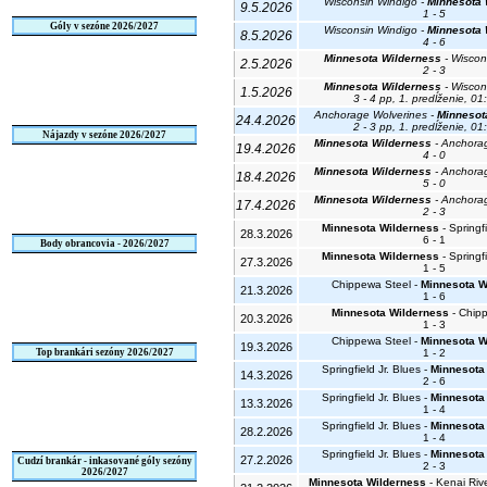
Wisconsin Windigo -
Minnesota 
9.5.2026
1 - 5
Góly v sezóne 2026/2027
Wisconsin Windigo -
Minnesota 
8.5.2026
4 - 6
Minnesota Wilderness
- Wiscon
2.5.2026
2 - 3
Minnesota Wilderness
- Wiscon
1.5.2026
3 - 4 pp, 1. predĺženie, 01
Anchorage Wolverines -
Minnesot
24.4.2026
2 - 3 pp, 1. predĺženie, 01
Nájazdy v sezóne 2026/2027
Minnesota Wilderness
- Anchora
19.4.2026
4 - 0
Minnesota Wilderness
- Anchora
18.4.2026
5 - 0
Minnesota Wilderness
- Anchora
17.4.2026
2 - 3
Minnesota Wilderness
- Springfi
28.3.2026
6 - 1
Body obrancovia - 2026/2027
Minnesota Wilderness
- Springfi
27.3.2026
1 - 5
Chippewa Steel -
Minnesota W
21.3.2026
1 - 6
Minnesota Wilderness
- Chip
20.3.2026
1 - 3
Chippewa Steel -
Minnesota W
19.3.2026
Top brankári sezóny 2026/2027
1 - 2
Springfield Jr. Blues -
Minnesota
14.3.2026
2 - 6
Springfield Jr. Blues -
Minnesota
13.3.2026
1 - 4
Springfield Jr. Blues -
Minnesota
28.2.2026
1 - 4
Springfield Jr. Blues -
Minnesota
27.2.2026
Cudzí brankár - inkasované góly sezóny
2 - 3
2026/2027
Minnesota Wilderness
- Kenai Riv