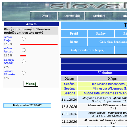
Úvod
Reprezentácie
Štatistiky
Hrá
T
Anketa
Ktorý z draftovaných Slovákov
podpíše zmluvu ako prvý?
Profil
Sezóny
Zá
Adam
Goljer
Rôzne
Góly slov. brankár
87.5 %
Adam
Góly brankárom (repre)
Nemec
12.5 %
Samuel
Hrenák
0 %
Tomáš
Základné
Chrenko
Súper
0 %
Dátum
Sezóna
Des Moines Buccaneers 
Sezóna
Minnesota Wilderness (
Sezóna
Minnesota Wilderness (NAHL
Maryland Black Bears -
Minnesot
19.5.2026
3 - 2 pp, 1. predĺženie, 01
Minnesota Wilderness
- Aust
Body v sezóne 2026/2027
16.5.2026
7 - 3
Austin Bruins -
Minnesota Wi
15.5.2026
3 - 4 pp, 1. predĺženie, 01
Minnesota Wilderness
- Wiscon
11.5.2026
3 - 0