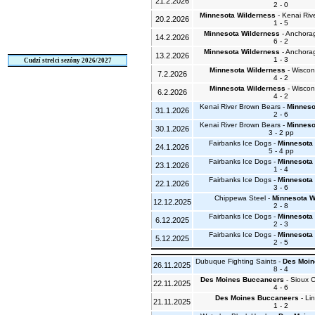
21.2.2026
2 - 0
Minnesota Wilderness
- Kenai Riv
20.2.2026
1 - 5
Minnesota Wilderness
- Anchora
14.2.2026
6 - 2
Minnesota Wilderness
- Anchora
13.2.2026
1 - 3
Cudzí strelci sezóny 2026/2027
Minnesota Wilderness
- Wiscon
7.2.2026
4 - 2
Minnesota Wilderness
- Wiscon
6.2.2026
4 - 2
Kenai River Brown Bears -
Minneso
31.1.2026
2 - 6
Kenai River Brown Bears -
Minneso
30.1.2026
3 - 2 pp
Fairbanks Ice Dogs -
Minnesota
24.1.2026
5 - 4 pp
Fairbanks Ice Dogs -
Minnesota
23.1.2026
1 - 4
Fairbanks Ice Dogs -
Minnesota
22.1.2026
3 - 6
Chippewa Steel -
Minnesota W
12.12.2025
2 - 8
Fairbanks Ice Dogs -
Minnesota
6.12.2025
2 - 3
Fairbanks Ice Dogs -
Minnesota
5.12.2025
2 - 5
Dubuque Fighting Saints -
Des Moin
26.11.2025
8 - 4
Des Moines Buccaneers
- Sioux C
22.11.2025
4 - 6
Des Moines Buccaneers
- Lin
21.11.2025
1 - 2