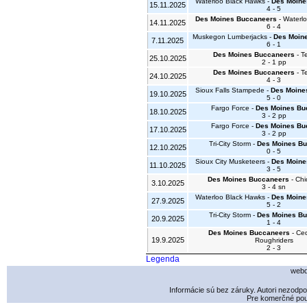
Waterloo Black Hawks -
Des Moine
15.11.2025
4 - 5
Des Moines Buccaneers
- Waterl
14.11.2025
6 - 4
Muskegon Lumberjacks -
Des Moin
7.11.2025
6 - 1
Des Moines Buccaneers
- T
25.10.2025
2 - 1 pp
Des Moines Buccaneers
- T
24.10.2025
4 - 3
Sioux Falls Stampede -
Des Moine
19.10.2025
5 - 0
Fargo Force -
Des Moines Bu
18.10.2025
3 - 2 pp
Fargo Force -
Des Moines Bu
17.10.2025
3 - 2 pp
Tri-City Storm -
Des Moines B
12.10.2025
0 - 5
Sioux City Musketeers -
Des Moine
11.10.2025
3 - 5
Des Moines Buccaneers
- Chi
3.10.2025
3 - 4 sn
Waterloo Black Hawks -
Des Moine
27.9.2025
5 - 2
Tri-City Storm -
Des Moines B
20.9.2025
1 - 4
Des Moines Buccaneers
- Ce
19.9.2025
Roughriders
2 - 3
Legenda
webd
Informácie sú bez záruky. Autori nezodp
Pre komerčné použ