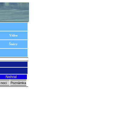
Video
Šnúry
Nehral
 noci
Poznámka