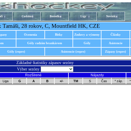
či
Cudzinci
Besiedka
Ligy
Novinky
x Tamáši, 28 rokov, C, Mountfield HK, CZE
ápasy
Ocenenia
Bitky
Zmluvy a výmeny
Články
rom
Góly cudzím brankárom
Góly
Asistencie
Góly (repre)
Asistencie (repre)
Zápasy (repre)
Základné štatistiky zápasov sezóny
Výber sezóny
Rozšírené
Nájazdy
Liga
G
A
B
+/-
TM
S
Čas
* záp.
*