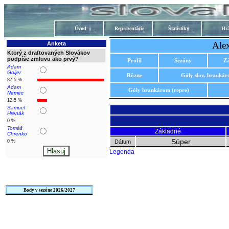
Úvod
Reprezentácie
Štatistiky
Hrá
Ale
Anketa
Ktorý z draftovaných Slovákov
podpíše zmluvu ako prvý?
Profil
Sezóny
Z
Adam
Goljer
Rôzne
Góly slov. branká
87.5 %
Adam
Góly brankárom (repre)
Nemec
12.5 %
Samuel
Hrenák
0 %
Tomáš
Základné
Chrenko
Súper
0 %
Dátum
Legenda
Body v sezóne 2026/2027