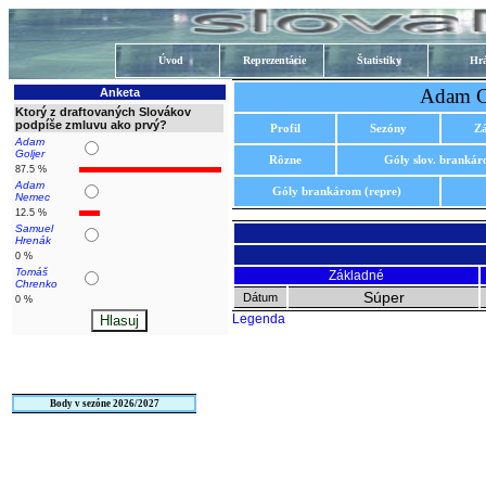
Úvod
Reprezentácie
Štatistiky
Hrá
Adam Ce
Anketa
Ktorý z draftovaných Slovákov
podpíše zmluvu ako prvý?
Profil
Sezóny
Z
Adam
Goljer
Rôzne
Góly slov. branká
87.5 %
Adam
Góly brankárom (repre)
Nemec
12.5 %
Samuel
Hrenák
0 %
Tomáš
Základné
Chrenko
Súper
Dátum
0 %
Legenda
Body v sezóne 2026/2027