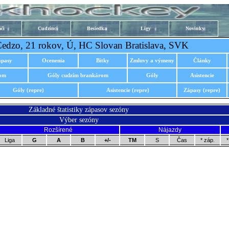
či
Cudzinci
Besiedka
Ligy
Novinky
dzo, 21 rokov, Ú, HC Slovan Bratislava, SVK
ápasy
Ocenenia
Bitky
Zmluvy a výmeny
Články
rom
Góly cudzím brankárom
Góly
Asistencie
Góly (repre)
Asistencie (repre)
Zápasy (repre)
Základné štatistiky zápasov sezóny
Výber sezóny
Rozšírené
Nájazdy
Liga
G
A
B
+/-
TM
S
Čas
* záp.
*