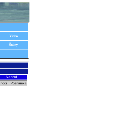
Video
Šnúry
Nehral
 noci
Poznámka