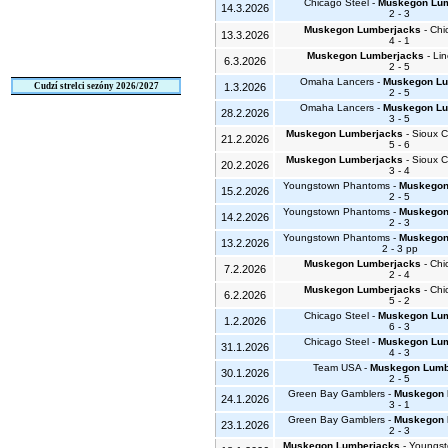
Chicago Steel -
Muskegon Lu
14.3.2026
2 - 3
Muskegon Lumberjacks
- Chi
13.3.2026
4 - 1
Muskegon Lumberjacks
- Lin
6.3.2026
2 - 5
Omaha Lancers -
Muskegon Lu
Cudzí strelci sezóny 2026/2027
1.3.2026
2 - 5
Omaha Lancers -
Muskegon Lu
28.2.2026
3 - 5
Muskegon Lumberjacks
- Sioux C
21.2.2026
5 - 6
Muskegon Lumberjacks
- Sioux C
20.2.2026
3 - 4
Youngstown Phantoms -
Muskegon
15.2.2026
2 - 5
Youngstown Phantoms -
Muskegon
14.2.2026
2 - 3
Youngstown Phantoms -
Muskegon
13.2.2026
2 - 3 pp
Muskegon Lumberjacks
- Chi
7.2.2026
2 - 4
Muskegon Lumberjacks
- Chi
6.2.2026
5 - 2
Chicago Steel -
Muskegon Lu
1.2.2026
6 - 3
Chicago Steel -
Muskegon Lu
31.1.2026
4 - 3
Team USA -
Muskegon Lumb
30.1.2026
2 - 5
Green Bay Gamblers -
Muskegon 
24.1.2026
3 - 1
Green Bay Gamblers -
Muskegon 
23.1.2026
2 - 3
Muskegon Lumberjacks
- Youngs