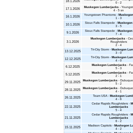
18.1.2026
0 - 2
Muskegon Lumberjacks
- Youngs
17.1.2026
4 - 5 sn
Youngstown Phantoms -
Muskegon
16.1.2026
1 - 3
Sioux Falls Stampede -
Muskegon
10.1.2026
3 - 5
Sioux Falls Stampede -
Muskegon
9.1.2026
7 - 4
Muskegon Lumberjacks
- Ced
3.1.2026
Roughriders
2 - 4
Tri-City Storm -
Muskegon Lum
13.12.2025
3 - 0
Tri-City Storm -
Muskegon Lum
12.12.2025
4 - 0
Muskegon Lumberjacks
- Fa
6.12.2025
5 - 3
Muskegon Lumberjacks
- Fa
5.12.2025
2 - 1
Muskegon Lumberjacks
- Dubuque 
29.11.2025
5 - 2
Muskegon Lumberjacks
- Dubuque 
28.11.2025
4 - 1
Team USA -
Muskegon Lumb
26.11.2025
4 - 6
Cedar Rapids Roughriders -
M
22.11.2025
Lumberjacks
5 - 4
Cedar Rapids Roughriders -
M
21.11.2025
Lumberjacks
6 - 2
Madison Capitols -
Muskegon L
15.11.2025
4 - 2