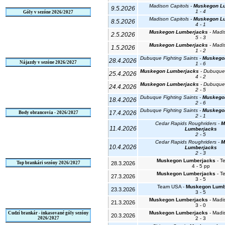
Madison Capitols -
Muskegon L
9.5.2026
1 - 4
Góly v sezóne 2026/2027
Madison Capitols -
Muskegon L
8.5.2026
4 - 1
Muskegon Lumberjacks
- Madi
2.5.2026
5 - 3
Muskegon Lumberjacks
- Madi
1.5.2026
1 - 2
Dubuque Fighting Saints -
Muskego
28.4.2026
Nájazdy v sezóne 2026/2027
1 - 6
Muskegon Lumberjacks
- Dubuque 
25.4.2026
4 - 2
Muskegon Lumberjacks
- Dubuque 
24.4.2026
2 - 5
Dubuque Fighting Saints -
Muskego
18.4.2026
2 - 6
Dubuque Fighting Saints -
Muskego
17.4.2026
Body obrancovia - 2026/2027
2 - 1
Cedar Rapids Roughriders -
M
11.4.2026
Lumberjacks
2 - 5
Cedar Rapids Roughriders -
M
10.4.2026
Lumberjacks
2 - 3
Muskegon Lumberjacks
- T
Top brankári sezóny 2026/2027
28.3.2026
4 - 5 pp
Muskegon Lumberjacks
- T
27.3.2026
3 - 5
Team USA -
Muskegon Lumb
23.3.2026
3 - 5
Muskegon Lumberjacks
- Madi
21.3.2026
3 - 0
Muskegon Lumberjacks
- Madi
Cudzí brankár - inkasované góly sezóny
20.3.2026
2026/2027
2 - 3