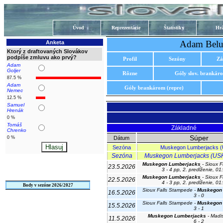
Úvod
Reprezentácie
Štatistiky
Hrá
Adam Belu
Anketa
Ktorý z draftovaných Slovákov
podpíše zmluvu ako prvý?
Profil
Sezóny
Zá
Adam
Goljer
Rôzne
Góly slov. brankár
87.5 %
Adam
Góly brankárom (repre)
Nemec
12.5 %
Samuel
Hrenák
0 %
Tomáš
Základné
Chrenko
Súper
0 %
Dátum
Sezóna
Muskegon Lumberjacks 
Sezóna
Muskegon Lumberjacks (USHL
Muskegon Lumberjacks
- Sioux F
23.5.2026
3 - 4 pp, 2. predĺženie, 01
Muskegon Lumberjacks
- Sioux F
22.5.2026
4 - 3 pp, 2. predĺženie, 01
Body v sezóne 2026/2027
Sioux Falls Stampede -
Muskegon
16.5.2026
3 - 0
Sioux Falls Stampede -
Muskegon
15.5.2026
3 - 1
Muskegon Lumberjacks
- Madi
11.5.2026
6 - 2