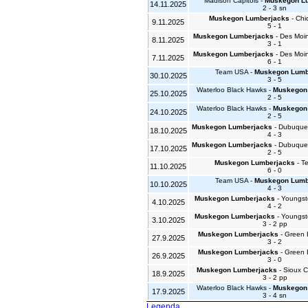
Madison Capitols -
Muskegon L
14.11.2025
2 - 3 sn
Muskegon Lumberjacks
- Chi
9.11.2025
5 - 1
Muskegon Lumberjacks
- Des Moi
8.11.2025
3 - 1
Muskegon Lumberjacks
- Des Moi
7.11.2025
6 - 1
Team USA -
Muskegon Lumb
30.10.2025
3 - 5
Waterloo Black Hawks -
Muskegon
25.10.2025
2 - 5
Waterloo Black Hawks -
Muskegon
24.10.2025
2 - 5
Muskegon Lumberjacks
- Dubuque 
18.10.2025
4 - 3
Muskegon Lumberjacks
- Dubuque 
17.10.2025
2 - 5
Muskegon Lumberjacks
- T
11.10.2025
6 - 0
Team USA -
Muskegon Lumb
10.10.2025
4 - 3
Muskegon Lumberjacks
- Youngs
4.10.2025
4 - 2
Muskegon Lumberjacks
- Youngs
3.10.2025
3 - 2 pp
Muskegon Lumberjacks
- Green 
27.9.2025
3 - 2
Muskegon Lumberjacks
- Green 
26.9.2025
3 - 0
Muskegon Lumberjacks
- Sioux C
18.9.2025
3 - 2 pp
Waterloo Black Hawks -
Muskegon
17.9.2025
3 - 4 sn
Legenda