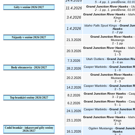
14.4.2026
5 - 4 pp, 1. predĺženie, 01:0
Grand Junction River Hawks
- Ut
Góly v sezóne 2026/2027
11.4.2026
2 - 1 pp, 1. predĺženie, 01:0
Grand Junction River Hawks
- Idah
3.4.2026
Kings
3 - 2
Idaho Falls Spud Kings -
Grand Jun
1.4.2026
Hawks
1 - 2 pp
Grand Junction River Hawks
-
Nájazdy v sezóne 2026/2027
21.3.2026
Mustangs
2 - 1 pp
Grand Junction River Hawks
- Idah
20.3.2026
Kings
1 - 5
Utah Outliers -
Grand Junction Ri
7.3.2026
3 - 4 sn
Casper Warbirds -
Grand Junction 
Body obrancovia - 2026/2027
28.2.2026
1 - 0
Grand Junction River Hawks
-
20.2.2026
Mustangs
2 - 3
Casper Warbirds -
Grand Junction 
14.2.2026
2 - 5
Grand Junction River Hawks
- Casp
8.2.2026
3 - 2 pp
Top brankári sezóny 2026/2027
Grand Junction River Hawks
- Casp
6.2.2026
5 - 1
Casper Warbirds -
Grand Junction 
24.1.2026
1 - 3
Grand Junction River Hawks
- Idah
23.1.2026
Kings
2 - 3
Cudzí brankár - inkasované góly sezóny
Ogden Mustangs -
Grand Juncti
2026/2027
16.1.2026
Hawks
2 - 1