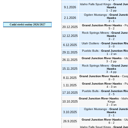
Idaho Falls Spud Kings -
Grand Jun
9.1.2026
Hawks
1 - 2 pp
Ogden Mustangs -
Grand Juncti
2.1.2026
Hawks
2 - 1
Cudzí strelci sezóny 2026/2027
Grand Junction River Hawks
- Pu
20.12.2025
5 - 2
Rock Springs Miners -
Grand Junct
12.12.2025
Hawks
3 - 2
Utah Outliers -
Grand Junction Ri
6.12.2025
3 - 0
Pueblo Bulls -
Grand Junction Ri
29.11.2025
1 - 2 sn
Grand Junction River Hawks
- Ut
26.11.2025
3 - 2 pp
Rock Springs Miners -
Grand Junct
15.11.2025
Hawks
3 - 4 pp
Grand Junction River Hawks
- Casp
8.11.2025
8 - 0
Grand Junction River Hawks
- Pu
1.11.2025
4 - 3 sn
Pueblo Bulls -
Grand Junction Ri
17.10.2025
2 - 5
Grand Junction River Hawks
- Idah
10.10.2025
Kings
2 - 3 sn
Ogden Mustangs -
Grand Juncti
3.10.2025
Hawks
2 - 1
Grand Junction River Hawks
- Ut
26.9.2025
6 - 2
Idaho Falls Spud Kings -
Grand Jun