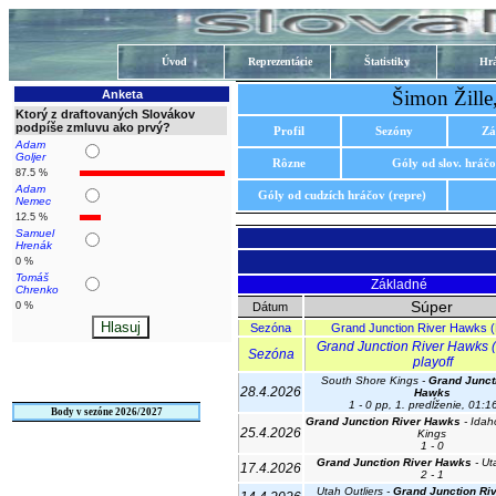
Úvod
Reprezentácie
Štatistiky
Hrá
Šimon Žille
Anketa
Ktorý z draftovaných Slovákov
podpíše zmluvu ako prvý?
Profil
Sezóny
Zá
Adam
Goljer
Rôzne
Góly od slov. hráč
87.5 %
Adam
Góly od cudzích hráčov (repre)
Nemec
12.5 %
Samuel
Hrenák
0 %
Tomáš
Základné
Chrenko
Súper
0 %
Dátum
Sezóna
Grand Junction River Hawks
Grand Junction River Hawks 
Sezóna
playoff
South Shore Kings -
Grand Junct
28.4.2026
Hawks
1 - 0 pp, 1. predĺženie, 01:1
Body v sezóne 2026/2027
Grand Junction River Hawks
- Idah
25.4.2026
Kings
1 - 0
Grand Junction River Hawks
- Ut
17.4.2026
2 - 1
Utah Outliers -
Grand Junction Ri