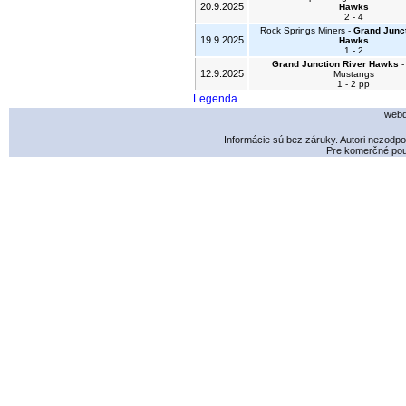
20.9.2025
Hawks
2 - 4
Rock Springs Miners -
Grand Junct
19.9.2025
Hawks
1 - 2
Grand Junction River Hawks
-
12.9.2025
Mustangs
1 - 2 pp
Legenda
webd
Informácie sú bez záruky. Autori nezodp
Pre komerčné použ