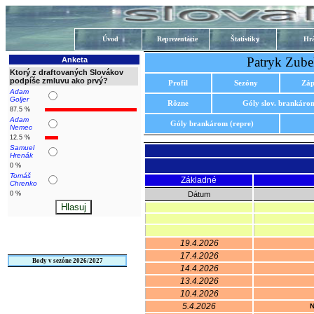
Úvod
Reprezentácie
Štatistiky
Hrá
Patryk Zub
Anketa
Ktorý z draftovaných Slovákov
podpíše zmluvu ako prvý?
Profil
Sezóny
Záp
Adam
Goljer
Rôzne
Góly slov. brankáro
87.5 %
Adam
Góly brankárom (repre)
Nemec
12.5 %
Samuel
Hrenák
0 %
Tomáš
Základné
Chrenko
0 %
Dátum
19.4.2026
17.4.2026
Body v sezóne 2026/2027
14.4.2026
13.4.2026
10.4.2026
5.4.2026
N