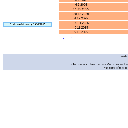
8.1.2026
4.1.2026
31.12.2025
28.12.2025
4.12.2025
30.11.2025
Cudzí strelci sezóny 2026/2027
6.11.2025
5.10.2025
Legenda
webd
Informácie sú bez záruky. Autori nezodp
Pre komerčné použ