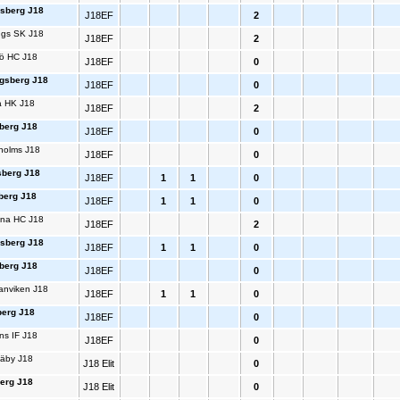
sberg J18
J18EF
2
ngs SK J18
J18EF
2
ö HC J18
J18EF
0
gsberg J18
J18EF
0
a HK J18
J18EF
2
berg J18
J18EF
0
holms J18
J18EF
0
sberg J18
J18EF
1
1
0
berg J18
J18EF
1
1
0
una HC J18
J18EF
2
sberg J18
J18EF
1
1
0
berg J18
J18EF
0
anviken J18
J18EF
1
1
0
erg J18
J18EF
0
ns IF J18
J18EF
0
Täby J18
J18 Elit
0
erg J18
J18 Elit
0