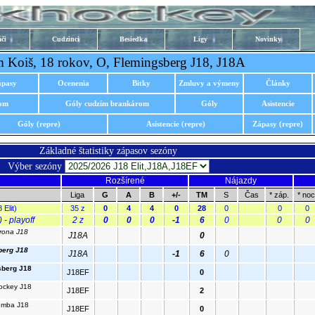
či
Cudzinci
Besiedka
Ligy
Novinky
 Koiš, 18 rokov, O, Flemingsberg J18, J18A
ápasy
Ocenenia
Bitky
Zmluvy a výmeny
Články
rom
Góly cudzím brankárom
Góly
Asistencie
Góly (repre)
Asistencie (repre)
Zápasy (repre)
Základné štatistiky zápasov sezóny
Výber sezóny
Rozšírené
Nájazdy
Liga
G
A
B
+/-
TM
S
Čas
* záp.
* noc
Elit)
35 z
0
4
4
0
28
0
0
0
- playoff
2 z
0
0
0
-1
6
0
0
0
krona J18
J18A
0
berg J18
J18A
-1
6
0
sberg J18
J18EF
0
ockey J18
J18EF
2
umba J18
J18EF
0