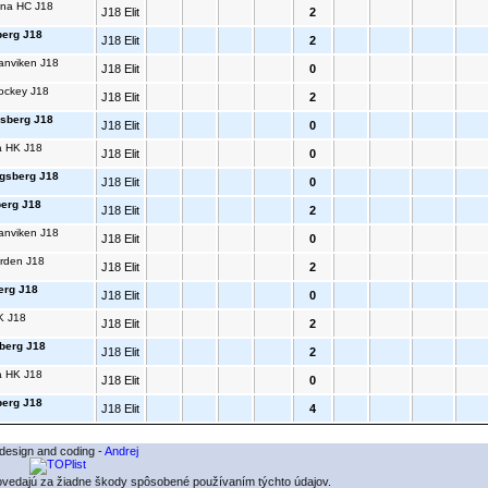
una HC J18
J18 Elit
2
erg J18
J18 Elit
2
anviken J18
J18 Elit
0
ockey J18
J18 Elit
2
sberg J18
J18 Elit
0
a HK J18
J18 Elit
0
gsberg J18
J18 Elit
0
erg J18
J18 Elit
2
anviken J18
J18 Elit
0
arden J18
J18 Elit
2
erg J18
J18 Elit
0
K J18
J18 Elit
2
berg J18
J18 Elit
2
a HK J18
J18 Elit
0
berg J18
J18 Elit
4
esign and coding -
Andrej
povedajú za žiadne škody spôsobené používaním týchto údajov.