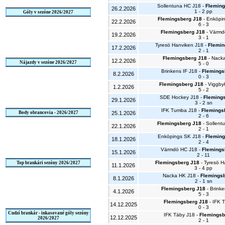
Sollentuna HC J18 -
Fleming
26.2.2026
1 - 2 pp
Góly v sezóne 2026/2027
Flemingsberg J18
- Enköpi
22.2.2026
6 - 3
Flemingsberg J18
- Värmd
19.2.2026
3 - 1
Tyresö Hanviken J18 -
Flemin
17.2.2026
2 - 1
Flemingsberg J18
- Nack
12.2.2026
Nájazdy v sezóne 2026/2027
5 - 0
Brinkens IF J18 -
Flemings
8.2.2026
0 - 3
Flemingsberg J18
- Viggby
1.2.2026
5 - 2
SDE Hockey J18 -
Fleming
29.1.2026
3 - 2 sn
IFK Tumba J18 -
Flemings
Body obrancovia - 2026/2027
25.1.2026
2 - 6
Flemingsberg J18
- Sollent
22.1.2026
2 - 1
Enköpings SK J18 -
Fleming
18.1.2026
2 - 4
Värmdö HC J18 -
Flemings
15.1.2026
2 - 11
Flemingsberg J18
- Tyresö H
Top brankári sezóny 2026/2027
11.1.2026
3 - 4 pp
Nacka HK J18 -
Flemingsb
8.1.2026
2 - 1 sn
Flemingsberg J18
- Brinke
4.1.2026
5 - 3
Flemingsberg J18
- IFK 
14.12.2025
0 - 3
Cudzí brankár - inkasované góly sezóny
IFK Täby J18 -
Flemingsb
12.12.2025
2026/2027
2 - 1