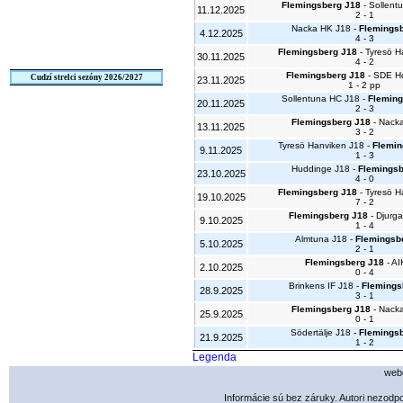
Flemingsberg J18
- Sollent
11.12.2025
2 - 1
Nacka HK J18 -
Flemingsb
4.12.2025
4 - 3
Flemingsberg J18
- Tyresö H
30.11.2025
4 - 2
Flemingsberg J18
- SDE H
Cudzí strelci sezóny 2026/2027
23.11.2025
1 - 2 pp
Sollentuna HC J18 -
Fleming
20.11.2025
2 - 3
Flemingsberg J18
- Nack
13.11.2025
3 - 2
Tyresö Hanviken J18 -
Flemin
9.11.2025
1 - 3
Huddinge J18 -
Flemingsb
23.10.2025
4 - 0
Flemingsberg J18
- Tyresö H
19.10.2025
7 - 2
Flemingsberg J18
- Djurg
9.10.2025
1 - 4
Almtuna J18 -
Flemingsb
5.10.2025
2 - 1
Flemingsberg J18
- AI
2.10.2025
0 - 4
Brinkens IF J18 -
Flemings
28.9.2025
3 - 1
Flemingsberg J18
- Nack
25.9.2025
0 - 1
Södertälje J18 -
Flemings
21.9.2025
1 - 2
Legenda
webd
Informácie sú bez záruky. Autori nezod