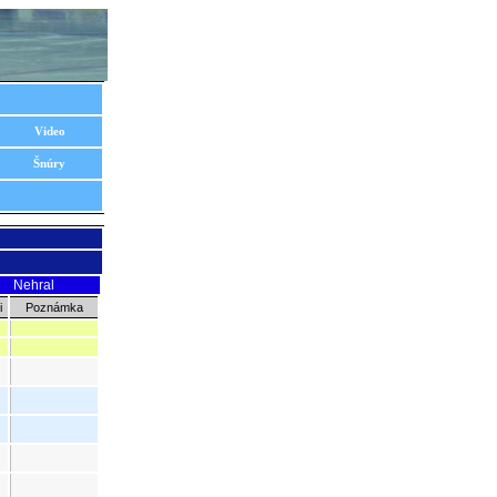
Video
Šnúry
Nehral
i
Poznámka