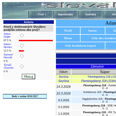
Úvod
Reprezentácie
Štatistiky
Hrá
Adam
Anketa
Ktorý z draftovaných Slovákov
podpíše zmluvu ako prvý?
Profil
Sezóny
Z
Adam
Goljer
Rôzne
Góly slov. branká
87.5 %
Adam
Góly brankárom (repre)
Nemec
12.5 %
Samuel
Hrenák
0 %
Tomáš
Základné
Chrenko
Súper
0 %
Dátum
Sezóna
Flemingsberg J18 (J18 
Sezóna
Flemingsberg J18 (J18A) 
Flemingsberg J18
- Karls
14.3.2026
0 - 8
Karlskrona J18 -
Flemings
10.3.2026
6 - 0
Body v sezóne 2026/2027
Viggbyholms J18 -
Fleming
8.3.2026
3 - 5
Flemingsberg J18
- SDE H
5.3.2026
3 - 2
Flemingsberg J18
- IFK T
1.3.2026
8 - 3