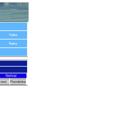
Video
Šnúry
Nehral
 noci
Poznámka