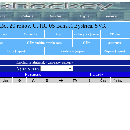
či
Cudzinci
Besiedka
Ligy
Novinky
ašo, 20 rokov, Ú, HC 05 Banská Bystrica, SVK
ápasy
Ocenenia
Bitky
Zmluvy a výmeny
Články
rom
Góly cudzím brankárom
Góly
Asistencie
Góly (repre)
Asistencie (repre)
Zápasy (repre)
Základné štatistiky zápasov sezóny
Výber sezóny
Rozšírené
Nájazdy
Liga
G
A
B
+/-
TM
S
Čas
* záp.
*