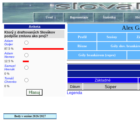
Úvod
Reprezentácie
Štatistiky
Hrá
Alex G
Anketa
Ktorý z draftovaných Slovákov
podpíše zmluvu ako prvý?
Profil
Sezóny
Z
Adam
Goljer
Rôzne
Góly slov. branká
87.5 %
Adam
Góly brankárom (repre)
Nemec
12.5 %
Samuel
Hrenák
0 %
Tomáš
Základné
Chrenko
Súper
0 %
Dátum
Legenda
Body v sezóne 2026/2027