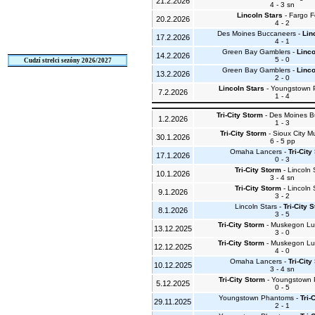
21.2.2026
4 - 3 sn
Lincoln Stars
- Fargo F
20.2.2026
4 - 2
Des Moines Buccaneers -
Lin
17.2.2026
4 - 1
Green Bay Gamblers -
Linco
14.2.2026
5 - 0
Cudzí strelci sezóny 2026/2027
Green Bay Gamblers -
Linco
13.2.2026
2 - 0
Lincoln Stars
- Youngstown 
7.2.2026
1 - 4
Tri-City Storm
- Des Moines B
1.2.2026
1 - 3
Tri-City Storm
- Sioux City M
30.1.2026
6 - 5 pp
Omaha Lancers -
Tri-City
17.1.2026
0 - 3
Tri-City Storm
- Lincoln 
10.1.2026
3 - 4 sn
Tri-City Storm
- Lincoln 
9.1.2026
3 - 2
Lincoln Stars -
Tri-City 
8.1.2026
3 - 5
Tri-City Storm
- Muskegon Lu
13.12.2025
3 - 0
Tri-City Storm
- Muskegon Lu
12.12.2025
4 - 0
Omaha Lancers -
Tri-City
10.12.2025
3 - 4 sn
Tri-City Storm
- Youngstown
5.12.2025
0 - 5
Youngstown Phantoms -
Tri-
29.11.2025
2 - 1