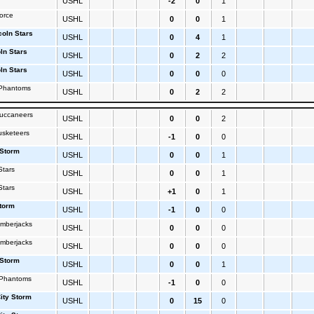
USHL
-2
0
1
orce
USHL
0
0
1
coln Stars
USHL
0
4
1
ln Stars
USHL
0
2
2
ln Stars
USHL
0
0
0
Phantoms
USHL
0
2
2
uccaneers
USHL
0
0
2
usketeers
USHL
-1
0
0
 Storm
USHL
0
0
1
Stars
USHL
0
0
1
Stars
USHL
+1
0
1
Storm
USHL
-1
0
0
mberjacks
USHL
0
0
0
mberjacks
USHL
0
0
0
 Storm
USHL
0
0
1
 Phantoms
USHL
-1
0
0
City Storm
USHL
0
15
0