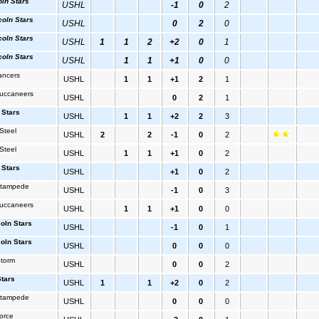
oln Stars
USHL
-1
0
2
coln Stars
USHL
0
2
0
coln Stars
USHL
1
1
2
+2
0
1
coln Stars
USHL
1
1
+1
0
0
ncers
USHL
1
1
+1
2
1
uccaneers
USHL
0
2
1
 Stars
USHL
1
1
+2
2
3
Steel
USHL
2
2
-1
0
2
Steel
USHL
1
1
+1
0
2
 Stars
USHL
+1
0
2
 Stampede
USHL
-1
0
3
uccaneers
USHL
1
1
+1
0
0
oln Stars
USHL
-1
0
1
oln Stars
USHL
0
0
0
Storm
USHL
0
0
2
Stars
USHL
1
1
+2
0
2
 Stampede
USHL
0
0
0
orce