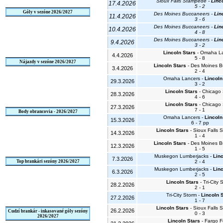
Sioux Falls Stampede -
Linc
17.4.2026
5 - 2
Góly v sezóne 2026/2027
Des Moines Buccaneers -
Lin
11.4.2026
3 - 6
Des Moines Buccaneers -
Lin
10.4.2026
4 - 8
Des Moines Buccaneers -
Lin
9.4.2026
3 - 2
Lincoln Stars
- Omaha La
4.4.2026
5 - 8
Nájazdy v sezóne 2026/2027
Lincoln Stars
- Des Moines B
3.4.2026
2 - 4
Omaha Lancers -
Lincoln
29.3.2026
3 - 2
Lincoln Stars
- Chicago 
28.3.2026
4 - 6
Lincoln Stars
- Chicago 
27.3.2026
7 - 1
Body obrancovia - 2026/2027
Omaha Lancers -
Lincoln
15.3.2026
6 - 7 pp
Lincoln Stars
- Sioux Falls
14.3.2026
1 - 4
Lincoln Stars
- Des Moines B
12.3.2026
1 - 5
Muskegon Lumberjacks -
Linc
7.3.2026
Top brankári sezóny 2026/2027
2 - 4
Muskegon Lumberjacks -
Linc
6.3.2026
2 - 5
Lincoln Stars
- Tri-City 
28.2.2026
2 - 1
Tri-City Storm -
Lincoln 
27.2.2026
1 - 7
Lincoln Stars
- Sioux Falls
26.2.2026
Cudzí brankár - inkasované góly sezóny
0 - 3
2026/2027
Lincoln Stars
- Fargo F