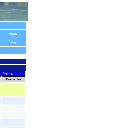
Video
Šnúry
Nehral
Poznámka