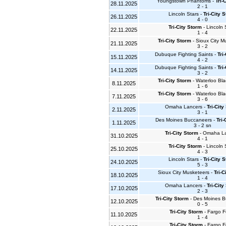
Youngstown Phantoms -
Tri-
28.11.2025
2 - 1
Lincoln Stars -
Tri-City 
26.11.2025
4 - 0
Tri-City Storm
- Lincoln 
22.11.2025
1 - 4
Tri-City Storm
- Sioux City M
21.11.2025
3 - 2
Dubuque Fighting Saints -
Tri
15.11.2025
4 - 2
Dubuque Fighting Saints -
Tri
14.11.2025
3 - 2
Tri-City Storm
- Waterloo Bl
8.11.2025
1 - 6
Tri-City Storm
- Waterloo Bl
7.11.2025
3 - 6
Omaha Lancers -
Tri-City
2.11.2025
3 - 1
Des Moines Buccaneers -
Tri-
1.11.2025
3 - 2 sn
Tri-City Storm
- Omaha L
31.10.2025
4 - 1
Tri-City Storm
- Lincoln 
25.10.2025
4 - 3
Lincoln Stars -
Tri-City 
24.10.2025
5 - 3
Sioux City Musketeers -
Tri-C
18.10.2025
1 - 4
Omaha Lancers -
Tri-City
17.10.2025
2 - 3
Tri-City Storm
- Des Moines B
12.10.2025
0 - 5
Tri-City Storm
- Fargo F
11.10.2025
1 - 4
Tri-City Storm
- Fargo F