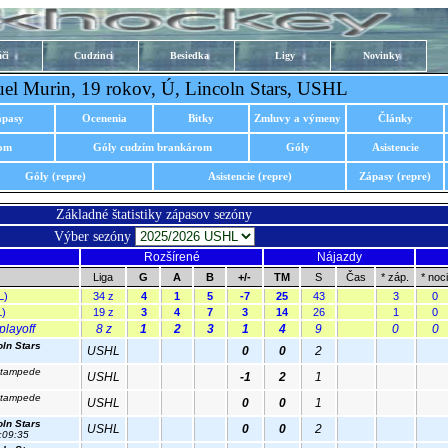
či
Cudzinci
Besiedka
Ligy
Novinky
el Murin, 19 rokov, Ú, Lincoln Stars, USHL
ápasy
Ocenenia
Bitky
Zmluvy a výmeny
Články
rom
Góly cudzím brankárom
Góly
Asistencie
Góly (repre)
Asistencie (repre)
Zápasy (repre)
Základné štatistiky zápasov sezóny
Výber sezóny
Rozšírené
Nájazdy
Liga
G
A
B
+/-
TM
S
Čas
* záp.
* noci
L)
34 z
4
1
5
-7
25
43
3
0
L)
19 z
3
4
7
3
14
26
1
0
playoff
8 z
1
2
3
1
4
9
0
0
oln Stars
USHL
0
0
2
 Stampede
USHL
-1
2
1
 Stampede
USHL
0
0
1
oln Stars
USHL
0
0
2
1:09:35