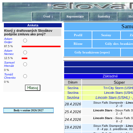
Úvod
Reprezentácie
Štatistiky
Hrá
Samu
Anketa
Ktorý z draftovaných Slovákov
podpíše zmluvu ako prvý?
Profil
Sezóny
Z
Adam
Goljer
Rôzne
Góly slov. branká
87.5 %
Adam
Góly brankárom (repre)
Nemec
12.5 %
Samuel
Hrenák
0 %
Tomáš
Základné
Chrenko
Súper
0 %
Dátum
Sezóna
Tri-City Storm (USH
Sezóna
Lincoln Stars (USH
Sezóna
Lincoln Stars (USHL) - 
Sioux Falls Stampede -
Linc
28.4.2026
2 - 0
Lincoln Stars
- Sioux Falls
Body v sezóne 2026/2027
25.4.2026
1 - 5
Lincoln Stars
- Sioux Falls
24.4.2026
6 - 2
Sioux Falls Stampede -
Linc
19.4.2026
3 - 4 pp, 1. predĺženie, 0