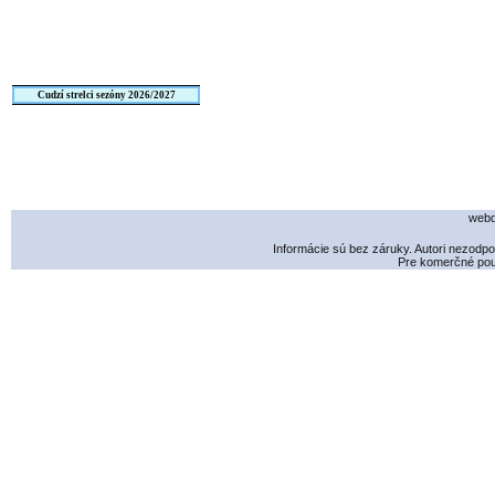
Cudzí strelci sezóny 2026/2027
webd
Informácie sú bez záruky. Autori nezodp
Pre komerčné použ