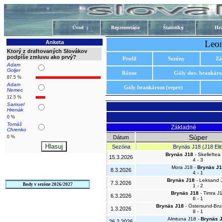
Úvod
Reprezentácie
Štatistiky
Hrá
Leon
Anketa
Ktorý z draftovaných Slovákov
podpíše zmluvu ako prvý?
Profil
Sezóny
Zá
Adam
Goljer
Rôzne
Góly slov. brankár
87.5 %
Adam
Góly brankárom (repre)
Nemec
12.5 %
Samuel
Hrenák
0 %
Tomáš
Základné
Chrenko
Súper
0 %
Dátum
Sezóna
Brynäs J18 (J18 Elit
Brynäs J18
- Skelleftea
15.3.2026
4 - 3
Mora J18 -
Brynäs J1
8.3.2026
4 - 1
Brynäs J18
- Leksand 
7.3.2026
Body v sezóne 2026/2027
1 - 2
Brynäs J18
- Timra J
6.3.2026
6 - 1
Brynäs J18
- Östersund-Bru
1.3.2026
8 - 1
Almtuna J18 -
Brynäs 
26.2.2026