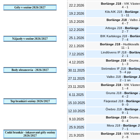
Borlänge J18
- VIK Väster
22.2.2026
4 - 1
Góly v sezóne 2026/2027
Kils AIK J18 -
Borlänge
19.2.2026
1 - 11
Borlänge J18
- Valbo 
15.2.2026
4 - 7
Arboga J18 -
Borlänge
12.2.2026
2 - 7
BIK Karlskoga J18 -
Borlän
25.1.2026
Nájazdy v sezóne 2026/2027
7 - 4
Borlänge J18
- Hudiksvalls
22.1.2026
11 - 1
Lindlövens IF J18 -
Borlän
7.12.2025
2 - 1
Borlänge J18
- Grums 
4.12.2025
1 - 3
Strömsbro IF J18 -
Borlän
Body obrancovia - 2026/2027
30.11.2025
5 - 4 pp
Valbo J18 -
Borlänge 
27.11.2025
2 - 1 sn
Borlänge J18
- VIK Väster
23.11.2025
1 - 4
Grums J18 -
Borlänge 
6.11.2025
4 - 2
Färjestad J18 -
Borlänge
Top brankári sezóny 2026/2027
15.10.2025
9 - 0
Örebro J18 -
Borlänge 
12.10.2025
9 - 1
Borlänge J18
- Grums 
9.10.2025
0 - 4
Mora J18 -
Borlänge 
25.9.2025
7 - 1
Cudzí brankár - inkasované góly sezóny
Borlänge J18
- VIK Väster
21.9.2025
2026/2027
2 - 6