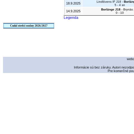
Lindlövens IF J18 -
Borlän
18.9.2025
5 - 4 sn
Borlänge J18
- Brynäs
14.9.2025
0 - 10
Legenda
Cudzí strelci sezóny 2026/2027
webd
Informácie sú bez záruky. Autori nezodp
Pre komerčné použ