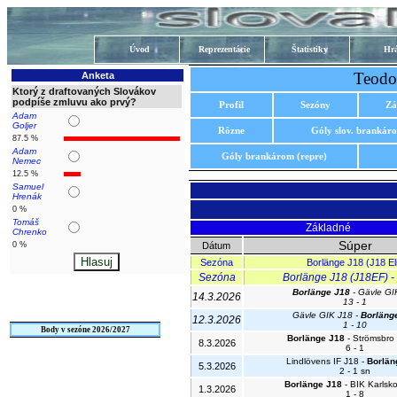
Úvod
Reprezentácie
Štatistiky
Hrá
Teodo
Anketa
Ktorý z draftovaných Slovákov
podpíše zmluvu ako prvý?
Profil
Sezóny
Zá
Adam
Goljer
Rôzne
Góly slov. brankár
87.5 %
Adam
Góly brankárom (repre)
Nemec
12.5 %
Samuel
Hrenák
0 %
Tomáš
Základné
Chrenko
Súper
0 %
Dátum
Sezóna
Borlänge J18 (J18 Eli
Sezóna
Borlänge J18 (J18EF) - 
Borlänge J18
- Gävle GI
14.3.2026
13 - 1
Gävle GIK J18 -
Borläng
12.3.2026
1 - 10
Body v sezóne 2026/2027
Borlänge J18
- Strömsbro 
8.3.2026
6 - 1
Lindlövens IF J18 -
Borlän
5.3.2026
2 - 1 sn
Borlänge J18
- BIK Karlsk
1.3.2026
1 - 8