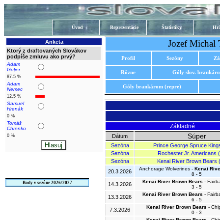
Úvod
Reprezentácie
Štatistiky
Hrá
Jozef Michal
Anketa
Ktorý z draftovaných Slovákov
podpíše zmluvu ako prvý?
Profil
Sezóny
Zá
Adam
Goljer
Rôzne
Góly slov. brankár
87.5 %
Adam
Góly brankárom (repre)
Nemec
12.5 %
Samuel
Hrenák
0 %
Tomáš
Základné
Chrenko
Súper
0 %
Dátum
Sezóna
Prince George Spruce King
Sezóna
Rochester Jr. Americans
Sezóna
Kenai River Brown Bears
Anchorage Wolverines -
Kenai Riv
20.3.2026
8 - 5
Kenai River Brown Bears
- Fairb
Body v sezóne 2026/2027
14.3.2026
3 - 5
Kenai River Brown Bears
- Fairb
13.3.2026
6 - 5
Kenai River Brown Bears
- Chi
7.3.2026
0 - 3
Kenai River Brown Bears
- Chi