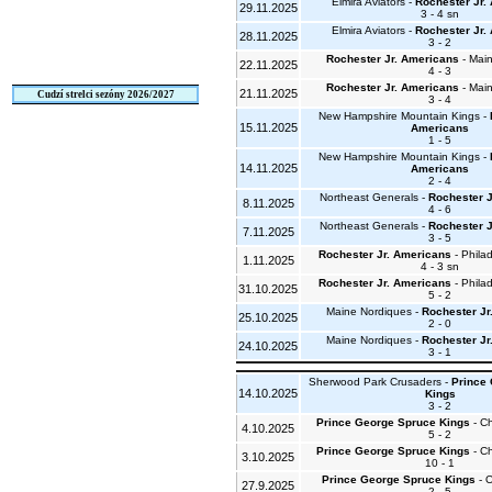
Elmira Aviators -
Rochester Jr.
29.11.2025
3 - 4 sn
Elmira Aviators -
Rochester Jr.
28.11.2025
3 - 2
Rochester Jr. Americans
- Mai
22.11.2025
4 - 3
Rochester Jr. Americans
- Mai
21.11.2025
Cudzí strelci sezóny 2026/2027
3 - 4
New Hampshire Mountain Kings -
15.11.2025
Americans
1 - 5
New Hampshire Mountain Kings -
14.11.2025
Americans
2 - 4
Northeast Generals -
Rochester J
8.11.2025
4 - 6
Northeast Generals -
Rochester J
7.11.2025
3 - 5
Rochester Jr. Americans
- Phila
1.11.2025
4 - 3 sn
Rochester Jr. Americans
- Phila
31.10.2025
5 - 2
Maine Nordiques -
Rochester Jr
25.10.2025
2 - 0
Maine Nordiques -
Rochester Jr
24.10.2025
3 - 1
Sherwood Park Crusaders -
Prince
14.10.2025
Kings
3 - 2
Prince George Spruce Kings
- Ch
4.10.2025
5 - 2
Prince George Spruce Kings
- Ch
3.10.2025
10 - 1
Prince George Spruce Kings
- O
27.9.2025
2 - 5