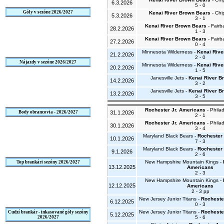
6.3.2026
5 - 0
Góly v sezóne 2026/2027
Kenai River Brown Bears
- Chi
5.3.2026
3 - 1
Kenai River Brown Bears
- Fairb
28.2.2026
1 - 3
Kenai River Brown Bears
- Fairb
27.2.2026
0 - 4
Minnesota Wilderness -
Kenai Rive
21.2.2026
2 - 0
Nájazdy v sezóne 2026/2027
Minnesota Wilderness -
Kenai Rive
20.2.2026
1 - 5
Janesville Jets -
Kenai River B
14.2.2026
3 - 2
Janesville Jets -
Kenai River B
13.2.2026
3 - 5
Rochester Jr. Americans
- Phila
Body obrancovia - 2026/2027
31.1.2026
2 - 1
Rochester Jr. Americans
- Phila
30.1.2026
3 - 4
Maryland Black Bears -
Rochester 
10.1.2026
7 - 3
Maryland Black Bears -
Rochester 
9.1.2026
2 - 6
New Hampshire Mountain Kings -
Top brankári sezóny 2026/2027
13.12.2025
Americans
2 - 3
New Hampshire Mountain Kings -
12.12.2025
Americans
2 - 3 pp
New Jersey Junior Titans -
Rocheste
6.12.2025
0 - 3
New Jersey Junior Titans -
Rocheste
Cudzí brankár - inkasované góly sezóny
5.12.2025
2026/2027
5 - 6