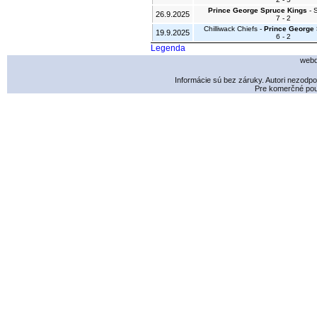
Prince George Spruce Kings
- 
26.9.2025
7 - 2
Chilliwack Chiefs -
Prince George
19.9.2025
6 - 2
Legenda
webd
Informácie sú bez záruky. Autori nezodp
Pre komerčné použ