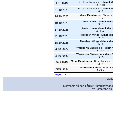
St. Cloud Norsemen -
Minot M
1.11.2025
3 - 4 pp
St. Cloud Norsemen -
Minot M
31.10.2025
0 - 2
Minot Minotauros
- Aberdee
24.10.2025
7 - 3
Austin Bruins -
Minot Mino
18.10.2025
5 - 1
Austin Bruins -
Minot Mino
17.10.2025
4 - 3 pp
Aberdeen Wings -
Minot Mi
11.10.2025
5 - 0
Aberdeen Wings -
Minot Mi
10.10.2025
5 - 3
Watertown Shamrocks -
Minot 
4.10.2025
3 - 2 sn
Watertown Shamrocks -
Minot 
3.10.2025
3 - 5
Minot Minotauros
- New Hampshire 
26.9.2025
2 - 4
Minot Minotauros
- North Io
20.9.2025
4 - 5 sn
Legenda
webd
Informácie sú bez záruky. Autori nezodp
Pre komerčné použ