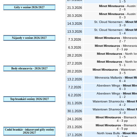
1 - 5
Minot Minotauros
- Austin
Góly v sezóne 2026/2027
21.3.2026
2 - 6
Minot Minotauros
- Austin
20.3.2026
0 - 3
St. Cloud Norsemen -
Minot M
14.3.2026
3 - 0
St. Cloud Norsemen -
Minot M
13.3.2026
1 - 4
Minot Minotauros
- Minnesota
Nájazdy v sezóne 2026/2027
7.3.2026
2 - 7
Minot Minotauros
- Minnesota
6.3.2026
2 - 1 pp
Minot Minotauros
- North Io
28.2.2026
1 - 5
Minot Minotauros
- North Io
27.2.2026
5 - 1
Body obrancovia - 2026/2027
Minot Minotauros
- Watertown
20.2.2026
3 - 5
Minnesota Mallards -
Minot M
13.2.2026
6 - 4
Aberdeen Wings -
Minot Mi
7.2.2026
6 - 3
Aberdeen Wings -
Minot Mi
6.2.2026
1 - 2
Top brankári sezóny 2026/2027
Watertown Shamrocks -
Minot 
31.1.2026
4 - 2
Watertown Shamrocks -
Minot 
30.1.2026
3 - 0
Minot Minotauros
- Bismarck
24.1.2026
4 - 3 pp
Minot Minotauros
- Bismarck
23.1.2026
4 - 5 pp
Cudzí brankár - inkasované góly sezóny
2026/2027
North Iowa Bulls -
Minot Min
17.1.2026
2 - 3 sn