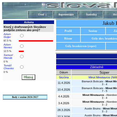
Úvod
Reprezentácie
Štatistiky
Hrá
Jakub 
Anketa
Ktorý z draftovaných Slovákov
podpíše zmluvu ako prvý?
Profil
Sezóny
Zá
Adam
Goljer
Rôzne
Góly slov. brankár
87.5 %
Adam
Góly brankárom (repre)
Nemec
12.5 %
Samuel
Hrenák
0 %
Tomáš
Základné
Chrenko
Súper
0 %
Dátum
Sezóna
Minot Minotauros (NA
Bismarck Bobcats -
Minot Mi
11.4.2026
3 - 4
Bismarck Bobcats -
Minot Mi
10.4.2026
7 - 5
Minot Minotauros
- Aberdee
4.4.2026
Body v sezóne 2026/2027
3 - 4
Minot Minotauros
- Aberdee
3.4.2026
3 - 2
Austin Bruins -
Minot Mino
28.3.2026
3 - 2
Austin Bruins -
Minot Mino
27.3.2026