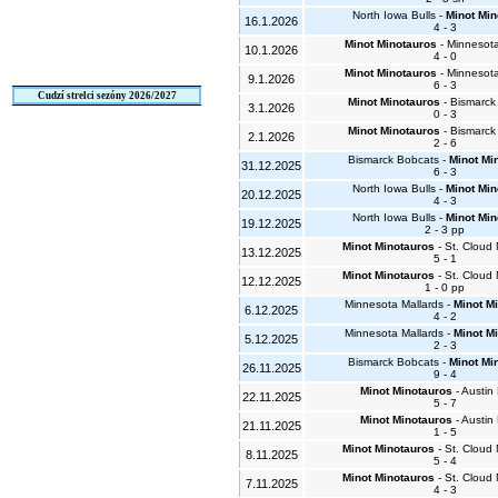
North Iowa Bulls -
Minot Min
16.1.2026
4 - 3
Minot Minotauros
- Minnesota
10.1.2026
4 - 0
Minot Minotauros
- Minnesota
9.1.2026
6 - 3
Cudzí strelci sezóny 2026/2027
Minot Minotauros
- Bismarck
3.1.2026
0 - 3
Minot Minotauros
- Bismarck
2.1.2026
2 - 6
Bismarck Bobcats -
Minot Mi
31.12.2025
6 - 3
North Iowa Bulls -
Minot Min
20.12.2025
4 - 3
North Iowa Bulls -
Minot Min
19.12.2025
2 - 3 pp
Minot Minotauros
- St. Cloud
13.12.2025
5 - 1
Minot Minotauros
- St. Cloud
12.12.2025
1 - 0 pp
Minnesota Mallards -
Minot M
6.12.2025
4 - 2
Minnesota Mallards -
Minot M
5.12.2025
2 - 3
Bismarck Bobcats -
Minot Mi
26.11.2025
9 - 4
Minot Minotauros
- Austin
22.11.2025
5 - 7
Minot Minotauros
- Austin
21.11.2025
1 - 5
Minot Minotauros
- St. Cloud
8.11.2025
5 - 4
Minot Minotauros
- St. Cloud
7.11.2025
4 - 3