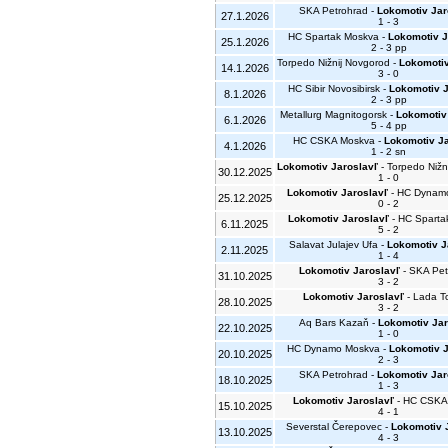
SKA Petrohrad -
Lokomotiv Jar
27.1.2026
1 - 3
HC Spartak Moskva -
Lokomotiv J
25.1.2026
2 - 3 pp
Torpedo Nižnij Novgorod -
Lokomotiv
14.1.2026
3 - 0
HC Sibir Novosibirsk -
Lokomotiv J
8.1.2026
2 - 3 pp
Metallurg Magnitogorsk -
Lokomotiv
6.1.2026
5 - 4 pp
HC CSKA Moskva -
Lokomotiv Ja
4.1.2026
1 - 2 sn
Lokomotiv Jaroslavľ
- Torpedo Nižn
30.12.2025
1 - 0
Lokomotiv Jaroslavľ
- HC Dynam
25.12.2025
0 - 2
Lokomotiv Jaroslavľ
- HC Sparta
6.11.2025
5 - 2
Salavat Julajev Ufa -
Lokomotiv J
2.11.2025
1 - 4
Lokomotiv Jaroslavľ
- SKA Pet
31.10.2025
3 - 2
Lokomotiv Jaroslavľ
- Lada Tog
28.10.2025
3 - 2
Aq Bars Kazaň -
Lokomotiv Jar
22.10.2025
1 - 0
HC Dynamo Moskva -
Lokomotiv J
20.10.2025
2 - 3
SKA Petrohrad -
Lokomotiv Jar
18.10.2025
1 - 3
Lokomotiv Jaroslavľ
- HC CSKA
15.10.2025
4 - 1
Severstal Čerepovec -
Lokomotiv 
13.10.2025
4 - 3