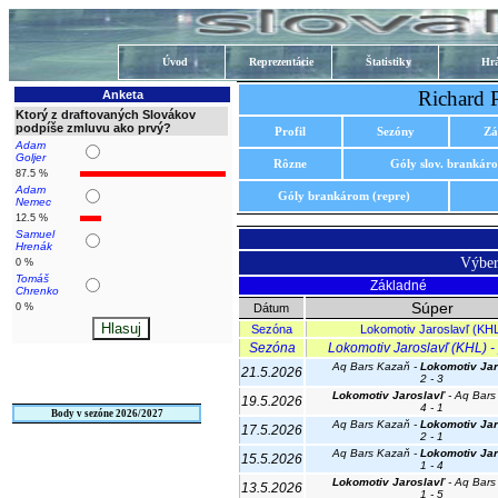
Úvod
Reprezentácie
Štatistiky
Hrá
Richard 
Anketa
Ktorý z draftovaných Slovákov
podpíše zmluvu ako prvý?
Profil
Sezóny
Zá
Adam
Goljer
Rôzne
Góly slov. brankár
87.5 %
Adam
Góly brankárom (repre)
Nemec
12.5 %
Samuel
Hrenák
Výber
0 %
Tomáš
Základné
Chrenko
Súper
0 %
Dátum
Sezóna
Lokomotiv Jaroslavľ (KH
Sezóna
Lokomotiv Jaroslavľ (KHL) - 
Aq Bars Kazaň -
Lokomotiv Jar
21.5.2026
2 - 3
Lokomotiv Jaroslavľ
- Aq Bars
19.5.2026
4 - 1
Body v sezóne 2026/2027
Aq Bars Kazaň -
Lokomotiv Jar
17.5.2026
2 - 1
Aq Bars Kazaň -
Lokomotiv Jar
15.5.2026
1 - 4
Lokomotiv Jaroslavľ
- Aq Bars
13.5.2026
1 - 5