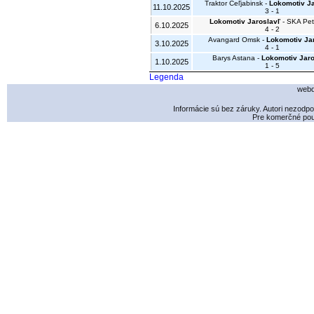
Traktor Čeľjabinsk -
Lokomotiv Ja
11.10.2025
3 - 1
Lokomotiv Jaroslavľ
- SKA Pet
6.10.2025
4 - 2
Avangard Omsk -
Lokomotiv Ja
3.10.2025
4 - 1
Barys Astana -
Lokomotiv Jaro
1.10.2025
1 - 5
Legenda
webd
Informácie sú bez záruky. Autori nezodp
Pre komerčné použ