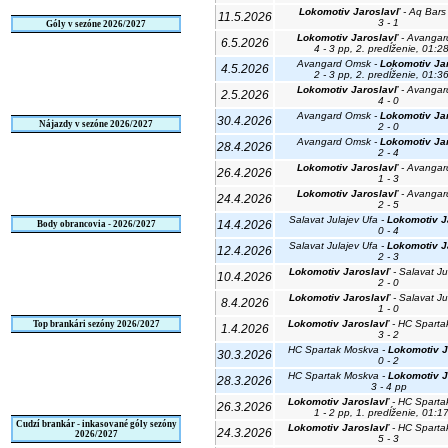
Lokomotiv Jaroslavľ
- Aq Bars
11.5.2026
3 - 1
Góly v sezóne 2026/2027
Lokomotiv Jaroslavľ
- Avangar
6.5.2026
4 - 3 pp, 2. predĺženie, 01:2
Avangard Omsk -
Lokomotiv Ja
4.5.2026
2 - 3 pp, 2. predĺženie, 01:3
Lokomotiv Jaroslavľ
- Avangar
2.5.2026
4 - 0
Avangard Omsk -
Lokomotiv Ja
30.4.2026
Nájazdy v sezóne 2026/2027
2 - 0
Avangard Omsk -
Lokomotiv Ja
28.4.2026
2 - 4
Lokomotiv Jaroslavľ
- Avangar
26.4.2026
1 - 3
Lokomotiv Jaroslavľ
- Avangar
24.4.2026
2 - 5
Salavat Julajev Ufa -
Lokomotiv J
14.4.2026
Body obrancovia - 2026/2027
0 - 4
Salavat Julajev Ufa -
Lokomotiv J
12.4.2026
2 - 3
Lokomotiv Jaroslavľ
- Salavat Ju
10.4.2026
2 - 0
Lokomotiv Jaroslavľ
- Salavat Ju
8.4.2026
1 - 0
Lokomotiv Jaroslavľ
- HC Sparta
Top brankári sezóny 2026/2027
1.4.2026
3 - 2
HC Spartak Moskva -
Lokomotiv J
30.3.2026
0 - 2
HC Spartak Moskva -
Lokomotiv J
28.3.2026
3 - 4 pp
Lokomotiv Jaroslavľ
- HC Sparta
26.3.2026
1 - 2 pp, 1. predĺženie, 01:1
Cudzí brankár - inkasované góly sezóny
Lokomotiv Jaroslavľ
- HC Sparta
24.3.2026
2026/2027
5 - 3