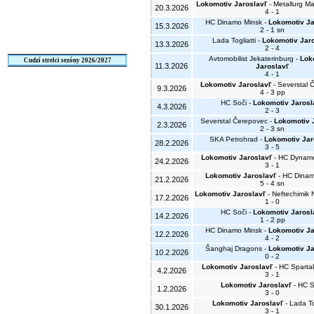
Lokomotiv Jaroslavľ
- Metallurg M
20.3.2026
4 - 1
HC Dinamo Minsk -
Lokomotiv Ja
15.3.2026
2 - 1 sn
Lada Togliatti -
Lokomotiv Jaro
13.3.2026
2 - 4
Avtomobilist Jekaterinburg -
Lok
Cudzí strelci sezóny 2026/2027
11.3.2026
Jaroslavľ
4 - 1
Lokomotiv Jaroslavľ
- Severstal 
9.3.2026
4 - 3 pp
HC Soči -
Lokomotiv Jarosl
4.3.2026
2 - 3
Severstal Čerepovec -
Lokomotiv 
2.3.2026
2 - 3 sn
SKA Petrohrad -
Lokomotiv Jar
28.2.2026
3 - 5
Lokomotiv Jaroslavľ
- HC Dynam
24.2.2026
3 - 1
Lokomotiv Jaroslavľ
- HC Dinam
21.2.2026
5 - 4 sn
Lokomotiv Jaroslavľ
- Neftechimik
17.2.2026
1 - 0
HC Soči -
Lokomotiv Jarosl
14.2.2026
1 - 2 pp
HC Dinamo Minsk -
Lokomotiv Ja
12.2.2026
4 - 2
Šanghaj Dragons -
Lokomotiv Ja
10.2.2026
0 - 2
Lokomotiv Jaroslavľ
- HC Sparta
4.2.2026
3 - 1
Lokomotiv Jaroslavľ
- HC S
1.2.2026
3 - 0
Lokomotiv Jaroslavľ
- Lada Tog
30.1.2026
3 - 1