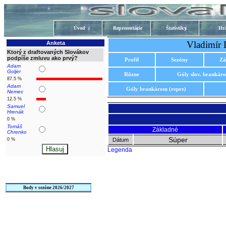
Úvod
Reprezentácie
Štatistiky
Hrá
Vladimír 
Anketa
Ktorý z draftovaných Slovákov
podpíše zmluvu ako prvý?
Profil
Sezóny
Zá
Adam
Goljer
Rôzne
Góly slov. brankár
87.5 %
Adam
Góly brankárom (repre)
Nemec
12.5 %
Samuel
Hrenák
0 %
Tomáš
Základné
Chrenko
Súper
0 %
Dátum
Legenda
Body v sezóne 2026/2027