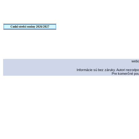
Cudzí strelci sezóny 2026/2027
webd
Informácie sú bez záruky. Autori nezodp
Pre komerčné použ