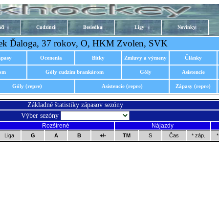
či
Cudzinci
Besiedka
Ligy
Novinky
ek Ďaloga, 37 rokov, O, HKM Zvolen, SVK
ápasy
Ocenenia
Bitky
Zmluvy a výmeny
Články
rom
Góly cudzím brankárom
Góly
Asistencie
Góly (repre)
Asistencie (repre)
Zápasy (repre)
Základné štatistiky zápasov sezóny
Výber sezóny
Rozšírené
Nájazdy
Liga
G
A
B
+/-
TM
S
Čas
* záp.
*