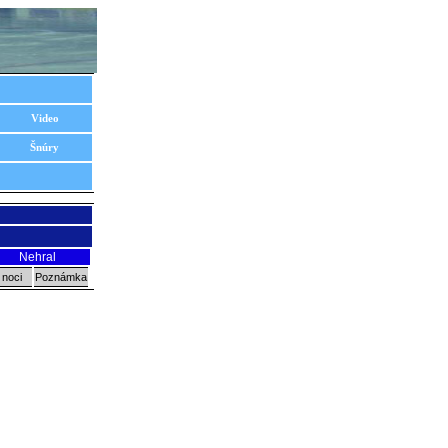
Video
Šnúry
Nehral
 noci
Poznámka