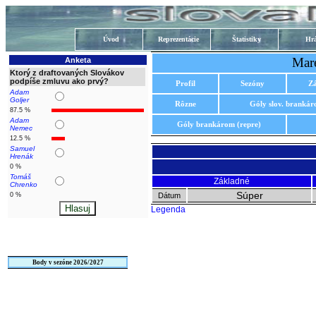
Úvod
Reprezentácie
Štatistiky
Hrá
Mar
Anketa
Ktorý z draftovaných Slovákov
podpíše zmluvu ako prvý?
Profil
Sezóny
Z
Adam
Goljer
Rôzne
Góly slov. branká
87.5 %
Adam
Góly brankárom (repre)
Nemec
12.5 %
Samuel
Hrenák
0 %
Tomáš
Základné
Chrenko
Súper
0 %
Dátum
Legenda
Body v sezóne 2026/2027