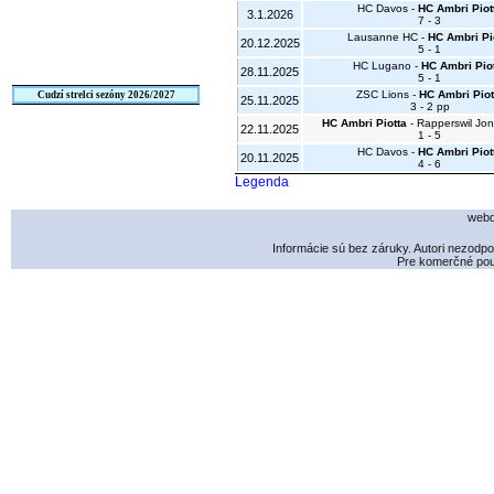
HC Davos -
HC Ambri Piot
3.1.2026
7 - 3
Lausanne HC -
HC Ambri Pi
20.12.2025
5 - 1
HC Lugano -
HC Ambri Pio
28.11.2025
5 - 1
ZSC Lions -
HC Ambri Piot
Cudzí strelci sezóny 2026/2027
25.11.2025
3 - 2 pp
HC Ambri Piotta
- Rapperswil Jon
22.11.2025
1 - 5
HC Davos -
HC Ambri Piot
20.11.2025
4 - 6
Legenda
webd
Informácie sú bez záruky. Autori nezodp
Pre komerčné použ