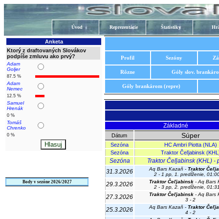
Úvod
Reprezentácie
Štatistiky
Hrá
Anketa
Ktorý z draftovaných Slovákov
podpíše zmluvu ako prvý?
Profil
Sezóny
Zá
Adam
Goljer
Rôzne
Góly slov. brankár
87.5 %
Adam
Góly brankárom (repre)
Nemec
12.5 %
Samuel
Hrenák
0 %
Tomáš
Základné
Chrenko
Súper
0 %
Dátum
Sezóna
HC Ambri Piotta (NLA)
Sezóna
Traktor Čeľjabinsk (KHL
Sezóna
Traktor Čeľjabinsk (KHL) - p
Aq Bars Kazaň -
Traktor Čeľj
31.3.2026
2 - 1 pp, 1. predĺženie, 01:0
Traktor Čeľjabinsk
- Aq Bars
Body v sezóne 2026/2027
29.3.2026
2 - 3 pp, 2. predĺženie, 01:3
Traktor Čeľjabinsk
- Aq Bars
27.3.2026
3 - 2
Aq Bars Kazaň -
Traktor Čeľj
25.3.2026
4 - 2