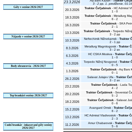
Aq Bars Kazaň -
Traktor Čeľj
23.3.2026
3 - 2 pp, 1. predĺženie, 01:1
Góly v sezóne 2026/2027
Traktor Čeľjabinsk
- HC Admiral V
20.3.2026
1 - 0
Traktor Čeľjabinsk
- Metallurg Ma
18.3.2026
6 - 2
Traktor Čeľjabinsk
- SKA Petr
16.3.2026
2 - 1
Traktor Čeľjabinsk
- Torpedo Nižni
13.3.2026
3 - 2 pp
Nájazdy v sezóne 2026/2027
Neftechimik Nižnekamsk -
Traktor 
10.3.2026
2 - 1 pp
Metallurg Magnitogorsk -
Traktor Č
8.3.2026
3 - 2 sn
HC CSKA Moskva -
Traktor Čeľ
6.3.2026
1 - 0
Torpedo Nižnij Novgorod -
Traktor 
4.3.2026
0 - 5
Body obrancovia - 2026/2027
Traktor Čeľjabinsk
- Aq Bars 
1.3.2026
0 - 1
Salavat Julajev Ufa -
Traktor Če
26.2.2026
3 - 2 sn
Traktor Čeľjabinsk
- Lada Togl
23.2.2026
4 - 2
Traktor Čeľjabinsk
- Severstal Č
20.2.2026
Top brankári sezóny 2026/2027
5 - 2
Traktor Čeľjabinsk
- Salavat Jul
18.2.2026
0 - 6
Avangard Omsk -
Traktor Čeľj
15.2.2026
6 - 2
HC Admiral Vladivostok -
Traktor Č
13.2.2026
2 - 3
Amur Chabarovsk -
Traktor Čeľ
11.2.2026
Cudzí brankár - inkasované góly sezóny
5 - 6
2026/2027