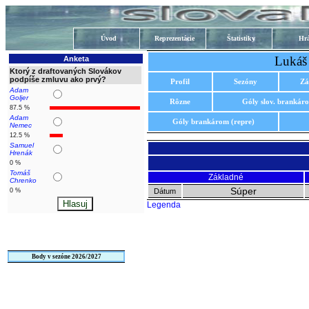
Úvod
Reprezentácie
Štatistiky
Hrá
Lukáš
Anketa
Ktorý z draftovaných Slovákov
podpíše zmluvu ako prvý?
Profil
Sezóny
Zá
Adam
Goljer
Rôzne
Góly slov. brankár
87.5 %
Adam
Góly brankárom (repre)
Nemec
12.5 %
Samuel
Hrenák
0 %
Tomáš
Základné
Chrenko
Súper
0 %
Dátum
Legenda
Body v sezóne 2026/2027