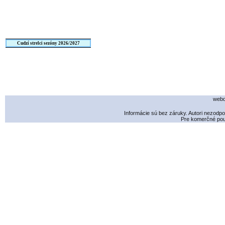
Cudzí strelci sezóny 2026/2027
webd
Informácie sú bez záruky. Autori nezodp
Pre komerčné použ