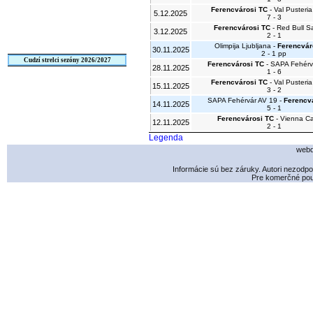
Ferencvárosi TC
- Val Pusteri
5.12.2025
7 - 3
Ferencvárosi TC
- Red Bull S
3.12.2025
2 - 1
Olimpija Ljubljana -
Ferencvár
30.11.2025
2 - 1 pp
Cudzí strelci sezóny 2026/2027
Ferencvárosi TC
- SAPA Fehérv
28.11.2025
1 - 6
Ferencvárosi TC
- Val Pusteri
15.11.2025
3 - 2
SAPA Fehérvár AV 19 -
Ferencv
14.11.2025
5 - 1
Ferencvárosi TC
- Vienna Ca
12.11.2025
2 - 1
Legenda
webd
Informácie sú bez záruky. Autori nezodp
Pre komerčné použ