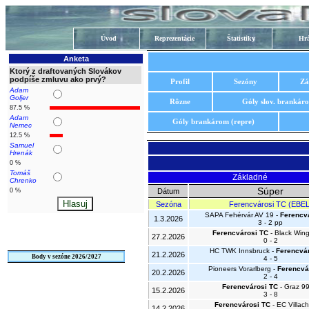
Úvod
Reprezentácie
Štatistiky
Hrá
Anketa
Ktorý z draftovaných Slovákov
podpíše zmluvu ako prvý?
Profil
Sezóny
Zá
Adam
Goljer
Rôzne
Góly slov. brankár
87.5 %
Adam
Góly brankárom (repre)
Nemec
12.5 %
Samuel
Hrenák
0 %
Tomáš
Základné
Chrenko
Súper
0 %
Dátum
Sezóna
Ferencvárosi TC (EBEL
SAPA Fehérvár AV 19 -
Ferencv
1.3.2026
3 - 2 pp
Ferencvárosi TC
- Black Wing
27.2.2026
0 - 2
HC TWK Innsbruck -
Ferencvá
21.2.2026
Body v sezóne 2026/2027
4 - 5
Pioneers Vorarlberg -
Ferencvá
20.2.2026
2 - 4
Ferencvárosi TC
- Graz 99
15.2.2026
3 - 8
Ferencvárosi TC
- EC Villac
14.2.2026