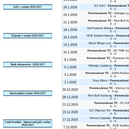
2 - 4
EC KAC -
Ferencvárosi 
Góly v sezóne 2026/2027
28.1.2026
5 - 2
Ferencvárosi TC
- Olimpija Lj
24.1.2026
3 - 4
Ferencvárosi TC
- Red Bull S
21.1.2026
4 - 2
Val Pusteria Wolves -
Ferencvá
18.1.2026
5 - 1
HCB Südtirol Alperia -
Ferencvá
Nájazdy v sezóne 2026/2027
16.1.2026
3 - 2
Black Wings Linz -
Ferencvár
14.1.2026
5 - 1
Ferencvárosi TC
- HC TWK In
10.1.2026
6 - 3
Ferencvárosi TC
- Pioneers Vo
9.1.2026
5 - 4
Body obrancovia - 2026/2027
Olimpija Ljubljana -
Ferencvár
5.1.2026
5 - 1
Ferencvárosi TC
- SAPA Fehérv
3.1.2026
3 - 6
Graz 99ers -
Ferencvárosi
1.1.2026
6 - 1
Ferencvárosi TC
- Vienna Ca
30.12.2025
2 - 3 pp
Top brankári sezóny 2026/2027
Red Bull Salzburg -
Ferencvár
28.12.2025
5 - 1
Ferencvárosi TC
- EC K
21.12.2025
4 - 2
EC Villacher SV -
Ferencváro
19.12.2025
4 - 5
Vienna Capitals -
Ferencváro
17.12.2025
4 - 3
Cudzí brankár - inkasované góly sezóny
2026/2027
Ferencvárosi TC
- HCB Südtirol
7.12.2025
1 - 3