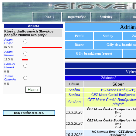
Úvod
Reprezentácie
Štatistiky
Hrá
Adrián
Anketa
Ktorý z draftovaných Slovákov
podpíše zmluvu ako prvý?
Profil
Sezóny
Zá
Adam
Goljer
Rôzne
Góly slov. brankár
87.5 %
Adam
Góly brankárom (repre)
Nemec
12.5 %
Samuel
Hrenák
Výber
0 %
Tomáš
Základné
Chrenko
Súper
0 %
Dátum
Sezóna
HC Škoda Plzeň (CZE)
Sezóna
ČEZ Motor České Budějovice
ČEZ Motor České Budějovice
Sezóna
playoff
ČEZ Motor České Budějovice
- H
13.3.2026
Brno
Body v sezóne 2026/2027
2 - 3
ČEZ Motor České Budějovice
- H
12.3.2026
Brno
2 - 4
HC Kometa Brno -
ČEZ Motor 
10.3.2026
Budějovice