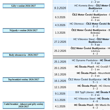
1 - 2 sn
HC Kometa Brno -
ČEZ Motor 
Góly v sezóne 2026/2027
9.3.2026
Budějovice
2 - 1
ČEZ Motor České Budějovice
- B
6.3.2026
Liberec
4 - 3 sn
HC Olomouc -
ČEZ Motor České B
4.3.2026
3 - 2
ČEZ Motor České Budějovice
- 
Nájazdy v sezóne 2026/2027
1.3.2026
Boleslav
3 - 0
HC Vítkovice Steel -
ČEZ Motor
27.2.2026
Budějovice
5 - 4 pp
ČEZ Motor České Budějovice
- H
25.2.2026
Litvínov
4 - 2
Body obrancovia - 2026/2027
HC Dynamo Pardubice -
HC Škod
25.1.2026
3 - 4 pp
HC Škoda Plzeň
- HC Oceláři 
20.1.2026
2 - 1 sn
HC Škoda Plzeň
- Mountfiel
18.1.2026
2 - 3 sn
ČEZ Motor České Budějovice -
HC Š
Top brankári sezóny 2026/2027
16.1.2026
5 - 1
HC Škoda Plzeň
- HC Olom
12.1.2026
3 - 2
Bílí Tygři Liberec -
HC Škoda P
9.1.2026
3 - 2 sn
HC Vítkovice Steel -
HC Škoda 
6.1.2026
4 - 6
Cudzí brankár - inkasované góly sezóny
HC Škoda Plzeň
- BK Mladá Bo
4.1.2026
2026/2027
6 - 2