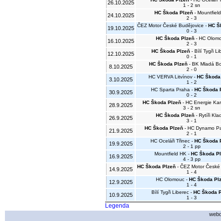
26.10.2025
1 - 2 sn
HC Škoda Plzeň
- Mountfiel
24.10.2025
2 - 3
ČEZ Motor České Budějovice -
HC Š
19.10.2025
0 - 3
HC Škoda Plzeň
- HC Olom
16.10.2025
2 - 3
HC Škoda Plzeň
- Bílí Tygři L
12.10.2025
0 - 1
HC Škoda Plzeň
- BK Mladá Bo
8.10.2025
2 - 0
HC VERVA Litvínov -
HC Škoda
3.10.2025
1 - 2
HC Sparta Praha -
HC Škoda 
30.9.2025
0 - 2
HC Škoda Plzeň
- HC Energie Kar
28.9.2025
3 - 2 sn
HC Škoda Plzeň
- Rytíři Kla
26.9.2025
3 - 1
HC Škoda Plzeň
- HC Dynamo Pa
21.9.2025
2 - 1
HC Oceláři Třinec -
HC Škoda 
19.9.2025
2 - 1 pp
Mountfield HK -
HC Škoda Pl
16.9.2025
4 - 3 pp
HC Škoda Plzeň
- ČEZ Motor České
14.9.2025
1 - 4
HC Olomouc -
HC Škoda Pl
12.9.2025
1 - 4
Bílí Tygři Liberec -
HC Škoda P
10.9.2025
1 - 3
Legenda
webd