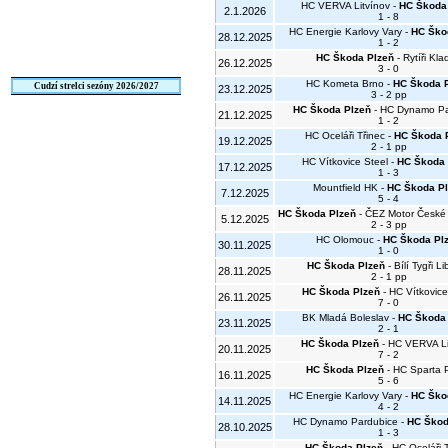
HC VERVA Litvínov -
HC Škoda
2.1.2026
1 - 8
HC Energie Karlovy Vary -
HC Ško
28.12.2025
1 - 2
HC Škoda Plzeň
- Rytíři Kla
26.12.2025
3 - 0
HC Kometa Brno -
HC Škoda 
Cudzí strelci sezóny 2026/2027
23.12.2025
3 - 2 pp
HC Škoda Plzeň
- HC Dynamo Pa
21.12.2025
1 - 2
HC Oceláři Třinec -
HC Škoda 
19.12.2025
2 - 1 pp
HC Vítkovice Steel -
HC Škoda 
17.12.2025
1 - 3
Mountfield HK -
HC Škoda Pl
7.12.2025
5 - 4
HC Škoda Plzeň
- ČEZ Motor České
5.12.2025
2 - 3 pp
HC Olomouc -
HC Škoda Pl
30.11.2025
1 - 0
HC Škoda Plzeň
- Bílí Tygři L
28.11.2025
2 - 1 pp
HC Škoda Plzeň
- HC Vítkovice
26.11.2025
7 - 0
BK Mladá Boleslav -
HC Škoda 
23.11.2025
2 - 1
HC Škoda Plzeň
- HC VERVA Li
20.11.2025
7 - 2
HC Škoda Plzeň
- HC Sparta 
16.11.2025
5 - 6
HC Energie Karlovy Vary -
HC Ško
14.11.2025
4 - 2
HC Dynamo Pardubice -
HC Škod
28.10.2025
1 - 3
HC Škoda Plzeň
- HC Oceláři 