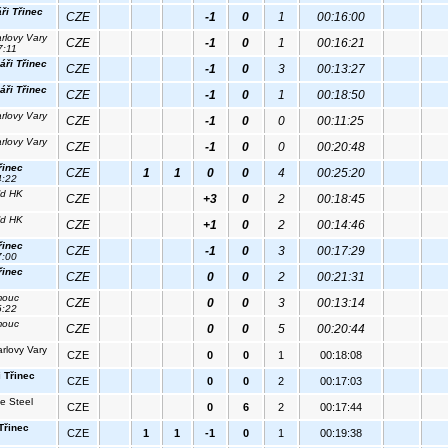
ři Třinec
CZE
-1
0
1
00:16:00
rlovy Vary
CZE
-1
0
1
00:16:21
7:11
áři Třinec
CZE
-1
0
3
00:13:27
áři Třinec
CZE
-1
0
1
00:18:50
rlovy Vary
CZE
-1
0
0
00:11:25
rlovy Vary
CZE
-1
0
0
00:20:48
řinec
CZE
1
1
0
0
4
00:25:20
4:22
ld HK
CZE
+3
0
2
00:18:45
ld HK
CZE
+1
0
2
00:14:46
řinec
CZE
-1
0
3
00:17:29
7:00
řinec
CZE
0
0
2
00:21:31
mouc
CZE
0
0
3
00:13:14
6:22
mouc
CZE
0
0
5
00:20:44
rlovy Vary
CZE
0
0
1
00:18:08
 Třinec
CZE
0
0
2
00:17:03
e Steel
CZE
0
6
2
00:17:44
Třinec
CZE
1
1
-1
0
1
00:19:38