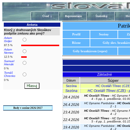
Úvod
Reprezentácie
Štatistiky
Hrá
Patri
Anketa
Ktorý z draftovaných Slovákov
podpíše zmluvu ako prvý?
Profil
Sezóny
Z
Adam
Goljer
Rôzne
Góly slov. branká
87.5 %
Adam
Góly brankárom (repre)
Nemec
12.5 %
Samuel
Hrenák
0 %
Tomáš
Základné
Chrenko
Súper
0 %
Dátum
Sezóna
HC Oceláři Třinec (CZE
Sezóna
HC Oceláři Třinec (CZE) - p
HC Oceláři Třinec
- HC Dynamo P
28.4.2026
4 - 5 pp, 1. predĺženie, 01:0
HC Dynamo Pardubice -
HC Ocelá
26.4.2026
2 - 1
Body v sezóne 2026/2027
HC Oceláři Třinec
- HC Dynamo P
23.4.2026
4 - 2
HC Oceláři Třinec
- HC Dynamo P
22.4.2026
5 - 4 pp, 1. predĺženie, 01:1
HC Dynamo Pardubice -
HC Ocelá
19.4.2026
4 - 2