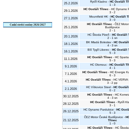
Rytíři Kladno -
HC Oceláři Tř
25.2.2026
1 - 3
HC Oceláři Třinec
- HC Dynamo P
29.1.2026
3 - 2
Mountfield HK -
HC Oceláři T
27.1.2026
3 - 0
HC Oceláři Třinec
- ČEZ Motor
Cudzí strelci sezóny 2026/2027
25.1.2026
Budějovice
2 - 1
HC Škoda Plzeň -
HC Oceláři 
20.1.2026
2 - 1 sn
BK Mladá Boleslav -
HC Oceláři
18.1.2026
4 - 3 sn
Bílí Tygři Liberec -
HC Oceláři 
16.1.2026
5 - 3
HC Oceláři Třinec
- HC Sparta
11.1.2026
5 - 3
HC Olomouc -
HC Oceláři Tř
9.1.2026
4 - 1
HC Oceláři Třinec
- HC Energie Ka
7.1.2026
6 - 3
HC Oceláři Třinec
- HC VERVA L
4.1.2026
3 - 2 pp
HC Vítkovice Steel -
HC Oceláři
2.1.2026
0 - 2
HC Oceláři Třinec
- HC Komet
30.12.2025
4 - 3 sn
HC Oceláři Třinec
- Rytíři K
28.12.2025
3 - 1
HC Dynamo Pardubice -
HC Ocelá
26.12.2025
5 - 3
ČEZ Motor České Budějovice -
HC
21.12.2025
Třinec
1 - 0
HC Oceláři Třinec
- HC Škoda