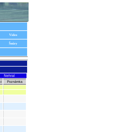
Video
Šnúry
Nehral
i
Poznámka