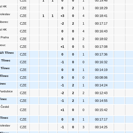
CZE
1
1
0
0
1
00:19:48
ld HK
CZE
0
2
1
00:18:29
oleslav
CZE
1
1
+3
0
4
00:18:41
Liberec
CZE
-2
2
1
00:17:17
ld HK
CZE
0
0
4
00:16:43
 Praha
CZE
0
0
2
00:18:02
mouc
CZE
+1
0
5
00:17:08
áři Třinec
CZE
0
0
1
00:17:36
 Třinec
CZE
-1
0
0
00:16:32
 Třinec
CZE
0
0
1
00:14:19
Třinec
CZE
0
0
0
00:08:06
inec
CZE
-1
2
1
00:14:24
ardubice
CZE
-2
2
2
00:12:43
řinec
CZE
-1
2
1
00:14:55
 České
CZE
+1
0
0
00:15:42
Třinec
CZE
0
0
1
00:17:17
oleslav
CZE
-1
0
3
00:14:25