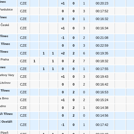
inec
CZE
+1
0
1
00:20:23
ardubice
CZE
0
0
3
00:17:52
řinec
CZE
0
0
1
00:16:32
 České
CZE
+1
0
3
00:16:34
Třinec
CZE
-1
0
2
00:21:08
 Třinec
CZE
0
0
3
00:22:59
Třinec
CZE
1
1
+2
2
6
00:19:35
 Praha
CZE
1
1
0
2
7
00:18:32
inec
CZE
1
1
0
0
1
00:17:55
rlovy Vary
CZE
+1
0
3
00:19:43
itvínov
CZE
0
0
2
00:16:42
 Třinec
CZE
0
2
0
00:16:53
a Brno
CZE
+1
0
2
00:15:24
ladno
CZE
0
2
1
00:14:38
ři Třinec
CZE
0
2
0
00:14:56
 Oceláři
CZE
-1
0
1
00:17:42
 Plzeň