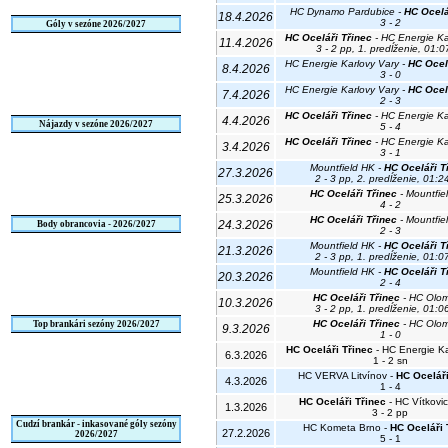
HC Dynamo Pardubice -
HC Ocelá
18.4.2026
3 - 2
Góly v sezóne 2026/2027
HC Oceláři Třinec
- HC Energie Ka
11.4.2026
3 - 2 pp, 1. predĺženie, 01:0
HC Energie Karlovy Vary -
HC Ocel
8.4.2026
3 - 0
HC Energie Karlovy Vary -
HC Ocel
7.4.2026
2 - 3
HC Oceláři Třinec
- HC Energie Ka
4.4.2026
Nájazdy v sezóne 2026/2027
5 - 4
HC Oceláři Třinec
- HC Energie Ka
3.4.2026
3 - 1
Mountfield HK -
HC Oceláři T
27.3.2026
2 - 3 pp, 2. predĺženie, 01:2
HC Oceláři Třinec
- Mountfie
25.3.2026
4 - 2
HC Oceláři Třinec
- Mountfie
24.3.2026
Body obrancovia - 2026/2027
2 - 3
Mountfield HK -
HC Oceláři T
21.3.2026
2 - 3 pp, 1. predĺženie, 01:0
Mountfield HK -
HC Oceláři T
20.3.2026
2 - 4
HC Oceláři Třinec
- HC Olo
10.3.2026
3 - 2 pp, 1. predĺženie, 01:0
HC Oceláři Třinec
- HC Olo
Top brankári sezóny 2026/2027
9.3.2026
1 - 0
HC Oceláři Třinec
- HC Energie Ka
6.3.2026
1 - 2 sn
HC VERVA Litvínov -
HC Oceláři
4.3.2026
1 - 4
HC Oceláři Třinec
- HC Vítkovic
1.3.2026
3 - 2 pp
Cudzí brankár - inkasované góly sezóny
HC Kometa Brno -
HC Oceláři 
27.2.2026
2026/2027
5 - 1