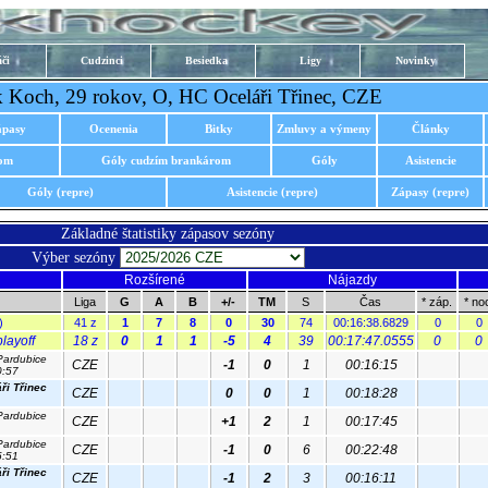
či
Cudzinci
Besiedka
Ligy
Novinky
k Koch, 29 rokov, O, HC Oceláři Třinec, CZE
ápasy
Ocenenia
Bitky
Zmluvy a výmeny
Články
rom
Góly cudzím brankárom
Góly
Asistencie
Góly (repre)
Asistencie (repre)
Zápasy (repre)
Základné štatistiky zápasov sezóny
Výber sezóny
Rozšírené
Nájazdy
Liga
G
A
B
+/-
TM
S
Čas
* záp.
* noc
)
41 z
1
7
8
0
30
74
00:16:38.6829
0
0
layoff
18 z
0
1
1
-5
4
39
00:17:47.0555
0
0
ardubice
CZE
-1
0
1
00:16:15
0:57
ři Třinec
CZE
0
0
1
00:18:28
ardubice
CZE
+1
2
1
00:17:45
ardubice
CZE
-1
0
6
00:22:48
5:51
ři Třinec
CZE
-1
2
3
00:16:11