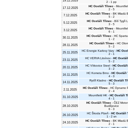
19.12.2025
2 - 1 pp
HC Oceláři Třinec
- Mountfie
17.12.2025
2 - 5
HC Oceláři Třinec
- BK Mladá B
7.12.2025
5 - 2
HC Oceláři Třinec
- Bílí Tygři 
5.12.2025
3 - 5
HC Oceláři Třinec
- Mountfie
3.12.2025
6 - 1
HC Oceláři Třinec
- HC Sparta
30.11.2025
1 - 2
HC Oceláři Třinec
- HC Olo
28.11.2025
5 - 2
HC Energie Karlovy Vary -
HC Ocel
25.11.2025
2 - 1
HC VERVA Litvínov -
HC Oceláři
23.11.2025
5 - 2
HC Vítkovice Steel -
HC Oceláři
20.11.2025
3 - 2
HC Kometa Brno -
HC Oceláři 
16.11.2025
4 - 3
Rytíři Kladno -
HC Oceláři Tř
14.11.2025
5 - 3
HC Oceláři Třinec
- HC Dynamo P
2.11.2025
2 - 4
Mountfield HK -
HC Oceláři T
31.10.2025
4 - 1
HC Oceláři Třinec
- ČEZ Motor
28.10.2025
Budějovice
6 - 3
HC Škoda Plzeň -
HC Oceláři 
26.10.2025
1 - 2 sn
HC Oceláři Třinec
- BK Mladá B
24.10.2025
2 - 1