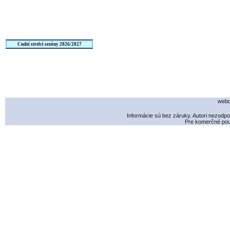
Cudzí strelci sezóny 2026/2027
webd
Informácie sú bez záruky. Autori nezodp
Pre komerčné použ