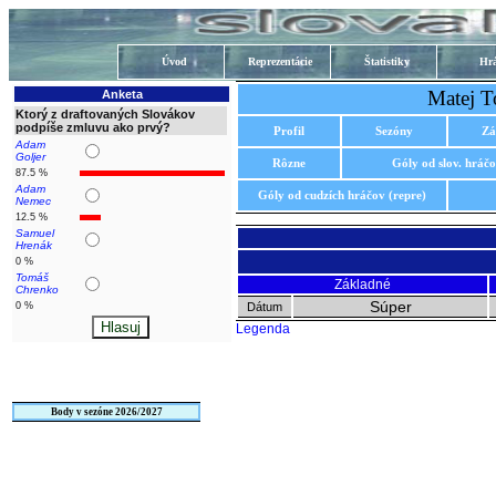
Úvod
Reprezentácie
Štatistiky
Hrá
Matej T
Anketa
Ktorý z draftovaných Slovákov
podpíše zmluvu ako prvý?
Profil
Sezóny
Zá
Adam
Goljer
Rôzne
Góly od slov. hráč
87.5 %
Adam
Góly od cudzích hráčov (repre)
Nemec
12.5 %
Samuel
Hrenák
0 %
Tomáš
Základné
Chrenko
Súper
0 %
Dátum
Legenda
Body v sezóne 2026/2027