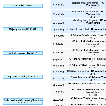
Neftechimik Nižnekamsk -
HC A
23.3.2025
Vladivostok
Góly v sezóne 2026/2027
7 - 2
Neftechimik Nižnekamsk -
HC A
21.3.2025
Vladivostok
2 - 1
Metallurg Magnitogorsk -
HC A
19.3.2025
Vladivostok
5 - 4 sn
Lokomotiv Jaroslavľ -
HC Admiral V
Nájazdy v sezóne 2026/2027
17.3.2025
4 - 1
HC Admiral Vladivostok
- Amur C
11.3.2025
5 - 2
HC Admiral Vladivostok
- Nef
6.3.2025
Nižnekamsk
2 - 3
HC Admiral Vladivostok
- Nef
4.3.2025
Nižnekamsk
Body obrancovia - 2026/2027
1 - 0
HC Admiral Vladivostok
- Salavat
2.3.2025
3 - 6
HC Admiral Vladivostok
- Salavat
28.2.2025
2 - 3 sn
HC Sibir Novosibirsk -
HC Admiral 
24.2.2025
2 - 5
Top brankári sezóny 2026/2027
Barys Astana -
HC Admiral Vla
22.2.2025
2 - 4
HC Admiral Vladivostok
- Traktor
15.2.2025
1 - 2
HC Admiral Vladivostok
- Avto
13.2.2025
Jekaterinburg
4 - 3 pp
HC Admiral Vladivostok
- Avang
11.2.2025
Cudzí brankár - inkasované góly sezóny
2 - 5
2026/2027
HC Admiral Vladivostok
- Bary
4.2.2025