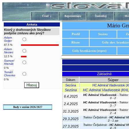
Úvod
Reprezentácie
Štatistiky
Hrá
Mário Gr
Anketa
Ktorý z draftovaných Slovákov
podpíše zmluvu ako prvý?
Profil
Sezóny
Z
Adam
Goljer
Rôzne
Góly slov. branká
87.5 %
Adam
Góly brankárom (repre)
Nemec
12.5 %
Samuel
Hrenák
0 %
Tomáš
Základné
Chrenko
Súper
0 %
Dátum
Sezóna
HC Admiral Vladivostok (
Sezóna
HC Admiral Vladivostok (KHL)
HC Admiral Vladivostok
- Traktor
6.4.2025
0 - 2
HC Admiral Vladivostok
- Traktor
2.4.2025
3 - 7
Body v sezóne 2026/2027
HC Admiral Vladivostok
- Traktor
31.3.2025
2 - 4
Traktor Čeľjabinsk -
HC Admiral V
29.3.2025
2 - 1 pp
Traktor Čeľjabinsk -
HC Admiral V
27.3.2025
4 - 5