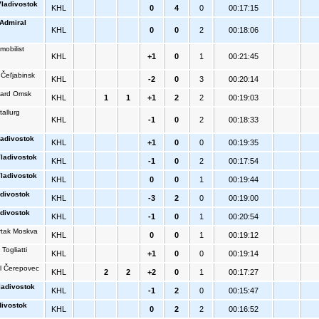
ladivostok
KHL
0
4
0
00:17:15
Admiral
KHL
0
0
2
00:18:06
mobilist
KHL
+1
0
1
00:21:45
 Čeľjabinsk
KHL
-2
0
3
00:20:14
ard Omsk
KHL
1
1
+1
2
2
00:19:03
tallurg
KHL
-1
0
2
00:18:33
ladivostok
KHL
+1
0
0
00:19:35
ladivostok
KHL
-1
0
2
00:17:54
ladivostok
KHL
0
0
1
00:19:44
divostok
KHL
-3
2
0
00:19:00
divostok
KHL
-1
0
1
00:20:54
tak Moskva
KHL
0
0
1
00:19:12
Togliatti
KHL
+1
0
0
00:19:14
l Čerepovec
KHL
2
2
+2
0
1
00:17:27
ladivostok
KHL
-1
2
0
00:15:47
divostok
KHL
0
2
2
00:16:52