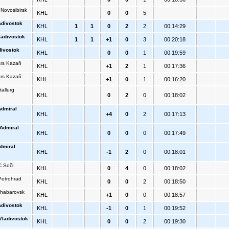
 Novosibirsk
KHL
0
0
5
adivostok
KHL
1
1
0
2
2
00:14:29
ladivostok
KHL
1
1
+1
0
3
00:20:18
divostok
KHL
0
0
1
00:19:59
rs Kazaň
KHL
+1
2
1
00:17:36
rs Kazaň
KHL
+1
0
1
00:16:20
tallurg
KHL
0
2
0
00:18:02
dmiral
KHL
+4
0
2
00:17:13
Admiral
KHL
0
0
0
00:17:49
dmiral
KHL
-1
2
0
00:18:01
 Soči
KHL
0
4
0
00:18:02
etrohrad
KHL
0
0
2
00:18:50
habarovsk
KHL
+1
0
0
00:18:57
adivostok
KHL
-1
0
1
00:19:52
Vladivostok
KHL
0
0
2
00:19:30