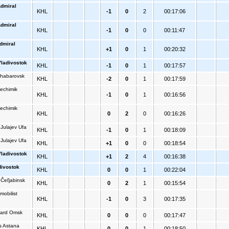
dmiral
KHL
-1
0
2
00:17:06
dmiral
KHL
-1
0
0
00:11:47
dmiral
KHL
+1
0
1
00:20:32
ladivostok
KHL
-1
0
1
00:17:57
habarovsk
KHL
-2
0
1
00:17:59
techimik
KHL
-1
0
1
00:16:56
techimik
KHL
0
2
0
00:16:26
 Julajev Ufa
KHL
-1
0
1
00:18:09
 Julajev Ufa
KHL
+1
0
0
00:18:54
Vladivostok
KHL
+1
2
4
00:16:38
divostok
KHL
0
0
1
00:22:04
 Čeľjabinsk
KHL
0
2
1
00:15:54
mobilist
KHL
-1
0
3
00:17:35
ard Omsk
KHL
0
0
0
00:17:47
s Astana
KHL
0
0
1
00:18:50