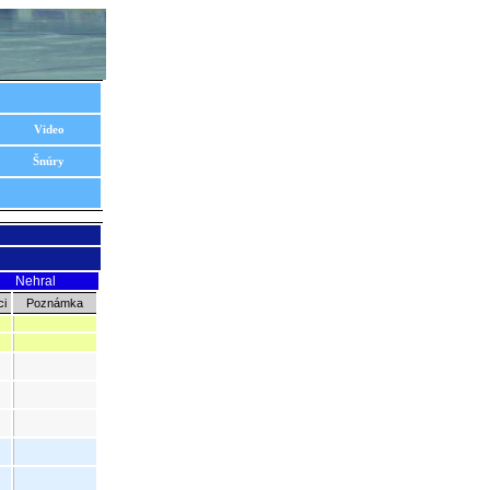
Video
Šnúry
Nehral
ci
Poznámka