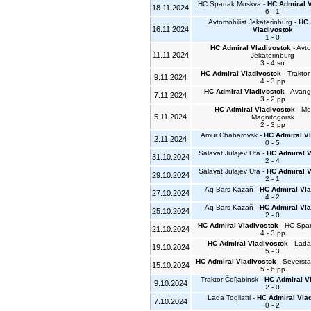
HC Spartak Moskva -
HC Admiral V
18.11.2024
6 - 1
Avtomobilist Jekaterinburg -
HC 
16.11.2024
Vladivostok
1 - 0
HC Admiral Vladivostok
- Avto
11.11.2024
Jekaterinburg
3 - 4 sn
HC Admiral Vladivostok
- Traktor
9.11.2024
4 - 3 pp
HC Admiral Vladivostok
- Avang
7.11.2024
3 - 2 pp
HC Admiral Vladivostok
- Me
5.11.2024
Magnitogorsk
2 - 3 pp
Amur Chabarovsk -
HC Admiral V
2.11.2024
0 - 5
Salavat Julajev Ufa -
HC Admiral V
31.10.2024
2 - 4
Salavat Julajev Ufa -
HC Admiral V
29.10.2024
2 - 1
Aq Bars Kazaň -
HC Admiral Vla
27.10.2024
4 - 2
Aq Bars Kazaň -
HC Admiral Vla
25.10.2024
2 - 0
HC Admiral Vladivostok
- HC Spar
21.10.2024
4 - 3 pp
HC Admiral Vladivostok
- Lada 
19.10.2024
5 - 3
HC Admiral Vladivostok
- Seversta
15.10.2024
5 - 6 pp
Traktor Čeľjabinsk -
HC Admiral V
9.10.2024
2 - 0
Lada Togliatti -
HC Admiral Vla
7.10.2024
0 - 2