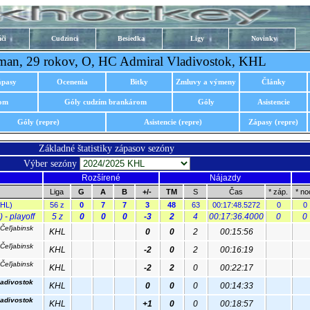
či
Cudzinci
Besiedka
Ligy
Novinky
man, 29 rokov, O, HC Admiral Vladivostok, KHL
ápasy
Ocenenia
Bitky
Zmluvy a výmeny
Články
rom
Góly cudzím brankárom
Góly
Asistencie
Góly (repre)
Asistencie (repre)
Zápasy (repre)
Základné štatistiky zápasov sezóny
Výber sezóny
Rozšírené
Nájazdy
Liga
G
A
B
+/-
TM
S
Čas
* záp.
* no
KHL)
56 z
0
7
7
3
48
63
00:17:48.5272
0
0
 - playoff
5 z
0
0
0
-3
2
4
00:17:36.4000
0
0
 Čeľjabinsk
KHL
0
0
2
00:15:56
 Čeľjabinsk
KHL
-2
0
2
00:16:19
 Čeľjabinsk
KHL
-2
2
0
00:22:17
ladivostok
KHL
0
0
0
00:14:33
ladivostok
KHL
+1
0
0
00:18:57