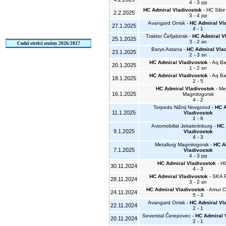
4 - 3 pp
HC Admiral Vladivostok
- HC Sibir
2.2.2025
3 - 4 pp
Avangard Omsk -
HC Admiral Vl
27.1.2025
4 - 1
Traktor Čeľjabinsk -
HC Admiral V
25.1.2025
3 - 2 sn
Cudzí strelci sezóny 2026/2027
Barys Astana -
HC Admiral Vla
23.1.2025
2 - 3 sn
HC Admiral Vladivostok
- Aq Ba
20.1.2025
1 - 2 sn
HC Admiral Vladivostok
- Aq Ba
18.1.2025
2 - 5
HC Admiral Vladivostok
- Me
16.1.2025
Magnitogorsk
4 - 2
Torpedo Nižnij Novgorod -
HC A
11.1.2025
Vladivostok
1 - 6
Avtomobilist Jekaterinburg -
HC 
9.1.2025
Vladivostok
4 - 3
Metallurg Magnitogorsk -
HC A
7.1.2025
Vladivostok
4 - 3 pp
HC Admiral Vladivostok
- HC
30.11.2024
4 - 3
HC Admiral Vladivostok
- SKA P
28.11.2024
3 - 2 sn
HC Admiral Vladivostok
- Amur C
24.11.2024
5 - 3
Avangard Omsk -
HC Admiral Vl
22.11.2024
2 - 1
Severstal Čerepovec -
HC Admiral 
20.11.2024
2 - 1